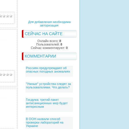
Для добавления необходима
авторизация
СЕЙЧАС НА САЙТЕ
Онлайн всего:
8
Пользователей:
8
Сейчас комментируют:
0
КОММЕНТАРИИ
Россиян предупреждают об
опасных погодных аномалиях
"Умные" устройства следят за
пользователями. Что делать?
Госдума: третий пакет
антисанкционных мер будет
интересным
В ООН назвали способ
проверки лабораторий на
Украине