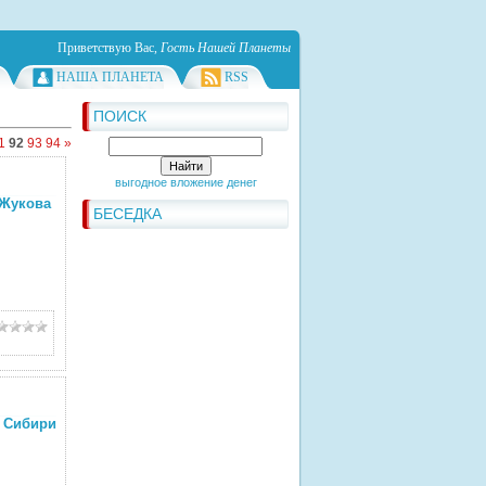
Приветствую Вас
,
Гость Нашей Планеты
НАША ПЛАНЕТА
RSS
ПОИСК
1
92
93
94
»
выгодное вложение денег
 Жукова
БЕСЕДКА
 Сибири