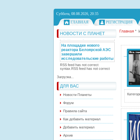
Германия направила
самолеты на военные
учения - впервые за 10 лет
Суббота, 08.08.2026, 20:35
Блинкен в СБ ООН
ГЛАВНАЯ
РЕГИСТРАЦИЯ
выступил за
возобновление зерновой
Главная
*
сделки
НОВОСТИ С ПЛАНЕТ
Жара в европейской России
продолжит усиливаться
На площадке нового
реактора Белоярской АЭС
завершили
исследовательские работы
RSS feed has not correct
syntax.
RSS feed has not correct
Загрузка...
syntax.
ДЛЯ ВАС
Категор
Новости Планеты
Форум
Правила сайта
Как добавить материал
Добавить материал
Архив