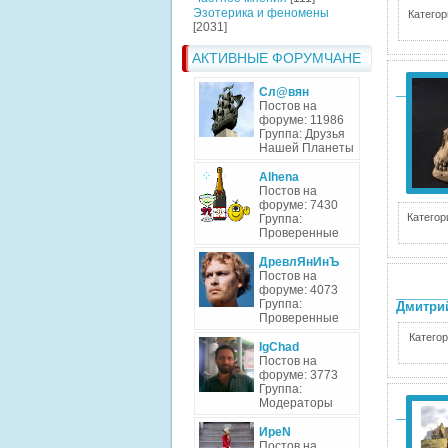
Эзотерика и феномены
Категор
[2031]
АКТИВНЫЕ ФОРУМЧАНЕ
Сл@вян
Постов на
форуме: 11986
Группа: Друзья
Нашей Планеты
Alhena
Постов на
форуме: 7430
Категор
Группа:
Проверенные
ДревлЯнИнЪ
Постов на
форуме: 4073
Группа:
Дмитри
Проверенные
Категор
IgChad
Постов на
форуме: 3773
Группа:
Модераторы
ИреN
Постов на