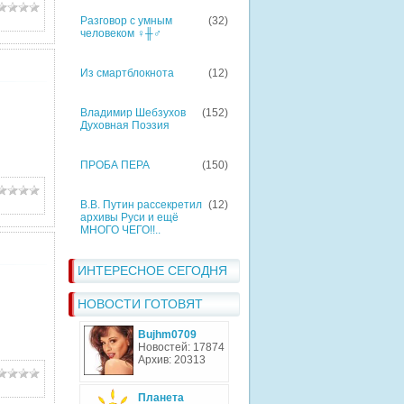
Разговор с умным
(32)
человеком ♀╫♂
Из смартблокнота
(12)
Владимир Шебзухов
(152)
Духовная Поэзия
ПРОБА ПЕРА
(150)
В.В. Путин рассекретил
(12)
архивы Руси и ещё
МНОГО ЧЕГО!!..
ИНТЕРЕСНОЕ СЕГОДНЯ
НОВОСТИ ГОТОВЯТ
Bujhm0709
Новостей: 17874
Архив: 20313
Планета