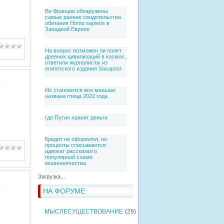
Во Франции обнаружены
самые ранние свидетельства
обитания Homo sapiens в
Западной Европе
На вопрос возможен ли полет
древних цивилизаций в космос,
ответили журналисты из
египетского издания Sasapost
Их становится все меньше:
названа птица 2022 года
где Путин хранит деньги
Кредит не оформлял, но
проценты списываются:
адвокат рассказал о
популярной схеме
мошенничества
Загрузка...
НА ФОРУМЕ
МЫСЛЕСУЩЕСТВОВАНИЕ
(29)