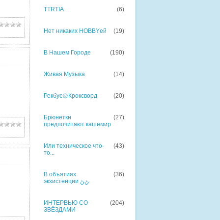
TTRTIA
(6)
Нет никаких HOBBYей
(19)
В Нашем Городе
(190)
Живая Музыка
(14)
Рекбус۞Кроксворд
(20)
Брюнетки
(27)
предпочитают кашемир
Или техническое что-
(43)
то...
В объятиях
(36)
экзистенции ﮡﮡ
ИНТЕРВЬЮ СО
(204)
ЗВЁЗДАМИ