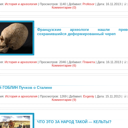
ия:
История и археология
|
Просмотров:
1140
|
Добавил:
Profesor
|
Дата:
16.11.2013
|
Комментарии (0)
Французские археологи нашли прево
сохранившийся деформированный череп
ия:
История и археология
|
Просмотров:
2046
|
Добавил:
Планета
|
Дата:
16.11.2013
|
Комментарии (6)
й ГОБЛИН Пучков о Сталине
ия:
История и археология
|
Просмотров:
1269
|
Добавил:
Evgeniy
|
Дата:
15.11.2013
|
Комментарии (9)
ЧТО ЭТО ЗА НАРОД ТАКОЙ — КЕЛЬТЫ?