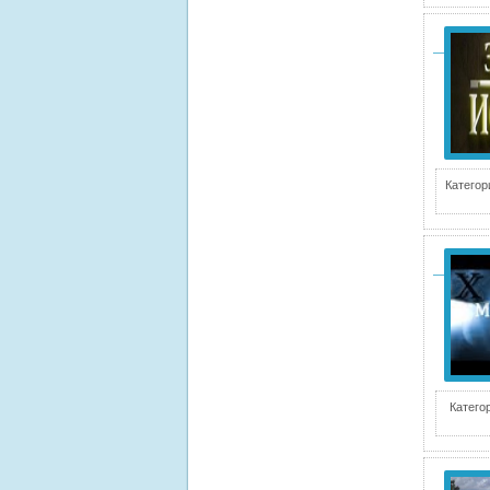
Категор
Катего