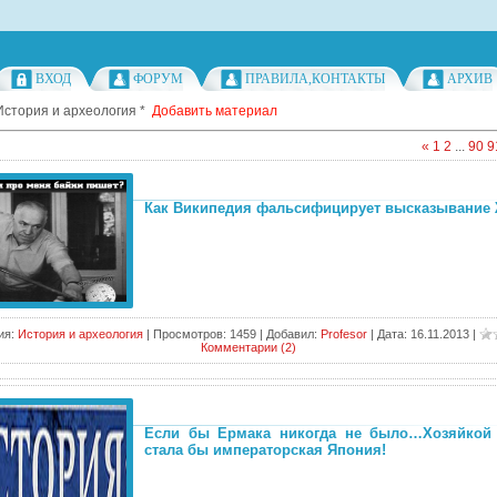
ВХОД
ФОРУМ
ПРАВИЛА,КОНТАКТЫ
АРХИВ
История и археология
*
Добавить материал
«
1
2
...
90
9
Как Википедия фальсифицирует высказывание
ия:
История и археология
|
Просмотров:
1459
|
Добавил:
Profesor
|
Дата:
16.11.2013
|
Комментарии (2)
Если бы Ермака никогда не было…Хозяйкой
стала бы императорская Япония!