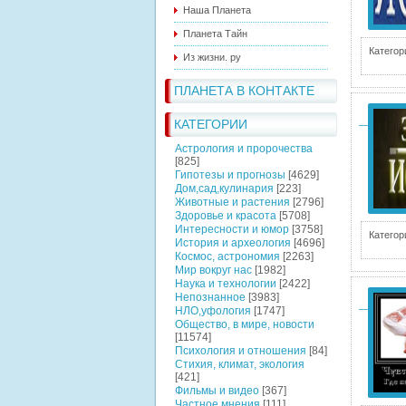
Наша Планета
Планета Тайн
Категор
Из жизни. ру
ПЛАНЕТА В КОНТАКТЕ
КАТЕГОРИИ
Астрология и пророчества
[825]
Гипотезы и прогнозы
[4629]
Дом,сад,кулинария
[223]
Животные и растения
[2796]
Здоровье и красота
[5708]
Интересности и юмор
[3758]
Категор
История и археология
[4696]
Космос, астрономия
[2263]
Мир вокруг нас
[1982]
Наука и технологии
[2422]
Непознанное
[3983]
НЛО,уфология
[1747]
Общество, в мире, новости
[11574]
Психология и отношения
[84]
Стихия, климат, экология
[421]
Фильмы и видео
[367]
Частное мнения
[111]