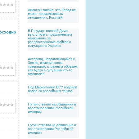
Джонсон заявил, что Запад не
может нормализовать
отношения с Россией
В Государственной Думе
сходно
выступили с предложением
наказывать за
распространение фейков о
ситуации на Украине
Астероид, направляющийся к
Земле, изменил свою
траекторию странным образом,
как будто в ситуацию кто-то
вмешался
Под Мариуполем ВСУ подбили
более 20 российских танков
Путин ответил на обвинения в
восстановлении Российской
империи
Путин ответил на обвинения в
восстановлении Российской
империи