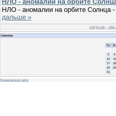
НЛО - аномалии на орбите Солнца 
НЛО - аномалии на орбите Солнца -
дальше »
1-50
51-100
...
1551-
Calendar
Пн
Вт
3
4
10
11
17
18
24
25
31
Полная версия сайта