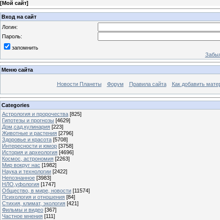
[
Мой сайт
]
Вход на сайт
Логин:
Пароль:
запомнить
Забыл
Меню сайта
Новости Планеты
Форум
Правила сайта
Как добавить мате
Categories
Астрология и пророчества
[825]
Гипотезы и прогнозы
[4629]
Дом,сад,кулинария
[223]
Животные и растения
[2796]
Здоровье и красота
[5708]
Интересности и юмор
[3758]
История и археология
[4696]
Космос, астрономия
[2263]
Мир вокруг нас
[1982]
Наука и технологии
[2422]
Непознанное
[3983]
НЛО,уфология
[1747]
Общество, в мире, новости
[11574]
Психология и отношения
[84]
Стихия, климат, экология
[421]
Фильмы и видео
[367]
Частное мнения
[111]