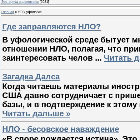
Эзотерика и феномены
[2031]
Главная
»
НЛО,уфология
Где заправляются НЛО?
В уфологической среде бытует м
отношении НЛО, полагая, что пр
заинтересовать челов
...
Читать 
Загадка Далса
Когда читаешь материалы иностр
США давно сотрудничает с приш
базы, и в подтверждение к этом
Читать дальше »
НЛО - бесовское наваждение
«В споре рождается истина». Это