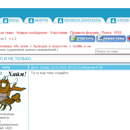
ВХОД
ФОРУМ
ПРАВИЛА,КОНТАКТЫ
АРХИВ
ые темы
·
Новые сообщения
·
Участники
·
Правила форума
·
Поиск
·
RSS
из
2
«
1
2
зговоры обо всем
»
Культура и искусство
»
Graffiti и не
тины художников разных направлений.)
TI И НЕ ТОЛЬКО.
hitriy
Дата: Среда, 13.11.2013, 20:13 | Сообщение #
26
Та ту ещё тему создайте.
полковник
анеты
Проверенные
ий:
1420