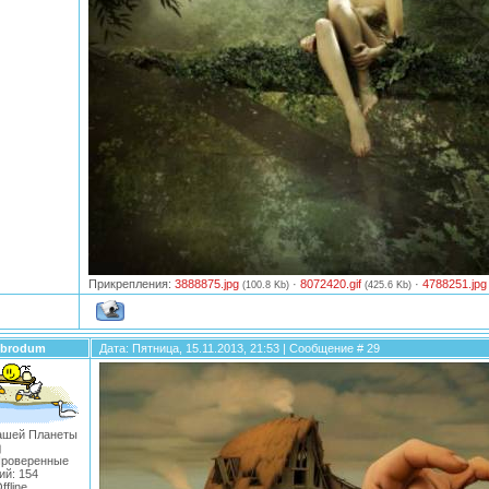
Прикрепления:
3888875.jpg
·
8072420.gif
·
4788251.jpg
(100.8 Kb)
(425.6 Kb)
brodum
Дата: Пятница, 15.11.2013, 21:53 | Сообщение #
29
ашей Планеты
Проверенные
ий:
154
ffline