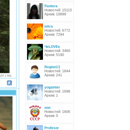
Pantera
Новостей: 15115
Архив: 10899
iskra
Новостей: 6772
Архив: 7294
ЧеLOVEк
Новостей: 3460
Архив: 5190
Region13
Новостей: 1844
Архив: 241
(57.1 Kb)
yogainter
Новостей: 1698
Архив: 1
oon
Новостей: 1606
Архив: 0
Profesor