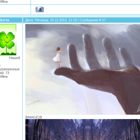
ffline
бэтта
Дата: Пятница, 15.11.2013, 12:15 | Сообщение #
27
нт Нашей
Проверенные
ий:
73
ffline
$IMAGE2$