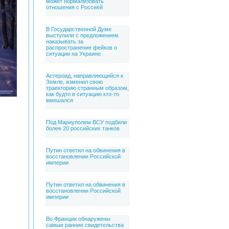
может нормализовать
отношения с Россией
В Государственной Думе
выступили с предложением
наказывать за
распространение фейков о
ситуации на Украине
Астероид, направляющийся к
Земле, изменил свою
траекторию странным образом,
как будто в ситуацию кто-то
вмешался
Под Мариуполем ВСУ подбили
более 20 российских танков
Путин ответил на обвинения в
восстановлении Российской
империи
Путин ответил на обвинения в
восстановлении Российской
империи
Во Франции обнаружены
самые ранние свидетельства