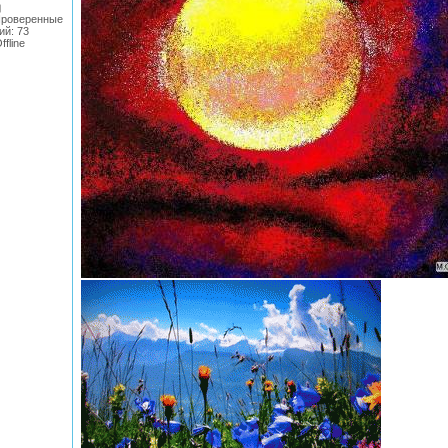
Проверенные
ий:
73
ffline