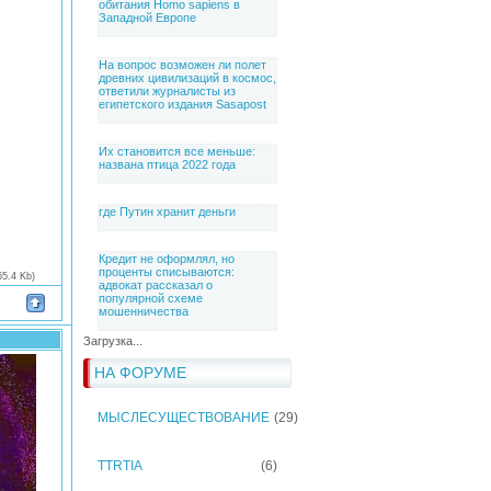
обитания Homo sapiens в
Западной Европе
На вопрос возможен ли полет
древних цивилизаций в космос,
ответили журналисты из
египетского издания Sasapost
Их становится все меньше:
названа птица 2022 года
где Путин хранит деньги
Кредит не оформлял, но
проценты списываются:
65.4 Kb)
адвокат рассказал о
популярной схеме
мошенничества
Загрузка...
НА ФОРУМЕ
МЫСЛЕСУЩЕСТВОВАНИЕ
(29)
TTRTIA
(6)