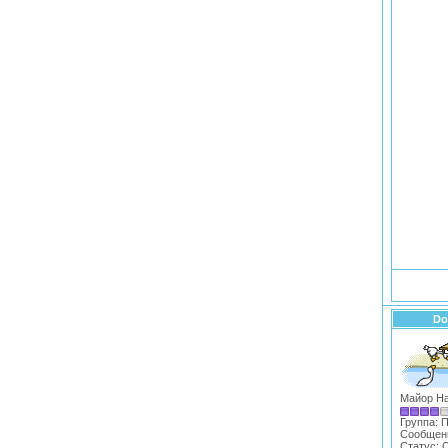
Do
Майор Н
Группа: 
Сообщен
Статус:
O