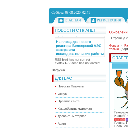
Германия направила
самолеты на военные
Суббота, 08.08.2026, 02:41
учения - впервые за 10 лет
ГЛАВНАЯ
РЕГИСТРАЦИЯ
Блинкен в СБ ООН
выступил за
возобновление зерновой
НОВОСТИ С ПЛАНЕТ
Обновленн
сделки
Страница
2
Жара в европейской России
продолжит усиливаться
Форум
»
Ра
только.
(Кар
На площадке нового
реактора Белоярской АЭС
GRAFFI
завершили
исследовательские работы
RSS feed has not correct
Загрузка...
syntax.
RSS feed has not correct
syntax.
ДЛЯ ВАС
Новости Планеты
Форум
Правила сайта
Как добавить материал
Генерал-
НашейПл
Добавить материал
Группа: 
Архив
Сообщен