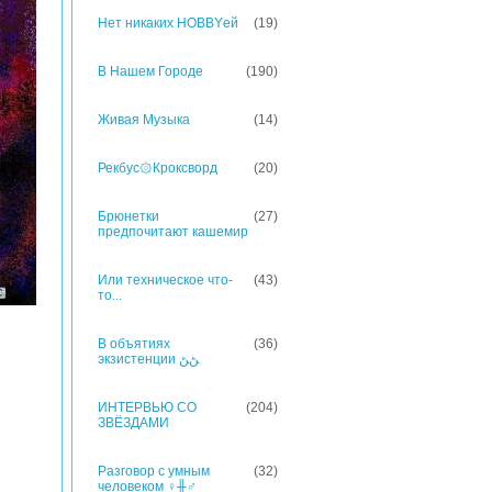
Нет никаких HOBBYей
(19)
В Нашем Городе
(190)
Живая Музыка
(14)
Рекбус۞Кроксворд
(20)
Брюнетки
(27)
предпочитают кашемир
Или техническое что-
(43)
то...
В объятиях
(36)
экзистенции ﮡﮡ
ИНТЕРВЬЮ СО
(204)
ЗВЁЗДАМИ
Разговор с умным
(32)
человеком ♀╫♂