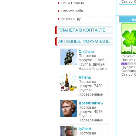
Статус:
O
Наша Планета
Планета Тайн
Из жизни. ру
ба
ПЛАНЕТА В КОНТАКТЕ
АКТИВНЫЕ ФОРУМЧАНЕ
Сл@вян
Постов на
Сержа
форуме: 11986
Планеты
Группа: Друзья
Группа: 
Нашей Планеты
Сообщен
Статус:
O
Alhena
Постов на
форуме: 7430
Группа:
Проверенные
ДревлЯнИнЪ
Постов на
форуме: 4073
Группа:
Проверенные
IgChad
Постов на