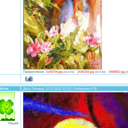
Прикрепления:
3148758.jpg
·
2436259.jpg
·
3498602.jpg
(19.8 Kb)
(44.8 Kb)
(
бэтта
Дата: Пятница, 15.11.2013, 12:19 | Сообщение #
28
нт Нашей