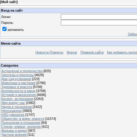
[
Мой сайт
]
Вход на сайт
Логин:
Пароль:
запомнить
Забыл
Меню сайта
Новости Планеты
Форум
Правила сайта
Как добавить мате
Categories
Астрология и пророчества
[825]
Гипотезы и прогнозы
[4629]
Дом,сад,кулинария
[223]
Животные и растения
[2796]
Здоровье и красота
[5708]
Интересности и юмор
[3758]
История и археология
[4696]
Космос, астрономия
[2263]
Мир вокруг нас
[1982]
Наука и технологии
[2422]
Непознанное
[3983]
НЛО,уфология
[1747]
Общество, в мире, новости
[11574]
Психология и отношения
[84]
Стихия, климат, экология
[421]
Фильмы и видео
[367]
Частное мнения
[111]