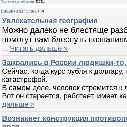
Эзотерика и феномены
[2031]
Главная
»
2014
»
Ноябрь
»
09
Увлекательная география
Можно далеко не блестяще разб
помогут вам блеснуть познания
...
Читать дальше »
Зажрались в России людишки-то,
Сейчас, когда курс рубля к доллару,
катастрофой.
В самом деле, человек стремится к 
Вот он старается, работает, имеет к
дальше »
Возникнет конструкция противоп
прав