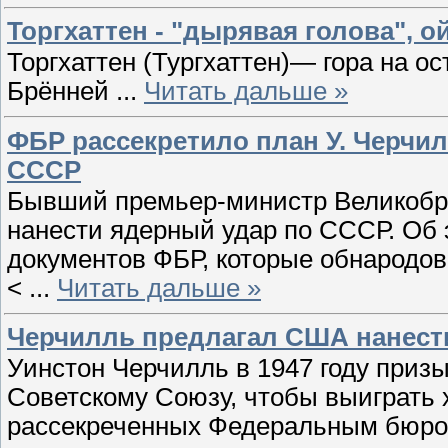
Торгхаттен - "дырявая голова", ой
Торгхаттен (Тургхаттен)— гора на о
Брённей
...
Читать дальше »
ФБР рассекретило план У. Черчил
СССР
Бывший премьер-министр Великобр
нанести ядерный удар по СССР. Об 
документов ФБР, которые обнародова
<
...
Читать дальше »
Черчилль предлагал США нанест
Уинстон Черчилль в 1947 году приз
Советскому Союзу, чтобы выиграть х
рассекреченных Федеральным бюро