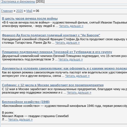
Эзотерика и феномены
[2031]
Главная
»
2020
»
Май
»
06
В шесть часов вечера после войны
«В 6 часов вечера после войны» - художественный фильм, снятый Иваном Пырьевым
атмосферу времени, - веру людей в
...
Читать дальше »
Француз Да Коста подписал годичный контракт с "Ак Барсом"
Нападающий хоккейной сборной Франции Стефан Да Коста продолжит свою карьеру в 
столицы Татарстана. Ранее Да Ко
...
Читать дальше »
Плющенко подтвердил переход Трусовой от Тутберидзе в его группу
Двукратный олимпийский чемпион Евгений Плющенко подтвердил, что 15-летняя росс
тренировалась под руководством Э
...
Читать дальше »
Документы в условиях самоизоляции: как оформить и с какими можно подож
Как во время режима самоизоляции получить паспорт или водительское удостоверен
интересуют эти и другие вопросы, связа
...
Читать дальше »
Собянин: с 12 числа в Москве заработают все промпредприятия
C 12 мая в Москве заработают все промышленные предприятия, благодаря чему на р
реализации мер поддержки экономики и с
...
Читать дальше »
Беспокойное хозяйство (1946)
«Беспокойное хозяйство» — художественный кинофильм 1946 года, первая режиссёр
В ролях:
Михаил Жаров — гвардии старшина Семибаб
Л
...
Читать дальше »