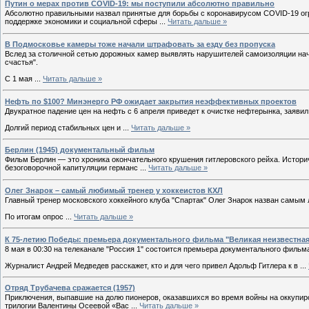
Путин о мерах против COVID-19: мы поступили абсолютно правильно
Абсолютно правильными назвал принятые для борьбы с коронавирусом COVID-19 ог
поддержке экономики и социальной сферы
...
Читать дальше »
В Подмосковье камеры тоже начали штрафовать за езду без пропуска
Вслед за столичной сетью дорожных камер выявлять нарушителей самоизоляции нач
счастья".
С 1 мая
...
Читать дальше »
Нефть по $100? Минэнерго РФ ожидает закрытия неэффективных проектов
Двукратное падение цен на нефть с 6 апреля приведет к очистке нефтерынка, заяв
Долгий период стабильных цен и
...
Читать дальше »
Берлин (1945) документальный фильм
Фильм Берлин — это хроника окончательного крушения гитлеровского рейха. Истор
безоговорочной капитуляции германс
...
Читать дальше »
Олег Знарок – самый любимый тренер у хоккеистов КХЛ
Главный тренер московского хоккейного клуба "Спартак" Олег Знарок назван самым
По итогам опрос
...
Читать дальше »
К 75-летию Победы: премьера документального фильма "Великая неизвестная
8 мая в 00:30 на телеканале "Россия 1" состоится премьера документального фильма
Журналист Андрей Медведев расскажет, кто и для чего привел Адольф Гитлера к в
...
Отряд Трубачева сражается (1957)
Приключения, выпавшие на долю пионеров, оказавшихся во время войны на оккупир
трилогии Валентины Осеевой «Вас
...
Читать дальше »