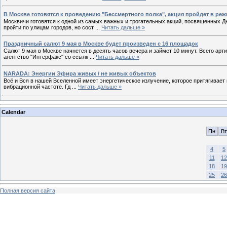
В Москве готовятся к проведению "Бессмертного полка", акция пройдет в ре
Москвичи готовятся к одной из самых важных и трогательных акций, посвященных Д
пройти по улицам городов, но сост
...
Читать дальше »
Праздничный салют 9 мая в Москве будет произведен с 16 площадок
Салют 9 мая в Москве начнется в десять часов вечера и займет 10 минут. Всего ар
агентство "Интерфакс" со ссылк
...
Читать дальше »
NARADA: Энергии Эфира живых / не живых объектов
Всё и Вся в нашей Вселенной имеет энергетическое излучение, которое притягивает 
вибрационной частоте. Гд
...
Читать дальше »
Calendar
Пн
Вт
4
5
11
12
18
19
25
26
Полная версия сайта