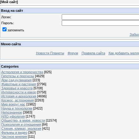
[
Мой сайт
]
Вход на сайт
Логин:
Пароль:
запомнить
Забыл
Меню сайта
Новости Планеты
Форум
Правила сайта
Как добавить мате
Categories
Астрология и пророчества
[825]
Гипотезы и прогнозы
[4629]
Дом,сад,кулинария
[223]
Животные и растения
[2796]
Здоровье и красота
[5708]
Интересности и юмор
[3758]
История и археология
[4696]
Космос, астрономия
[2263]
Мир вокруг нас
[1982]
Наука и технологии
[2422]
Непознанное
[3983]
НЛО,уфология
[1747]
Общество, в мире, новости
[11574]
Психология и отношения
[84]
Стихия, климат, экология
[421]
Фильмы и видео
[367]
Частное мнения
[111]