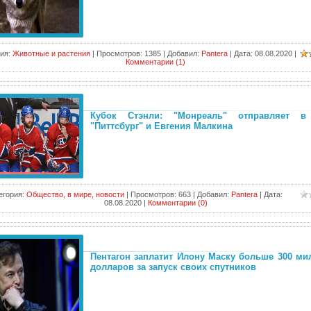
ия:
Животные и растения
|
Просмотров:
1385
|
Добавил:
Pantera
|
Дата:
08.08.2020
|
Комментарии (1)
Кубок Стэнли: "Монреаль" отправляет в
"Питтсбург" и Евгения Малкина
егория:
Общество, в мире, новости
|
Просмотров:
663
|
Добавил:
Pantera
|
Дата:
08.08.2020
|
Комментарии (0)
Пентагон заплатит Илону Маску больше 300 м
долларов за запуск своих спутников