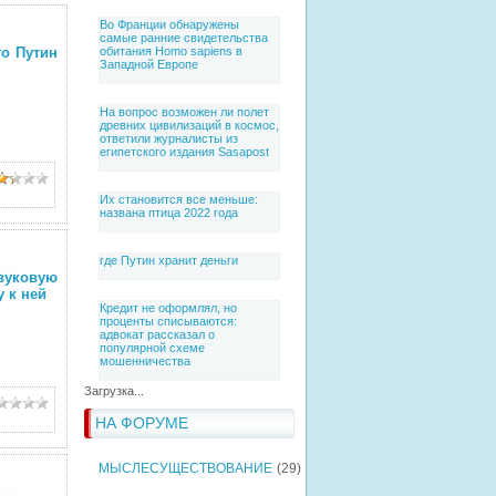
Во Франции обнаружены
самые ранние свидетельства
то Путин
обитания Homo sapiens в
Западной Европе
На вопрос возможен ли полет
древних цивилизаций в космос,
ответили журналисты из
египетского издания Sasapost
Их становится все меньше:
названа птица 2022 года
где Путин хранит деньги
вуковую
 к ней
Кредит не оформлял, но
проценты списываются:
адвокат рассказал о
популярной схеме
мошенничества
Загрузка...
НА ФОРУМЕ
МЫСЛЕСУЩЕСТВОВАНИЕ
(29)