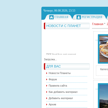
Четверг, 06.08.2026, 23:53
ГЛАВНАЯ
РЕГИСТРАЦИЯ
RSS feed has not correct
Главная
*
НОВОСТИ С ПЛАНЕТ
syntax.
RSS feed has not correct
syntax.
RSS feed has not correct
syntax.
Загрузка...
ДЛЯ ВАС
Катег
Новости Планеты
Форум
Правила сайта
Как добавить материал
Добавить материал
Архив