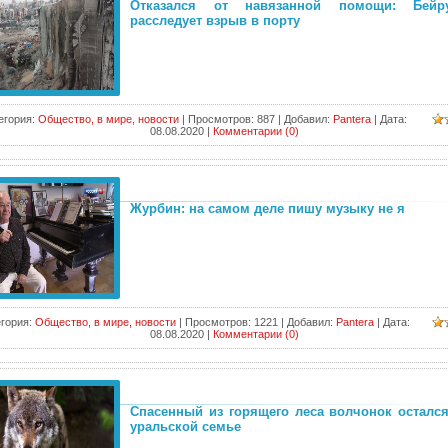
Отказался от навязанной помощи: Бейр
расследует взрыв в порту
егория:
Общество, в мире, новости
|
Просмотров:
887
|
Добавил:
Pantera
|
Дата:
08.08.2020
|
Комментарии (0)
Журбин: на самом деле пишу музыку не я
гория:
Общество, в мире, новости
|
Просмотров:
1221
|
Добавил:
Pantera
|
Дата:
08.08.2020
|
Комментарии (0)
Спасенный из горящего леса волчонок осталс
уральской семье