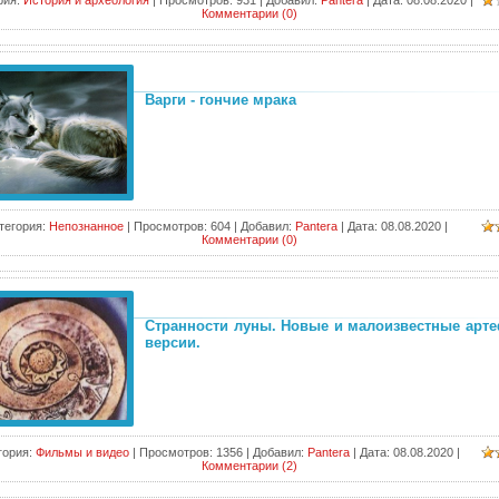
рия:
История и археология
|
Просмотров:
931
|
Добавил:
Pantera
|
Дата:
08.08.2020
|
Комментарии (0)
Варги - гончие мрака
тегория:
Непознанное
|
Просмотров:
604
|
Добавил:
Pantera
|
Дата:
08.08.2020
|
Комментарии (0)
Странности луны. Новые и малоизвестные арт
версии.
гория:
Фильмы и видео
|
Просмотров:
1356
|
Добавил:
Pantera
|
Дата:
08.08.2020
|
Комментарии (2)