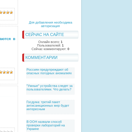
Для добавления необходима
авторизация
СЕЙЧАС НА САЙТЕ
аются в
Онлайн всего:
1
Пользователей:
1
Сейчас комментируют:
0
КОММЕНТАРИИ
Россиян предупреждают об
опасных погодных аномалиях
"Умные" устройства следят за
пользователями. Что делать?
Госдума: третий пакет
антисанкционных мер будет
интересным
В ООН назвали способ
проверки лабораторий на
Украине