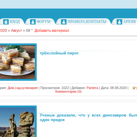
ВХОД
ФОРУМ
ПРАВИЛА,КОНТАКТЫ
АРХИВ
2020
»
Август
»
08
*
Добавить материал
трёхслойный пирог
ория:
Дом,сад,кулинария
|
Просмотров:
1022
|
Добавил:
Pantera
|
Дата:
08.08.2020
|
Комментарии (0)
Ученые доказали, что у всех динозавров был
один предок