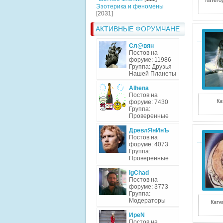
Катего
Эзотерика и феномены
[2031]
АКТИВНЫЕ ФОРУМЧАНЕ
Сл@вян
Постов на
форуме: 11986
Группа: Друзья
Нашей Планеты
Alhena
Постов на
Ка
форуме: 7430
Группа:
Проверенные
ДревлЯнИнЪ
Постов на
форуме: 4073
Группа:
Проверенные
IgChad
Постов на
форуме: 3773
Группа:
Модераторы
Кате
ИреN
Постов на