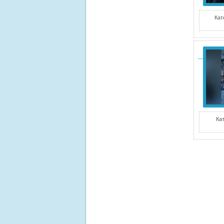
Кат
Ка