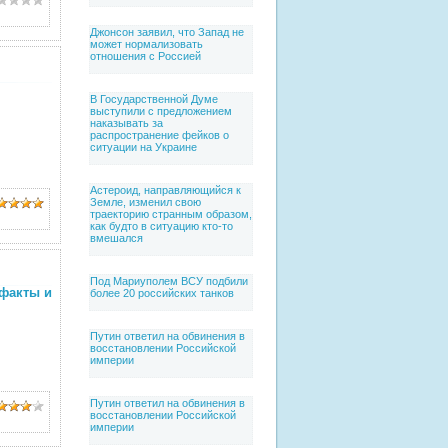
Джонсон заявил, что Запад не
может нормализовать
отношения с Россией
В Государственной Думе
выступили с предложением
наказывать за
распространение фейков о
ситуации на Украине
Астероид, направляющийся к
Земле, изменил свою
траекторию странным образом,
как будто в ситуацию кто-то
вмешался
Под Мариуполем ВСУ подбили
ефакты и
более 20 российских танков
Путин ответил на обвинения в
восстановлении Российской
империи
Путин ответил на обвинения в
восстановлении Российской
империи