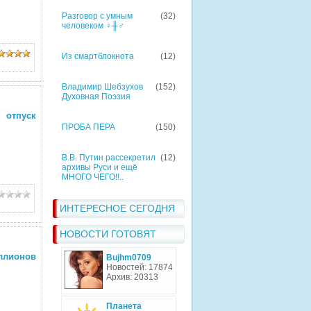
Разговор с умным
(32)
человеком ♀╫♂
Из смартблокнота
(12)
Владимир Шебзухов
(152)
Духовная Поэзия
 отпуск
ПРОБА ПЕРА
(150)
В.В. Путин рассекретил
(12)
архивы Руси и ещё
МНОГО ЧЕГО!!..
ИНТЕРЕСНОЕ СЕГОДНЯ
НОВОСТИ ГОТОВЯТ
иллионов
Bujhm0709
Новостей: 17874
Архив: 20313
Планета