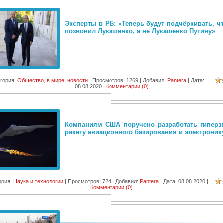
Эксперты в РБ: «Теперь будут подчёркивать, ч
позвонил Лукашенко, а не Лукашенко Путину»
гория:
Общество, в мире, новости
|
Просмотров:
1269
|
Добавил:
Pantera
|
Дата:
08.08.2020
|
Комментарии (0)
Компаниям США поручено разработать гиперз
ракету авиационного базирования и электронику
ория:
Наука и технологии
|
Просмотров:
724
|
Добавил:
Pantera
|
Дата:
08.08.2020
|
Комментарии (0)