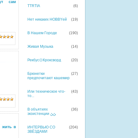
ут сам
TTRTIA
(6)
Нет никаких HOBBYей
(19)
В Нашем Городе
(190)
Живая Музыка
(14)
Рекбус۞Кроксворд
(20)
Брюнетки
(27)
предпочитают кашемир
Или техническое что-
(43)
то...
В объятиях
(36)
экзистенции ﮡﮡ
я жить в
ИНТЕРВЬЮ СО
(204)
ЗВЁЗДАМИ