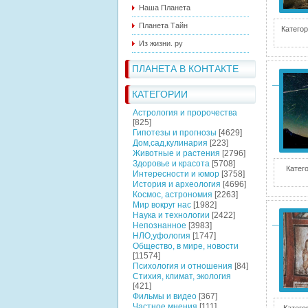
Наша Планета
Планета Тайн
Категор
Из жизни. ру
ПЛАНЕТА В КОНТАКТЕ
КАТЕГОРИИ
Астрология и пророчества
[825]
Гипотезы и прогнозы
[4629]
Дом,сад,кулинария
[223]
Животные и растения
[2796]
Здоровье и красота
[5708]
Катего
Интересности и юмор
[3758]
История и археология
[4696]
Космос, астрономия
[2263]
Мир вокруг нас
[1982]
Наука и технологии
[2422]
Непознанное
[3983]
НЛО,уфология
[1747]
Общество, в мире, новости
[11574]
Психология и отношения
[84]
Стихия, климат, экология
[421]
Фильмы и видео
[367]
Частное мнения
[111]