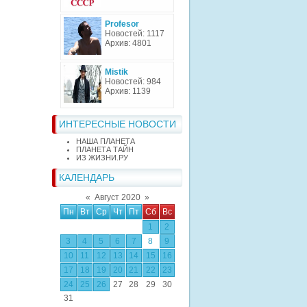
Profesor
Новостей: 1117
Архив: 4801
Mistik
Новостей: 984
Архив: 1139
ИНТЕРЕСНЫЕ НОВОСТИ
НАША ПЛАНЕТА
ПЛАНЕТА ТАЙН
ИЗ ЖИЗНИ.РУ
КАЛЕНДАРЬ
«
Август 2020
»
Пн
Вт
Ср
Чт
Пт
Сб
Вс
1
2
3
4
5
6
7
8
9
10
11
12
13
14
15
16
17
18
19
20
21
22
23
24
25
26
27
28
29
30
31