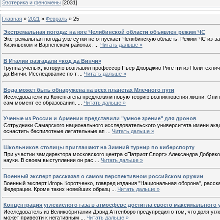
Эзотерика и феномены
[2031]
Главная
»
2021
»
Февраль
»
25
Экстремальная погода: на юге Челябинской области объявлен режим ЧС
Экстремальная погода уже сутки не отпускает Челябинскую область. Режим ЧС из-з
Кизильском и Варненском районах.
...
Читать дальше »
В Италии разгадали «код да Винчи»
Группа ученых, которую возглавил профессор Пьер Джорджио Ригетти из Политехниче
да Винчи. Исследование по т
...
Читать дальше »
Вода может быть обнаружена на всех планетах Млечного пути
Исследователи из Копенгагена предложили новую теорию возникновения жизни. Они п
сам момент ее образования.
...
Читать дальше »
Ученые из России и Армении представили "умное зрение" для дронов
Сотрудники Самарского национального исследовательского университета имени ака
оснастить беспилотные летательные ап
...
Читать дальше »
Школьников столицы приглашают на Зимний турнир по киберспорту
При участии замдиректора московского центра «Патриот.Спорт» Александра Добряк
науки. В своем выступлении он рас
...
Читать дальше »
Военный эксперт рассказал о самом перспективном российском оружии
Военный эксперт Игорь Коротченко, главред издания "Национальная оборона", рас
Федерации. Кроме таких новейших образц
...
Читать дальше »
Концентрация углекислого газа в атмосфере достигла своего максимального 
Исследователь из Великобритании Дэвид Аттенборо предупредил о том, что доля угл
может привести к негативным
...
Читать дальше »