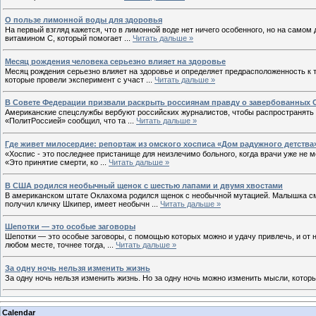
О пользе лимонной воды для здоровья
На первый взгляд кажется, что в лимонной воде нет ничего особенного, но на самом 
витамином С, который помогает
...
Читать дальше »
Месяц рождения человека серьезно влияет на здоровье
Месяц рождения серьезно влияет на здоровье и определяет предрасположенность к
которые провели эксперимент с участ
...
Читать дальше »
В Совете Федерации призвали раскрыть россиянам правду о завербованных
Американские спецслужбы вербуют российских журналистов, чтобы распространять 
«ПолитРоссией» сообщил, что та
...
Читать дальше »
Где живет милосердие: репортаж из омского хосписа «Дом радужного детства
«Хоспис - это последнее пристанище для неизлечимо больного, когда врачи уже не м
«Это принятие смерти, ко
...
Читать дальше »
В США родился необычный щенок с шестью лапами и двумя хвостами
В американском штате Оклахома родился щенок с необычной мутацией. Малышка см
получил кличку Шкипер, имеет необычн
...
Читать дальше »
Шепотки — это особые заговоры
Шепотки — это особые заговоры, с помощью которых можно и удачу привлечь, и от н
любом месте, точнее тогда,
...
Читать дальше »
За одну ночь нельзя изменить жизнь
За одну ночь нельзя изменить жизнь. Но за одну ночь можно изменить мысли, котор
Calendar