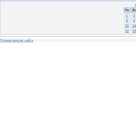
Пн
Вт
1
2
8
9
15
16
22
23
Полная версия сайта