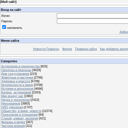
[
Мой сайт
]
Вход на сайт
Логин:
Пароль:
запомнить
Забыл
Меню сайта
Новости Планеты
Форум
Правила сайта
Как добавить мате
Categories
Астрология и пророчества
[825]
Гипотезы и прогнозы
[4629]
Дом,сад,кулинария
[223]
Животные и растения
[2796]
Здоровье и красота
[5708]
Интересности и юмор
[3758]
История и археология
[4696]
Космос, астрономия
[2263]
Мир вокруг нас
[1982]
Наука и технологии
[2422]
Непознанное
[3983]
НЛО,уфология
[1747]
Общество, в мире, новости
[11574]
Психология и отношения
[84]
Стихия, климат, экология
[421]
Фильмы и видео
[367]
Частное мнения
[111]