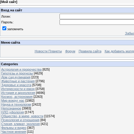
[
Мой сайт
]
Вход на сайт
Логин:
Пароль:
запомнить
Забыл
Меню сайта
Новости Планеты
Форум
Правила сайта
Как добавить мате
Categories
Астрология и пророчества
[825]
Гипотезы и прогнозы
[4629]
Дом,сад,кулинария
[223]
Животные и растения
[2796]
Здоровье и красота
[5708]
Интересности и юмор
[3758]
История и археология
[4696]
Космос, астрономия
[2263]
Мир вокруг нас
[1982]
Наука и технологии
[2422]
Непознанное
[3983]
НЛО,уфология
[1747]
Общество, в мире, новости
[11574]
Психология и отношения
[84]
Стихия, климат, экология
[421]
Фильмы и видео
[367]
Частное мнения
[111]