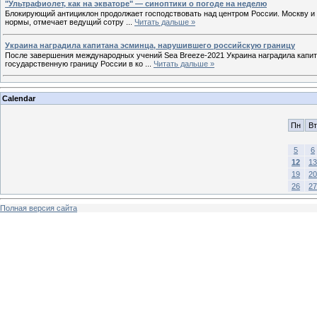
"Ультрафиолет, как на экваторе" — синоптики о погоде на неделю
Блокирующий антициклон продолжает господствовать над центром России. Москву и 
нормы, отмечает ведущий сотру
...
Читать дальше »
Украина наградила капитана эсминца, нарушившего российскую границу
После завершения международных учений Sea Breeze-2021 Украина наградила капит
государственную границу России в ко
...
Читать дальше »
Calendar
Пн
Вт
5
6
12
13
19
20
26
27
Полная версия сайта