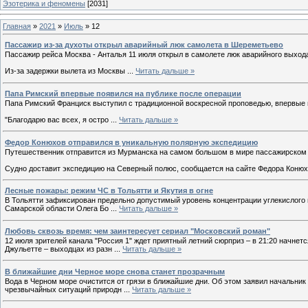
Эзотерика и феномены
[2031]
Главная
»
2021
»
Июль
»
12
Пассажир из-за духоты открыл аварийный люк самолета в Шереметьево
Пассажир рейса Москва - Анталья 11 июля открыл в самолете люк аварийного выход
Из-за задержки вылета из Москвы
...
Читать дальше »
Папа Римский впервые появился на публике после операции
Папа Римский Франциск выступил с традиционной воскресной проповедью, впервые по
"Благодарю вас всех, я остро
...
Читать дальше »
Федор Конюхов отправился в уникальную полярную экспедицию
Путешественник отправится из Мурманска на самом большом в мире пассажирском л
Судно доставит экспедицию на Северный полюс, сообщается на сайте Федора Коню
Лесные пожары: режим ЧС в Тольятти и Якутия в огне
В Тольятти зафиксирован предельно допустимый уровень концентрации углекислого г
Самарской области Олега Бо
...
Читать дальше »
Любовь сквозь время: чем заинтересует сериал "Московский роман"
12 июля зрителей канала "Россия 1" ждет приятный летний сюрприз – в 21:20 начне
Джульетте – выходцах из разн
...
Читать дальше »
В ближайшие дни Черное море снова станет прозрачным
Вода в Черном море очистится от грязи в ближайшие дни. Об этом заявил начальник
чрезвычайных ситуаций природн
...
Читать дальше »