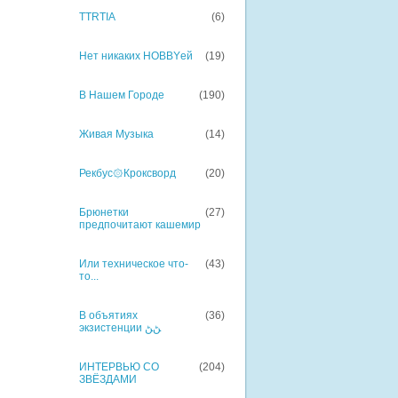
TTRTIA
(6)
Нет никаких HOBBYей
(19)
В Нашем Городе
(190)
Живая Музыка
(14)
Рекбус۞Кроксворд
(20)
Брюнетки
(27)
предпочитают кашемир
Или техническое что-
(43)
то...
В объятиях
(36)
экзистенции ﮡﮡ
ИНТЕРВЬЮ СО
(204)
ЗВЁЗДАМИ