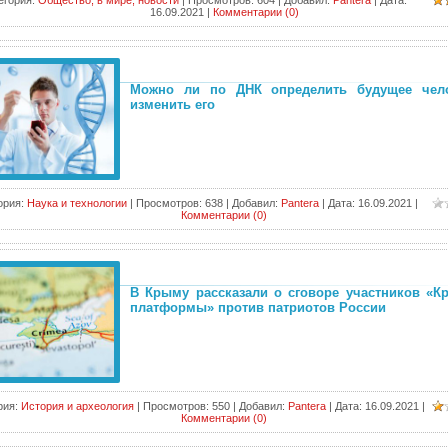
егория:
Общество, в мире, новости
|
Просмотров:
604
|
Добавил:
Pantera
|
Дата:
16.09.2021
|
Комментарии (0)
Можно ли по ДНК определить будущее чел
изменить его
ория:
Наука и технологии
|
Просмотров:
638
|
Добавил:
Pantera
|
Дата:
16.09.2021
|
Комментарии (0)
В Крыму рассказали о сговоре участников «К
платформы» против патриотов России
рия:
История и археология
|
Просмотров:
550
|
Добавил:
Pantera
|
Дата:
16.09.2021
|
Комментарии (0)