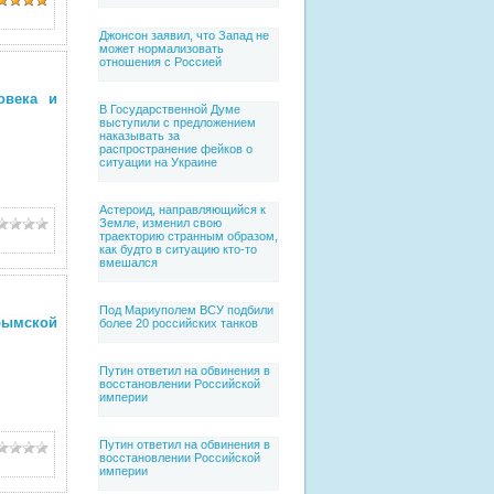
Джонсон заявил, что Запад не
может нормализовать
отношения с Россией
овека и
В Государственной Думе
выступили с предложением
наказывать за
распространение фейков о
ситуации на Украине
Астероид, направляющийся к
Земле, изменил свою
траекторию странным образом,
как будто в ситуацию кто-то
вмешался
Под Мариуполем ВСУ подбили
рымской
более 20 российских танков
Путин ответил на обвинения в
восстановлении Российской
империи
Путин ответил на обвинения в
восстановлении Российской
империи