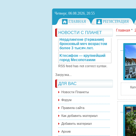
Как гигантские валуны
попали на берег Ирландии?
Секрет "Машины Времени"
Четверг, 06.08.2026, 20:55
Герберта Уэллса
ГЛАВНАЯ
РЕГИСТРАЦИЯ
Метеорит из Сахары
оказался фрагментом коры
Главная
*
НОВОСТИ С ПЛАНЕТ
протопланеты
Археологи обнаружили в
Нёрдлингене (Германия)
бронзовый меч возрастом
более 3 тысяч лет.
Kтecифoн — кpyпнейший
гopoд Месопотамии
RSS feed has not correct syntax.
Загрузка...
ДЛЯ ВАС
Кат
Новости Планеты
Форум
Правила сайта
Как добавить материал
Добавить материал
Архив