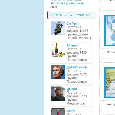
Кат
Эзотерика и феномены
[2031]
АКТИВНЫЕ ФОРУМЧАНЕ
Сл@вян
Постов на
форуме: 11986
Группа: Друзья
Нашей Планеты
Alhena
Постов на
Катег
форуме: 7430
Группа:
Проверенные
ДревлЯнИнЪ
Постов на
форуме: 4073
Группа:
Проверенные
IgChad
Постов на
форуме: 3773
Группа:
Модераторы
Катего
ИреN
Постов на