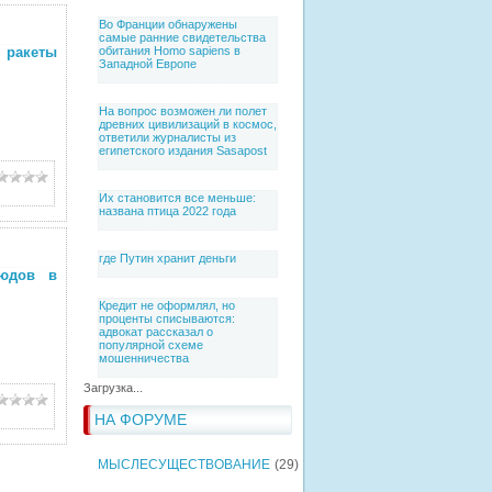
Во Франции обнаружены
самые ранние свидетельства
 ракеты
обитания Homo sapiens в
Западной Европе
На вопрос возможен ли полет
древних цивилизаций в космос,
ответили журналисты из
египетского издания Sasapost
Их становится все меньше:
названа птица 2022 года
где Путин хранит деньги
людов в
Кредит не оформлял, но
проценты списываются:
адвокат рассказал о
популярной схеме
мошенничества
Загрузка...
НА ФОРУМЕ
МЫСЛЕСУЩЕСТВОВАНИЕ
(29)