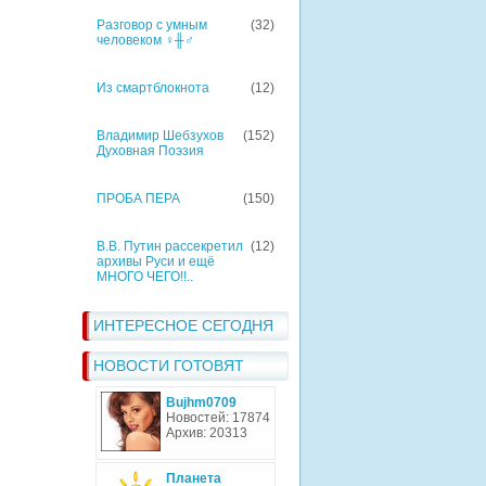
Разговор с умным
(32)
человеком ♀╫♂
Из смартблокнота
(12)
Владимир Шебзухов
(152)
Духовная Поэзия
ПРОБА ПЕРА
(150)
В.В. Путин рассекретил
(12)
архивы Руси и ещё
МНОГО ЧЕГО!!..
ИНТЕРЕСНОЕ СЕГОДНЯ
НОВОСТИ ГОТОВЯТ
Bujhm0709
Новостей: 17874
Архив: 20313
Планета