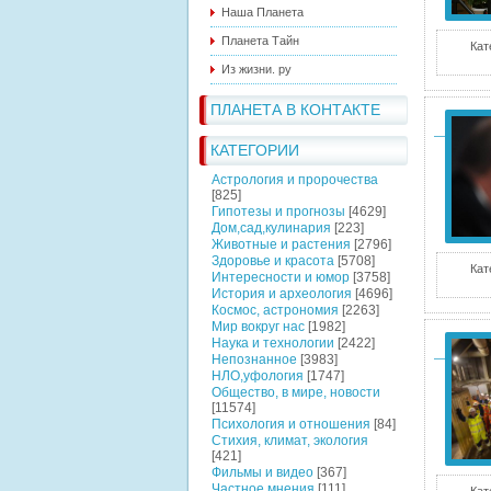
Наша Планета
Планета Тайн
Кат
Из жизни. ру
ПЛАНЕТА В КОНТАКТЕ
КАТЕГОРИИ
Астрология и пророчества
[825]
Гипотезы и прогнозы
[4629]
Дом,сад,кулинария
[223]
Животные и растения
[2796]
Здоровье и красота
[5708]
Кат
Интересности и юмор
[3758]
История и археология
[4696]
Космос, астрономия
[2263]
Мир вокруг нас
[1982]
Наука и технологии
[2422]
Непознанное
[3983]
НЛО,уфология
[1747]
Общество, в мире, новости
[11574]
Психология и отношения
[84]
Стихия, климат, экология
[421]
Фильмы и видео
[367]
Частное мнения
[111]