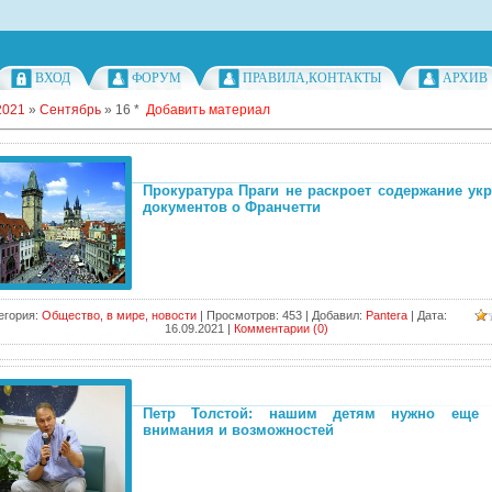
ВХОД
ФОРУМ
ПРАВИЛА,КОНТАКТЫ
АРХИВ
2021
»
Сентябрь
»
16
*
Добавить материал
Прокуратура Праги не раскроет содержание ук
документов о Франчетти
егория:
Общество, в мире, новости
|
Просмотров:
453
|
Добавил:
Pantera
|
Дата:
16.09.2021
|
Комментарии (0)
Петр Толстой: нашим детям нужно еще 
внимания и возможностей