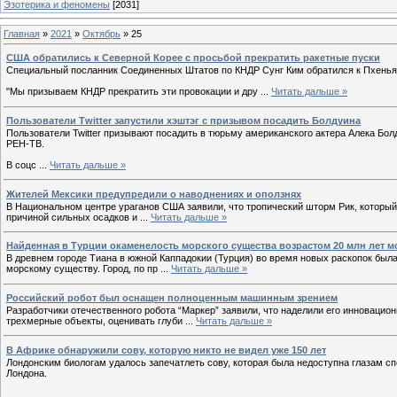
Эзотерика и феномены
[2031]
Главная
»
2021
»
Октябрь
»
25
США обратились к Северной Корее с просьбой прекратить ракетные пуски
Специальный посланник Соединенных Штатов по КНДР Сунг Ким обратился к Пхеньяну
"Мы призываем КНДР прекратить эти провокации и дру
...
Читать дальше »
Пользователи Тwittеr запустили хэштэг с призывом посадить Болдуина
Пользователи Twitter призывают посадить в тюрьму американского актера Алека Бол
РЕН-ТВ.
В соцс
...
Читать дальше »
Жителей Мексики предупредили о наводнениях и оползнях
В Национальном центре ураганов США заявили, что тропический шторм Рик, который
причиной сильных осадков и
...
Читать дальше »
Найденная в Турции окаменелость морского существа возрастом 20 млн лет 
В древнем городе Тиана в южной Каппадокии (Турция) во время новых раскопок была
морскому существу. Город, по пр
...
Читать дальше »
Российский робот был оснащен полноценным машинным зрением
Разработчики отечественного робота “Маркер” заявили, что наделили его инноваци
трехмерные объекты, оценивать глуби
...
Читать дальше »
В Африке обнаружили сову, которую никто не видел уже 150 лет
Лондонским биологам удалось запечатлеть сову, которая была недоступна глазам с
Лондона.