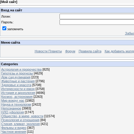
[
Мой сайт
]
Вход на сайт
Логин:
Пароль:
запомнить
Забыл
Меню сайта
Новости Планеты
Форум
Правила сайта
Как добавить мате
Categories
Астрология и пророчества
[825]
Гипотезы и прогнозы
[4629]
Дом,сад,кулинария
[223]
Животные и растения
[2796]
Здоровье и красота
[5708]
Интересности и юмор
[3758]
История и археология
[4696]
Космос, астрономия
[2263]
Мир вокруг нас
[1982]
Наука и технологии
[2422]
Непознанное
[3983]
НЛО,уфология
[1747]
Общество, в мире, новости
[11574]
Психология и отношения
[84]
Стихия, климат, экология
[421]
Фильмы и видео
[367]
Частное мнения
[111]