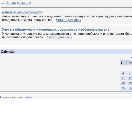
...
Читать дальше »
о пользе чеснока и меда
Давно известно, что чеснок и мед имеют колоссальную пользу для здоровья челове
объединить эти два продукта, пр
...
Читать дальше »
Ученые обнаружили у маленьких осьминогов необычные органы
У человека внутренние органы развиваются в течение всей жизни и не исчезают бес
не оставляя следов своего
...
Читать дальше »
Calendar
Пн
Вт
4
5
11
12
18
19
25
26
Полная версия сайта