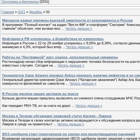
Эзотерика и феномены
[2031]
Главная
»
2021
»
Декабрь
»
02
Мясников назвал причины высокой смертности от коронавируса в России
В программе "Полный контакт" на радио "Вести ФМ" и платформе "Смотрим" Алекс
главном" объяснил, чем вызван выс
...
Читать дальше »
Инфляция в РФ ускорилась, а безработица не изменилась
Инфляция в России с 22 по 29 ноября ускорилась с 8,05% до 8,38%, согласно данн
минимуме в 4,3%, который был впер
...
Читать дальше »
Работы на "Листвяжной" азот, хладон, дополнительные скважины
Ростехнадзор начал сбор информации о нарушениях техники безопасности на шахте 
известных случаях. Сегодня на
...
Читать дальше »
Гендиректор Qatar Airways призвал Airbus признать наличие дефектов в их са
Генеральный директор компании Qatar Airways ("Катарские авиалинии") Акбар Аль Б
поверхности фюзеляжей их самолетов
...
Читать дальше »
В России десятки машин застряли на трассе
Больше десяти машин пришлось вызволять из снежного плена сотрудникам МЧС Росс
Как передает РЕН-ТВ, из-за снега на дорог
...
Читать дальше »
Москва и Тегеран обсуждают правовой статус Каспия - Лавров
Москва и Тегеран в своих контактах активно возвращаются к обсуждению вопроса р
Лавров в среду на правительст
...
Читать дальше »
ВОЗ одобрила старт переговоров по сделке для предотвращения пандемий
Всемирная организация здравоохранения (ВОЗ) одобрила проект решения о начале 