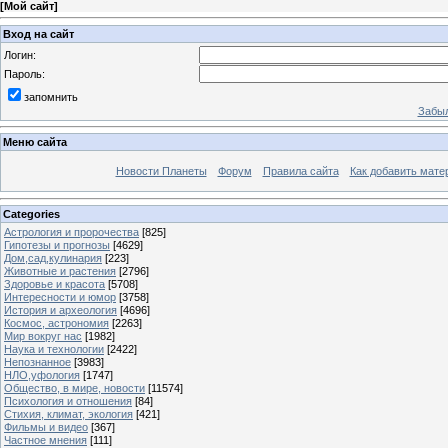
[
Мой сайт
]
Вход на сайт
Логин:
Пароль:
запомнить
Забыл
Меню сайта
Новости Планеты
Форум
Правила сайта
Как добавить мате
Categories
Астрология и пророчества
[825]
Гипотезы и прогнозы
[4629]
Дом,сад,кулинария
[223]
Животные и растения
[2796]
Здоровье и красота
[5708]
Интересности и юмор
[3758]
История и археология
[4696]
Космос, астрономия
[2263]
Мир вокруг нас
[1982]
Наука и технологии
[2422]
Непознанное
[3983]
НЛО,уфология
[1747]
Общество, в мире, новости
[11574]
Психология и отношения
[84]
Стихия, климат, экология
[421]
Фильмы и видео
[367]
Частное мнения
[111]