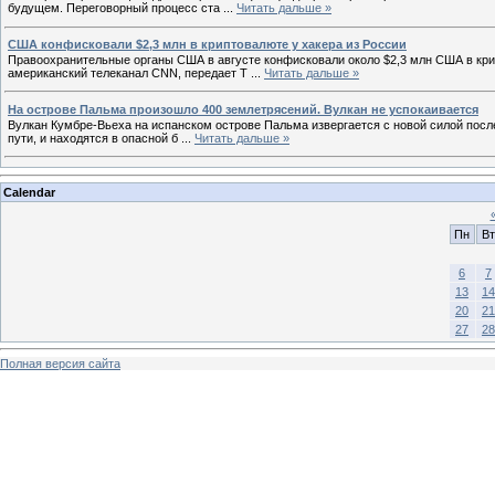
будущем. Переговорный процесс ста
...
Читать дальше »
США конфисковали $2,3 млн в криптовалюте у хакера из России
Правоохранительные органы США в августе конфисковали около $2,3 млн США в кри
американский телеканал CNN, передает Т
...
Читать дальше »
На острове Пальма произошло 400 землетрясений. Вулкан не успокаивается
Вулкан Кумбре-Вьеха на испанском острове Пальма извергается с новой силой посл
пути, и находятся в опасной б
...
Читать дальше »
Calendar
Пн
Вт
6
7
13
14
20
21
27
28
Полная версия сайта