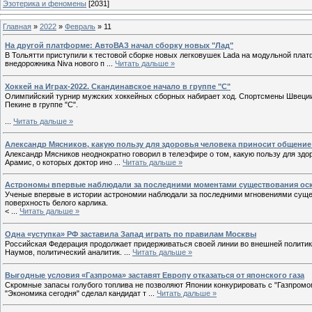
Эзотерика и феномены
[2031]
Главная
»
2022
»
Февраль
»
11
На другой платформе: АвтоВАЗ начал сборку новых "Лад"
В Тольятти приступили к тестовой сборке новых легковушек Lada на модульной плат
внедорожника Niva нового п
...
Читать дальше »
Хоккей на Играх-2022. Скандинавское начало в группе "С"
Олимпийский турнир мужских хоккейных сборных набирает ход. Спортсмены Швеции 
Пекине в группе "С".
...
Читать дальше »
Александр Мясников, какую пользу для здоровья человека приносит общение
Александр Мясников неоднократно говорил в телеэфире о том, какую пользу для здо
Арамис, о которых доктор ино
...
Читать дальше »
Астрономы впервые наблюдали за последними моментами существования ос
Ученые впервые в истории астрономии наблюдали за последними мгновениями сущест
поверхность белого карлика.
<
...
Читать дальше »
Одна «уступка» РФ заставила Запад играть по правилам Москвы
Российская Федерация продолжает придерживаться своей линии во внешней политик
Наумов, политический аналитик.
...
Читать дальше »
Выгодные условия «Газпрома» заставят Европу отказаться от японского газа
Скромные запасы голубого топлива не позволяют Японии конкурировать с "Газпромо
"Экономика сегодня" сделал кандидат т
...
Читать дальше »