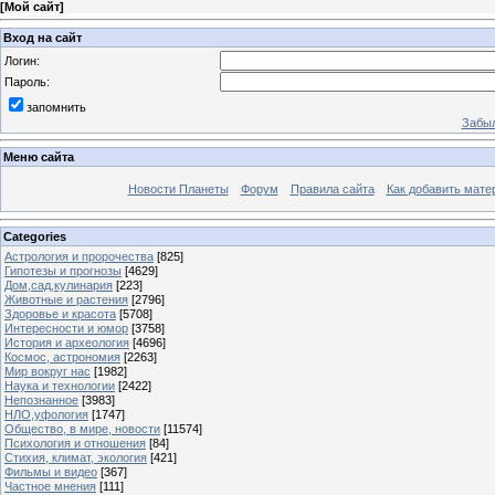
[
Мой сайт
]
Вход на сайт
Логин:
Пароль:
запомнить
Забыл
Меню сайта
Новости Планеты
Форум
Правила сайта
Как добавить мате
Categories
Астрология и пророчества
[825]
Гипотезы и прогнозы
[4629]
Дом,сад,кулинария
[223]
Животные и растения
[2796]
Здоровье и красота
[5708]
Интересности и юмор
[3758]
История и археология
[4696]
Космос, астрономия
[2263]
Мир вокруг нас
[1982]
Наука и технологии
[2422]
Непознанное
[3983]
НЛО,уфология
[1747]
Общество, в мире, новости
[11574]
Психология и отношения
[84]
Стихия, климат, экология
[421]
Фильмы и видео
[367]
Частное мнения
[111]