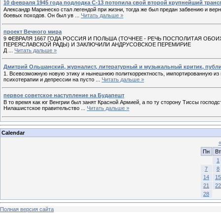
10 фeвраля 1945 года подлодка С-13 потопила свой второй крупнейший трaн
Aлександр Маринеско стал легендой при жизни, тогда же был предан зaбвeнию и верн
боевых походов. Он был ув
...
Читать дальше »
проект Вечного мира
9 ФЕВРАЛЯ 1667 ГОДА РОССИЯ И ПОЛЬША (ТОЧНЕЕ - РЕЧЬ ПОСПОЛИТАЯ ОБОИ
ПЕРЕЯСЛАВСКОЙ РАДЫ) И ЗАКЛЮЧИЛИ АНДРУСОВСКОЕ ПЕРЕМИРИЕ
Д
...
Читать дальше »
Дмитрий Ольшанский, журналист, литературный и музыкальный критик, публи
1. Всевозможную новую этику и нынешнюю политкорректность, импортированную из и
психотерапии и депрессии на пусто
...
Читать дальше »
первое советское наступление на Будапешт
В то время как юг Венгрии был занят Красной Армией, а по ту сторону Тиссы госпо
Нилашистское правительство
...
Читать дальше »
Calendar
Пн
Вт
1
7
8
14
15
21
22
28
Полная версия сайта