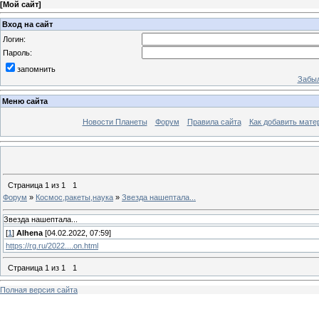
[
Мой сайт
]
Вход на сайт
Логин:
Пароль:
запомнить
Забыл
Меню сайта
Новости Планеты
Форум
Правила сайта
Как добавить мате
Страница
1
из
1
1
Форум
»
Космос,ракеты,наука
»
Звезда нашептала...
Звезда нашептала...
[
1
]
Alhena
[04.02.2022, 07:59]
https://rg.ru/2022....on.html
Страница
1
из
1
1
Полная версия сайта