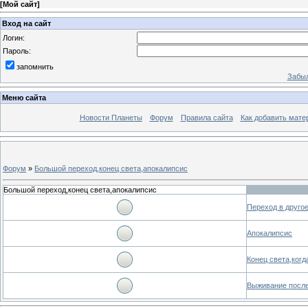
[
Мой сайт
]
Вход на сайт
Логин:
Пароль:
запомнить
Забыл
Меню сайта
Новости Планеты
Форум
Правила сайта
Как добавить мате
Форум
»
Большой переход,конец света,апокалипсис
Большой переход,конец света,апокалипсис
Переход в друго
Апокалипсис
Конец света,когда
Выживание посл