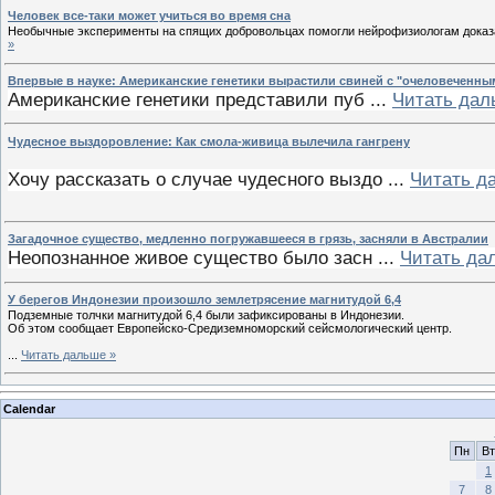
Человек все-таки может учиться во время сна
Необычные эксперименты на спящих добровольцах помогли нейрофизиологам доказа
»
Впервые в науке: Американские генетики вырастили свиней с "очеловеченны
Американские генетики представили пуб
...
Читать дал
Чудесное выздоровление: Как смола-живица вылечила гангрену
Хочу рассказать о случае чудесного выздо
...
Читать д
Загадочное существо, медленно погружавшееся в грязь, засняли в Австралии
Неопознанное живое существо было засн
...
Читать да
У берегов Индонезии произошло землетрясение магнитудой 6,4
Подземные толчки магнитудой 6,4 были зафиксированы в Индонезии.
Об этом сообщает Европейско-Средиземноморский сейсмологический центр.
...
Читать дальше »
Calendar
Пн
Вт
1
7
8