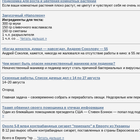
Подкормка для роста и цветения комнатных растений
Если ваши комнатные растения плохо растут, не цветут и чувствуют себя не очень
Закусочный «Наполеон»
Ингредиенты для теста:
300 гр муки
150 гр сливочного масламасла
150 гр сметаны
1 ч.л. разрыхлителя
1 ч.л. со
...
Читать дальше »
«Когда женился, думал — навсегда». Андрею Соколову — 55
Андрей Соколов, кажется, никогда не жаловался на отсутствие работы в кино: в 55 ле
Чем может быть опасен некачественный маникюр или педикюр?
Некачественный маникюр и педикюр могут стать причиной бактериальных и вирусны
Сезонные работы. Список дачных дел с 14 по 27 августа
14–20 августа
Огород
Главная задача – своевременно собрать и переработать овощи. Недозрелые или пе
Трамп обвинил своего помощника в утечках информации
Один из ближайших помощников президента США — Стивен Бэннон — попал под под
»
Около 5,8 млрд контрабандных сигарет "приехало" в Европу из Украины
В 12 раз вырос объем контрабандных сигарет, поставленных в страны Евросоюза из У
Всего в Европу "пр
...
Читать дальше »