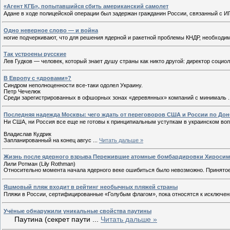
«Агент КГБ», попытавшийся сбить американский самолет
Адане в ходе полицейской операции был задержан гражданин России, связанный с И
Одно неверное слово — и война
ногие подчеркивают, что для решения ядерной и ракетной проблемы КНДР, необходим
Так устроены русские
Лев Гудков — человек, который знает душу страны как никто другой: директор соци
В Европу с «дровами»?
Синдром неполноценности все-таки одолел Украину.
Петр Чечелюк
Среди зарегистрированных в офшорных зонах «деревянных» компаний с минималь
.
Последняя надежда Москвы: чего ждать от переговоров США и России по Дон
Ни США, ни Россия все еще не готовы к принципиальным уступкам в украинском во
Владислав Кудрик
Запланированный на конец авгус
...
Читать дальше »
Жизнь после ядерного взрыва Пережившие атомные бомбардировки Хиросимы
Лили Ротман (Lily Rothman)
Относительно момента начала ядерного веке ошибиться было невозможно. Принят
Яшмовый пляж входит в рейтинг необычных пляжей страны
Пляжи в России, сертифицированные «Голубым флагом», пока относятся к исключе
Учёные обнаружили уникальные свойства паутины
Паутина (секрет паути
...
Читать дальше »