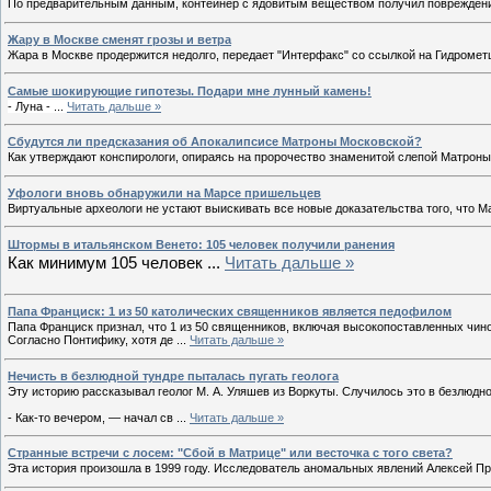
По предварительным данным, контейнер с ядовитым веществом получил поврежден
Жару в Москве сменят грозы и ветра
Жара в Москве продержится недолго, передает "Интерфакс" со ссылкой на Гидромет
Самые шокирующие гипотезы. Подари мне лунный камень!
- Луна -
...
Читать дальше »
Сбудутся ли предсказания об Апокалипсисе Матроны Московской?
Как утверждают конспирологи, опираясь на пророчество знаменитой слепой Матрон
Уфологи вновь обнаружили на Марсе пришельцев
Виртуальные археологи не устают выискивать все новые доказательства того, что М
Штормы в итальянском Венето: 105 человек получили ранения
Как минимум 105 человек
...
Читать дальше »
Папа Франциск: 1 из 50 католических священников является педофилом
Папа Франциск признал, что 1 из 50 священников, включая высокопоставленных чин
Согласно Понтифику, хотя де
...
Читать дальше »
Нечисть в безлюдной тундре пыталась пугать геолога
Эту историю рассказывал геолог М. А. Уляшев из Воркуты. Случилось это в безлюдн
- Как-то вечером, — начал св
...
Читать дальше »
Странные встречи с лосем: "Сбой в Матрице" или весточка с того света?
Эта история произошла в 1999 году. Исследователь аномальных явлений Алексей 