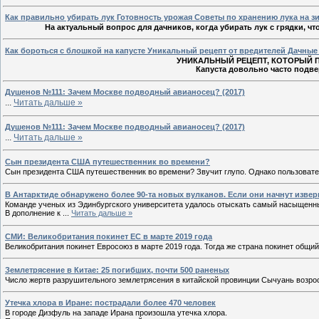
Как правильно убирать лук Готовность урожая Советы по хранению лука на з
На актуальный вопрос для дачников, когда убирать лук с грядки, чт
Как бороться с блошкой на капусте Уникальный рецепт от вредителей Дачные
УНИКАЛЬНЫЙ РЕЦЕПТ, КОТОРЫЙ 
Капуста довольно часто подв
Душенов №111: Зачем Москве подводный авианосец? (2017)
...
Читать дальше »
Душенов №111: Зачем Москве подводный авианосец? (2017)
...
Читать дальше »
Сын президента США путешественник во времени?
Сын президента США путешественник во времени? Звучит глупо. Однако пользоват
В Антарктиде обнаружено более 90-та новых вулканов. Если они начнут извер
Команде ученых из Эдинбургского университета удалось отыскать самый насыщенны
В дополнение к
...
Читать дальше »
СМИ: Великобритания покинет ЕС в марте 2019 года
Великобритания покинет Евросоюз в марте 2019 года. Тогда же страна покинет общи
Землетрясение в Китае: 25 погибших, почти 500 раненых
Число жертв разрушительного землетрясения в китайской провинции Сычуань возрос
Утечка хлора в Иране: пострадали более 470 человек
В городе Дизфуль на западе Ирана произошла утечка хлора.