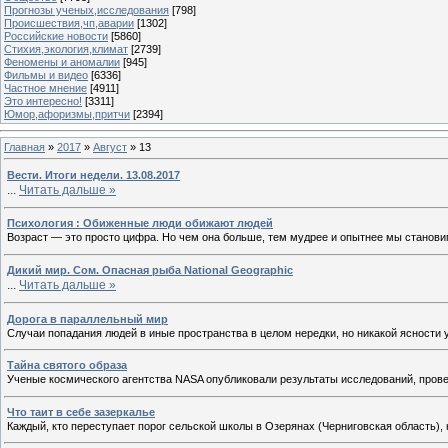
Прогнозы ученых,исследования
[798]
Происшествия,чп,аварии
[1302]
Российские новости
[5860]
Стихия,экология,климат
[2739]
Феномены и аномалии
[945]
Фильмы и видео
[6336]
Частное мнение
[4911]
Это интересно!
[3311]
Юмор,афоризмы,притчи
[2394]
Главная
»
2017
»
Август
»
13
Вести. Итоги недели. 13.08.2017
...
Читать дальше »
Психология : Обиженные люди обижают людей
Возраст — это просто цифра. Но чем она больше, тем мудрее и опытнее мы станови
Дикий мир. Сом. Опасная рыба National Geographic
...
Читать дальше »
Дорога в параллельный мир
Случаи попадания людей в иные пространства в целом нередки, но никакой ясности
Тайна святого образа
Ученые космического агентства NASA опубликовали результаты исследований, про
Что таит в себе зазеркалье
Каждый, кто переступает порог сельской школы в Озерянах (Черниговская область), 