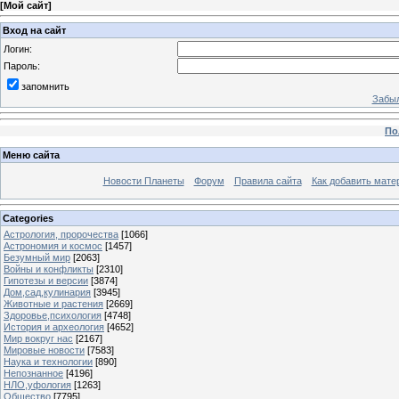
[
Мой сайт
]
Вход на сайт
Логин:
Пароль:
запомнить
Забыл
По
Меню сайта
Новости Планеты
Форум
Правила сайта
Как добавить мате
Categories
Астрология, пророчества
[1066]
Астрономия и космос
[1457]
Безумный мир
[2063]
Войны и конфликты
[2310]
Гипотезы и версии
[3874]
Дом,сад,кулинария
[3945]
Животные и растения
[2669]
Здоровье,психология
[4748]
История и археология
[4652]
Мир вокруг нас
[2167]
Мировые новости
[7583]
Наука и технологии
[890]
Непознанное
[4196]
НЛО,уфология
[1263]
Общество
[7795]