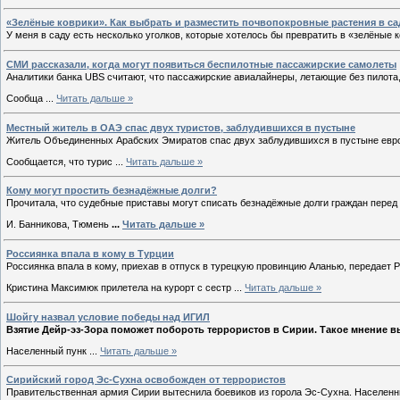
«Зелёные коврики». Как выбрать и разместить почвопокровные растения в са
У меня в саду есть несколько уголков, которые хотелось бы превратить в «зелёные 
СМИ рассказали, когда могут появиться беспилотные пассажирские самолеты
Аналитики банка UBS считают, что пассажирские авиалайнеры, летающие без пилота,
Сообща
...
Читать дальше »
Местный житель в ОАЭ спас двух туристов, заблудившихся в пустыне
Житель Объединенных Арабских Эмиратов спас двух заблудившихся в пустыне евро
Сообщается, что турис
...
Читать дальше »
Кому могут простить безнадёжные долги?
Прочитала, что судебные приставы могут списать безнадёжные долги граждан перед 
И. Банникова, Тюмень
...
Читать дальше »
Россиянка впала в кому в Турции
Россиянка впала в кому, приехав в отпуск в турецкую провинцию Аланью, передает 
Кристина Максимюк прилетела на курорт с сестр
...
Читать дальше »
Шойгу назвал условие победы над ИГИЛ
Взятие Дейр-эз-Зора поможет побороть террористов в Сирии. Такое мнение 
Населенный пунк
...
Читать дальше »
Сирийский город Эс-Сухна освобожден от террористов
Правительственная армия Сирии вытеснила боевиков из горола Эс-Сухна. Населенн