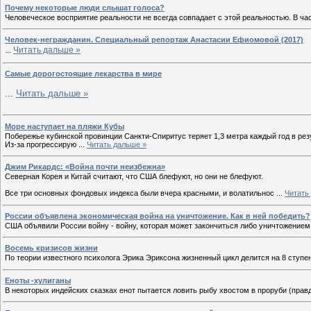
Почему некоторые люди слышат голоса?
Человеческое восприятие реальности не всегда совпадает с этой реальностью. В ча
Человек-негражданин. Специальный репортаж Анастасии Ефиомовой (2017)
...
Читать дальше »
Самые дорогостоящие лекарства в мире
...
Читать дальше »
Море наступает на пляжи Кубы
Побережье кубинской провинции Санкти-Спиритус теряет 1,3 метра каждый год в рез
Из-за прогрессирую
...
Читать дальше »
Джим Рикардс: «Война почти неизбежна»
Северная Корея и Китай считают, что США блефуют, но они не блефуют.
Все три основных фондовых индекса были вчера красными, и волатильнос
...
Читать
России объявлена экономическая война на уничтожение. Как в ней победить?
США объявили России войну - войну, которая может закончиться либо уничтожением 
Восемь кризисов жизни
По теории известного психолога Эрика Эриксона жизненный цикл делится на 8 ступе
Еноты -хулиганы
В некоторых индейских сказках енот пытается ловить рыбу хвостом в проруби (прав