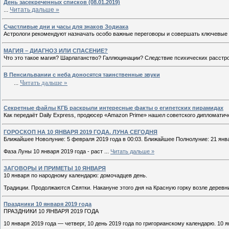
День засекреченных списков (08.01.2019)
...
Читать дальше »
Счастливые дни и часы для знаков Зодиака
Астрологи рекомендуют назначать особо важные переговоры и совершать ключевые с
МАГИЯ – ДИАГНОЗ ИЛИ СПАСЕНИЕ?
Что это такое магия? Шарлатанство? Галлюцинации? Следствие психических расстро
В Пенсильвании с неба доносятся таинственные звуки
...
Читать дальше »
Секретные файлы КГБ раскрыли интересные факты о египетских пирамидах
Как передаёт Daily Express, продюсер «Amazon Prime» нашел советского дипломатич
ГОРОСКОП НА 10 ЯНВАРЯ 2019 ГОДА. ЛУНА СЕГОДНЯ
Ближайшее Новолуние: 5 февраля 2019 года в 00:03. Ближайшее Полнолуние: 21 январ
Фаза Луны 10 января 2019 года - раст
...
Читать дальше »
ЗАГОВОРЫ И ПРИМЕТЫ 10 ЯНВАРЯ
10 января по народному календарю: домочадцев день.
Традиции. Продолжаются Святки. Накануне этого дня на Красную горку возле деревн
Праздники 10 января 2019 года
ПРАЗДНИКИ 10 ЯНВАРЯ 2019 ГОДА
10 января 2019 года — четверг, 10 день 2019 года по григорианскому календарю. 10 