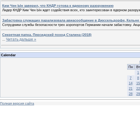
Ким Чен Ын заверил, что КНДР готова к ядерному разоружению
Лидер КНДР Ким Чен Ын ждет содействия всех, кто заинтересован в ядерном разоруж
Забастовка служащих парализовала авиасообщение в Дюссельдорфе, Кельне 
Сотрудники службы безопасности трех аэропортов Германии начали забастовку. Акц
Секретная папка. Персидский поход Сталина (2018)
...
Читать дальше »
Calendar
Пн
Вт
1
7
8
14
15
21
22
28
29
Полная версия сайта