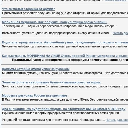
Что за третья отсрочка от армии?
Призывникам разрешат получать не одну, а две отсрочки от армии для продолжения
Мобильная медицина. Как получить консультацию врача онлайн?
Телемедицина — одно из перспективных направлений в медицинской сфере.
Возможность уточнить диагноз, подкорректировать схему лечения и пол
...
Читать да
Водитель, представьтесь. Автомобили узнают владельцев по лицам и отпечат
Человеческий фактор становится главной причиной чрезвычайных происшествий на 
Как разгладить МОРЩИНЫ НА ЛИЦЕ Очень простой Рецепт молодости и кра
Правильный уход и своевременные процедуры помогут женщине долгие
фильмы которые имели успех за рубежом
Многим приятно думать, что жемчужины советского кинематографа – это достояние и
Золотая фольга на горлышке бутылки шампанского. история.
Золотая фольга на горлышке бутылки шампанского красиво смотрится и создает пр
Морозы в регионах России все крепчают
В Якутии местами температура дошла уже до минус 50-ти. Экстренные службы пере
Два сценария: что будет происходить на вторичном рынке жилья в 2019 году
Единого мнения нет: эксперты придерживаются противоположных точек зрения.
Уходящий год стал неплохим для вторичного рынка. И если раньше
...
Читать дальше