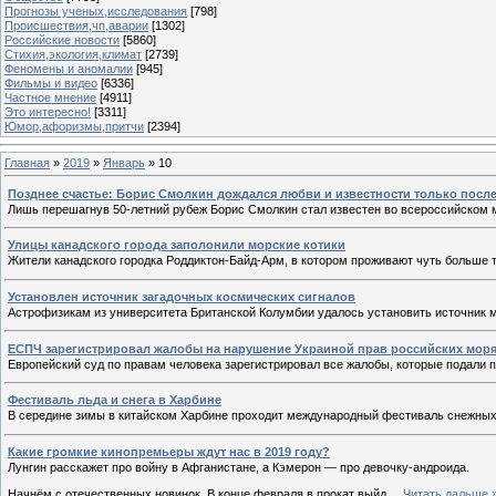
Прогнозы ученых,исследования
[798]
Происшествия,чп,аварии
[1302]
Российские новости
[5860]
Стихия,экология,климат
[2739]
Феномены и аномалии
[945]
Фильмы и видео
[6336]
Частное мнение
[4911]
Это интересно!
[3311]
Юмор,афоризмы,притчи
[2394]
Главная
»
2019
»
Январь
»
10
Позднее счастье: Борис Смолкин дождался любви и известности только после
Лишь перешагнув 50-летний рубеж Борис Смолкин стал известен во всероссийском 
Улицы канадского города заполонили морские котики
Жители канадского городка Роддиктон-Байд-Арм, в котором проживают чуть больше т
Установлен источник загадочных космических сигналов
Астрофизикам из университета Британской Колумбии удалось установить источник 
ЕСПЧ зарегистрировал жалобы на нарушение Украиной прав российских моря
Европейский суд по правам человека зарегистрировал все жалобы, которые подали 
Фестиваль льда и снега в Харбине
В середине зимы в китайском Харбине проходит международный фестиваль снежных 
Какие громкие кинопремьеры ждут нас в 2019 году?
Лунгин расскажет про войну в Афганистане, а Кэмерон — про девочку-андроида.
Начнём с отечественных новинок. В конце февраля в прокат выйд
...
Читать дальше 