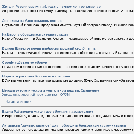
Жители России смогут наблюдать полное лунное затмение
Астрономическое событие смогут наблюдать в нескольких регионах России. 21 янва
До полета на Марс осталось пять лет
Неугомонный Илон Маск продолжает двигать научный прогресс вперед. Инженер пока
На Европу обрушилась снежная стихия
На юге Германии — в баварских Альпах — лавина высотой пять метров завалила дер
Вулкан Шивелуч вновь выбросил мощный столб пепла
На камчатском вулкане Шивелуч зафиксирован выброс пепла на высоту 5 километр
Google работает со сбоями
По данным сервиса Downdetector.com, отслеживающего работу наиболее популярных 
Морозы в регионах России все крепчают
В Якутии местами температура дошла уже до минус 50-ти. Экстренные службы пере
Методы энергетической и ментальной защиты. Сравнение
Управление энергией пространства ФОРУМ
...
Читать дальше »
Вадим Рабинович: украинцев обрекают на замерзание
В Верховной Раде заявили, что власти страны окончательно продались МВФ и тепер
Активисты "желтых жилетов" хотят обрушить банковскую систему страны
Лидеры протестного движения Франции призывают своих сторонников к массовому сн