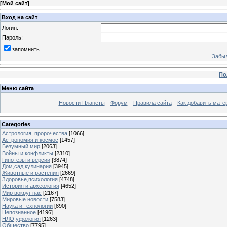
[
Мой сайт
]
Вход на сайт
Логин:
Пароль:
запомнить
Забыл
По
Меню сайта
Новости Планеты
Форум
Правила сайта
Как добавить мате
Categories
Астрология, пророчества
[1066]
Астрономия и космос
[1457]
Безумный мир
[2063]
Войны и конфликты
[2310]
Гипотезы и версии
[3874]
Дом,сад,кулинария
[3945]
Животные и растения
[2669]
Здоровье,психология
[4748]
История и археология
[4652]
Мир вокруг нас
[2167]
Мировые новости
[7583]
Наука и технологии
[890]
Непознанное
[4196]
НЛО,уфология
[1263]
Общество
[7795]