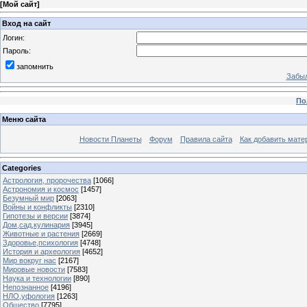
[
Мой сайт
]
Вход на сайт
Логин:
Пароль:
запомнить
Забыл
По
Меню сайта
Новости Планеты
Форум
Правила сайта
Как добавить мате
Categories
Астрология, пророчества
[1066]
Астрономия и космос
[1457]
Безумный мир
[2063]
Войны и конфликты
[2310]
Гипотезы и версии
[3874]
Дом,сад,кулинария
[3945]
Животные и растения
[2669]
Здоровье,психология
[4748]
История и археология
[4652]
Мир вокруг нас
[2167]
Мировые новости
[7583]
Наука и технологии
[890]
Непознанное
[4196]
НЛО,уфология
[1263]
Общество
[7795]