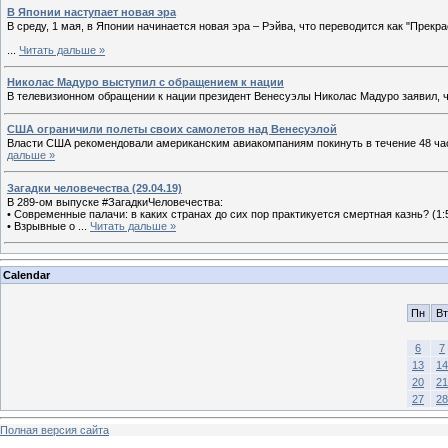
В Японии наступает новая эра
В среду, 1 мая, в Японии начинается новая эра – Рэйва, что переводится как "Прекр
...
Читать дальше »
Николас Мадуро выступил с обращением к нации
В телевизионном обращении к нации президент Венесуэлы Николас Мадуро заявил, ч
США ограничили полеты своих самолетов над Венесуэлой
Власти США рекомендовали американским авиакомпаниям покинуть в течение 48 ч
дальше »
Загадки человечества (29.04.19)
В 289-ом выпуске #ЗагадкиЧеловечества:
• Современные палачи: в каких странах до сих пор практикуется смертная казнь? (1:
• Взрывные о
...
Читать дальше »
Calendar
Пн
Вт
6
7
13
14
20
21
27
28
Полная версия сайта