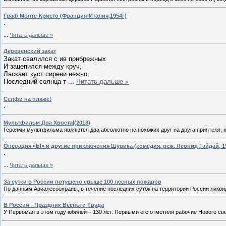
Граф Монте-Кристо (Франция-Италия,1954г)
.
...
Читать дальше »
Деревенский закат
Закат свалился с ив прибрежных
И зацепился между круч,
Ласкает куст сирени нежно
Последний солнца т
...
Читать дальше »
Селфи на пляже!
.
Мультфильм Два Хвоста|(2018)
Героями мультфильма являются два абсолютно не похожих друг на друга приятеля, к
Операция «Ы» и другие приключения Шурика (комедия, реж. Леонид Гайдай, 19
.
...
Читать дальше »
За сутки в России потушено свыше 100 лесных пожаров
По данным Авиалесоохраны, в течение последних суток на территории России ликви
В России - Праздник Весны и Труда
У Первомая в этом году юбилей – 130 лет. Первыми его отметили рабочие Нового св