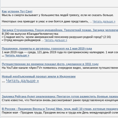
Как устроен Тот Свет
Мысль о смерти вызывает у большинства людей тревогу, если не сказать больше.
Некоторых она приводит в ужас и они боятся даже представить,
...
Читать дальше »
Загадки Стоунхенджа. Город-муравейник. Трехлетний пожар. Загадки человечест
В 290-ом выпуске #ЗагадкиЧеловечества:
• Сладкая месть: зачем американский пенсионер разрушил родной город? (2:16)
• Отряд женщин-рейнджеров
...
Читать дальше »
Праздники, приметы и заговоры, гороскоп на 1 мая 2019 года
1 мая 2019 года — среда, 121 день 2019 года по григорианскому календарю. 1 мая со
...
Читать дальше »
Путешественник во времени показал фото, сделанное в 3311 году
На YouTube-канале «ApexTV» появилось очередное видео, записанное путешественн
Новый необъяснимый провал земли в Индонезии
...
Читать дальше »
Задумка Рейгана будет реализована: Пентагон готов разместить боевые лазер
Стало известно, что Пентагон вновь рассматривает ранее представленную концепцию
В России - Праздник Весны и Труда! Мир, труд, май! 10 стран, которые праздн
Первое мая - Праздник труда, Праздник весны и труда или День международной соли