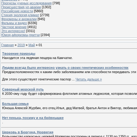
Прогнозы ученых,исследования
[798]
Происшествия,чп,аварии
[1302]
Российские новости
[5860]
Стихия,экология,климат
[2739]
Феномены и аномалии
[945]
Фильмы и видео
[6336]
Частное мнение
[4911]
Это интересно!
[3311]
Юмор,афоризмы,притчи
[2394]
Главная
»
2019
»
Май
»
01
Творение природы
Находится эта ледяная пещера на Камчатке.
Людям всегда было интересно узнать о своих генетических особенностях
Предрасположенностях к каким-либо заболеваниям или способности передавать эти 
Для этого существуют генетические паспор
...
Читать дальше »
Северный морской путь
К 2030-ому году будет сформирована флотилия атомных ледоколов, которая позвол
Большая семья
Юноша Алексей Журбин, его отец Илья, дед Матвей, братья Антон и Виктор, любима
Нет пенька, посижу и на брёвнышке
.
Церковь в Боргунд, Норвегия
Большинство каркасных церквей Норвегии построены в период с 1130 по 1350 гг., к