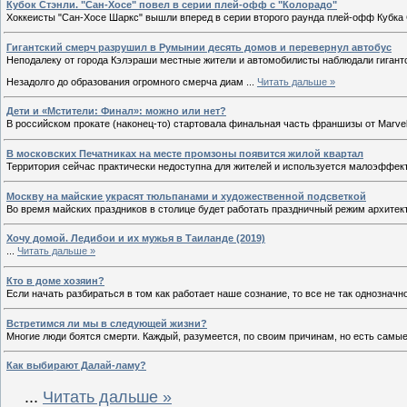
Кубок Стэнли. "Сан-Хосе" повел в серии плей-офф с "Колорадо"
Хоккеисты "Сан-Хосе Шаркс" вышли вперед в серии второго раунда плей-офф Кубка 
Гигантский смерч разрушил в Румынии десять домов и перевернул автобус
Неподалеку от города Кэлэраши местные жители и автомобилисты наблюдали гигантс
Незадолго до образования огромного смерча диам
...
Читать дальше »
Дети и «Мстители: Финал»: можно или нет?
В российском прокате (наконец-то) стартовала финальная часть франшизы от Marve
В московских Печатниках на месте промзоны появится жилой квартал
Территория сейчас практически недоступна для жителей и используется малоэффекти
Москву на майские украсят тюльпанами и художественной подсветкой
Во время майских праздников в столице будет работать праздничный режим архитек
Хочу домой. Ледибои и их мужья в Таиланде (2019)
...
Читать дальше »
Кто в доме хозяин?
Если начать разбираться в том как работает наше сознание, то все не так однозначн
Встретимся ли мы в следующей жизни?
Многие люди боятся смерти. Каждый, разумеется, по своим причинам, но есть самы
Как выбирают Далай-ламу?
...
Читать дальше »