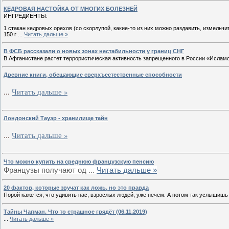
КEДPOBAЯ HACTOЙКА ОТ MHOГИХ БOЛEЗHEЙ
ИНГРЕДИЕНТЫ:
1 стакан кедровых орехов (со скорлупой, какие-то из них можно раздавить, измельчи
150 г
...
Читать дальше »
В ФСБ рассказали о новых зонах нестабильности у границ СНГ
В Афганистане растет террористическая активность запрещенного в России «Исламс
Древние книги, обещающие сверхъестественные способности
...
Читать дальше »
Лондонский Тауэр - хранилище тайн
...
Читать дальше »
Что можно купить на среднюю французскую пенсию
Французы получают од
...
Читать дальше »
20 фактов, которые звучат как ложь, но это правда
Порой кажется, что удивить нас, взрослых людей, уже нечем. А потом так услышишь 
Тайны Чапман. Что то страшное грядёт (06.11.2019)
...
Читать дальше »