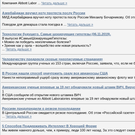
Компания Abbott Labor
...
Читать дальше »
Азербайджан вручил ноту протеста послу России
МИД Азербайджана вручил ноту протеста послу России Михаилу Бочарникову. Об э
Поводом для демарша стала поездка в
...
Читать дальше »
Технологии будущего. Самые шокирующие гипотезы (06.11.2019).
В выпуске #СамыеШокирующиеГипотезы:
• Можно ли победить неизлечимые болезни?
• Зрение как у орла – волшебство или новая реальность?
...
Читать дальше »
Человечеству предрекли скорые «неописуемые страдания»
Международная группа ученых из 153 стран, включая Россию, заявила, что, если не
В России нашли способ уничтожить сразу все авианосцы США
Нанести непоправимый ущерб сразу всему американскому авианосному флоту мог б
Американские ученые впервые за 19 лет обнаружили новый штамм ВИЧ. Вирус
1
В США сообщили об открытии нового штамма ВИЧ
Американские ученые из Abbott Laboratories впервые за 19 лет обнаружили новый 
Россиян предупредили о резком похолодании
В Центральной России ожидается резкое похолодание. Об этом «Российской газет
...
Читать дальше »
5 Способов Поддерживать Интеллект В Хорошей Форме
Мы живем намного дольше, чем, к примеру, люди 100 лет назад. За это следует ска