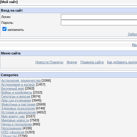
[
Мой сайт
]
Вход на сайт
Логин:
Пароль:
запомнить
Забыл
По
Меню сайта
Новости Планеты
Форум
Правила сайта
Как добавить мате
Categories
Астрология, пророчества
[1066]
Астрономия и космос
[1457]
Безумный мир
[2063]
Войны и конфликты
[2310]
Гипотезы и версии
[3874]
Дом,сад,кулинария
[3945]
Животные и растения
[2669]
Здоровье,психология
[4748]
История и археология
[4652]
Мир вокруг нас
[2167]
Мировые новости
[7583]
Наука и технологии
[890]
Непознанное
[4196]
НЛО,уфология
[1263]
Общество
[7795]