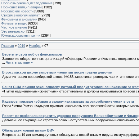
Прогнозы ученых,исследования
[798]
Происшествия,чп,аварии
[1302]
Российские новости
[5860]
Стихия,экология,климат
[2739]
Феномены и аномалии
[945]
Фильмы и видео
[6336]
Частное мнение
[4911]
Это интересно!
[3311]
Юмор,афоризмы,притчи
[2394]
Главная
»
2019
»
Ноябрь
»
07
Берегите свой лоб от фейспалмов
Заявление общественных организаций «Офицеры России» и «Комитета солдатских ма
...
Читать дальше »
В российской школе запретили чаепития после травли девочки
Администрация новосибирской школы №183 запретила проводить чаепития после инц
Сенат США принял законопроект, который вводит уголовное наказание за же
«Пытки над невинными животными отвратительны и должны наказываться по всей стро
Кадыров призвал «убивая и сажая» наказывать за оскорбление чести в сети
Глава Чечни Рамзан Кадыров призвал наказывать пользователей сети, которые могл
Россия потребовала сократить ядерное вооружение Великобритании и Франц
Дальнейшее сокращение стратегических наступательных вооружений невозможно без
Обнаружен новый штамм ВИЧ
Впервые за 19 лет команда ученых обнаружила новый штамм вируса иммунодефицит