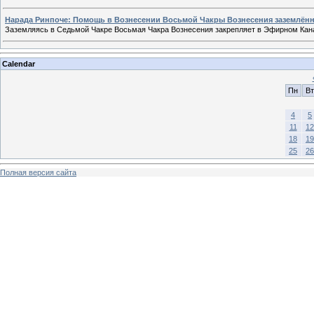
Нарада Ринпоче: Помощь в Вознесении Восьмой Чакры Вознесения заземлён
Заземляясь в Седьмой Чакре Восьмая Чакра Вознесения закрепляет в Эфирном Кан
Calendar
Пн
Вт
4
5
11
12
18
19
25
26
Полная версия сайта