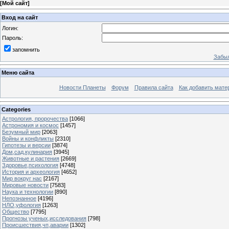
[
Мой сайт
]
Вход на сайт
Логин:
Пароль:
запомнить
Забыл
Меню сайта
Новости Планеты
Форум
Правила сайта
Как добавить мате
Categories
Астрология, пророчества
[1066]
Астрономия и космос
[1457]
Безумный мир
[2063]
Войны и конфликты
[2310]
Гипотезы и версии
[3874]
Дом,сад,кулинария
[3945]
Животные и растения
[2669]
Здоровье,психология
[4748]
История и археология
[4652]
Мир вокруг нас
[2167]
Мировые новости
[7583]
Наука и технологии
[890]
Непознанное
[4196]
НЛО,уфология
[1263]
Общество
[7795]
Прогнозы ученых,исследования
[798]
Происшествия,чп,аварии
[1302]