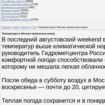
Российские новости
[5860]
Стихия,экология,климат
[2739]
Феномены и аномалии
[945]
Фильмы и видео
[6336]
Частное мнение
[4911]
Это интересно!
[3311]
Юмор,афоризмы,притчи
[2394]
Главная
»
2019
»
Август
»
25
» Температура в Москве превысила норму
Температура в Москве превысила норму
В последний августовский weekend в
температур выше климатической но
руководитель Гидрометцентра Росси
комфортной погоде способствовали о
которому не мешала легкая облачно
После обеда в субботу воздух в Моск
воскресенье — почти до 20, цитиру
Теплая погода сохранится и в понед