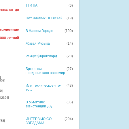
TTRTIA
(6)
копался до
Нет никаких HOBBYей
(19)
ехимические
В Нашем Городе
(190)
000-летний
Живая Музыка
(14)
Рекбус۞Кроксворд
(20)
Брюнетки
(27)
предпочитают кашемир
]
652]
Или техническое что-
(43)
то...
0]
[2394]
В объятиях
(36)
экзистенции ﮡﮡ
ИНТЕРВЬЮ СО
(204)
758]
ЗВЁЗДАМИ