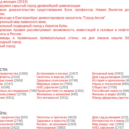
д женщин (2019)
аружен скрытый город древнейшей цивилизации
чное доказательство существования Бога: профессор Нажип Валитов до
ины
въезде в Екатеринбург демонтировали указатель "Город бесов"
рянный мир каменного века.
альный подводный город у берегов Кубы
довская Аравия рассматривает возможность инвестиций в газовые и нефт
кты в России
амиды и правильные прямоугольные стены: на дне океана нашли 50
водный город
ный город
СТИ:
 пророчества
[1066]
Астрономия и космос
[1457]
Безумный мир
[2063]
фликты
[2310]
Гипотезы и версии
[3874]
Дом,сад,кулинария
[3945
растения
[2669]
Здоровье,психология
[4748]
История и археология
[4
нас
[2167]
Мировые новости
[7583]
Наука и технологии
[890]
е
[4196]
НЛО,уфология
[1263]
Общество
[7795]
еных,исследования
[798]
Происшествия,чп,аварии
[1302]
Российские новости
[586
огия,климат
[2739]
Феномены и аномалии
[945]
Фильмы и видео
[6336]
ние
[4911]
Это интересно!
[3311]
Юмор,афоризмы,притчи
ЙТА:
и пророчества
[825]
Гипотезы и прогнозы
[4629]
Дом,сад,кулинария
[223]
растения
[2796]
Здоровье и красота
[5708]
Интересности и юмор
[3
рхеология
[4696]
Космос, астрономия
[2263]
Мир вокруг нас
[1982]
нологии
[2422]
Непознанное
[3983]
НЛО,уфология
[1747]