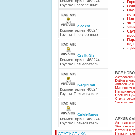
Комментариев: 468244
Горо
Группа: Проверенные
Обн
Нау
ист
При 
зате
clockot
Уник
Комментариев: 468244
Сау
Группа: Проверенные
прое
Пир
под
Лун
OrvilleDix
Комментариев: 468244
Группа: Пользователи
ВСЕ НОВО
Астрология,
Войны и кон
Животные и 
ixeqiimodi
Мир вокруг 
Комментариев: 468244
Непознанно
Группа: Пользователи
Прогнозы уч
Стихия,экол
Частное мне
CalvinBaws
АРХИВ СА
Комментариев: 468244
Астрология 
Группа: Пользователи
Животные и 
История и а
СТАТИСТИКА
Наука и тех