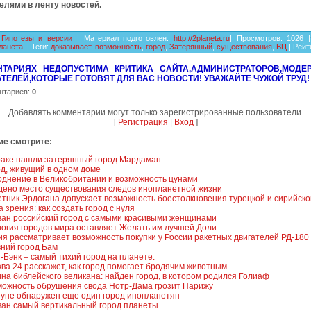
елями в ленту новостей.
:
Гипотезы и версии
|
Материал подготовлен
:
http://2planeta.ru
|
Просмотров
: 1026 |
ланета
| |
Теги
:
доказывает
,
возможность
,
город
,
Затерянный
,
существования
,
ВЦ
|
Рейт
НТАРИЯХ НЕДОПУСТИМА КРИТИКА САЙТА,АДМИНИСТРАТОРОВ,МОДЕР
ТЕЛЕЙ,КОТОРЫЕ ГОТОВЯТ ДЛЯ ВАС НОВОСТИ! УВАЖАЙТЕ ЧУЖОЙ ТРУД!
нтариев
:
0
Добавлять комментарии могут только зарегистрированные пользователи.
[
Регистрация
|
Вход
]
ме смотрите:
раке нашли затерянный город Мардаман
д, живущий в одном доме
днение в Великобритании и возможность цунами
дено место существования следов инопланетной жизни
тник Эрдогана допускает возможность боестолкновения турецкой и сирийск
а зрения: как создать город с нуля
ан российский город с самыми красивыми женщинами
огия городов мира оставляет Желать им лучшей Доли...
я рассматривает возможность покупки у России ракетных двигателей РД-180
ний город Бам
-Бэнк – самый тихий город на планете.
ва 24 расскажет, как город помогает бродячим животным
на библейского великана: найден город, в котором родился Голиаф
можность обрушения свода Нотр-Дама грозит Парижу
уне обнаружен еще один город инопланетян
ван самый вертикальный город планеты