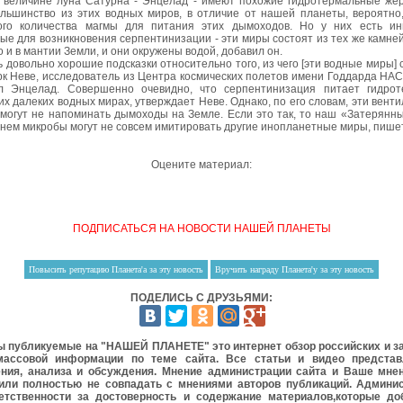
 величине луна Сатурна - Энцелад - имеют похожие гидротермальные жер
ольшинство из этих водных миров, в отличие от нашей планеты, вероятно
ого количества магмы для питания этих дымоходов. Но у них есть ин
ые для возникновения серпентинизации - эти миры состоят из тех же камней
о и в мантии Земли, и они окружены водой, добавил он.
ь довольно хорошие подсказки относительно того, из чего [эти водные миры] 
рк Неве, исследователь из Центра космических полетов имени Годдарда НАС
л Энцелад. Совершенно очевидно, что серпентинизация питает гидро
их далеких водных мирах, утверждает Неве. Однако, по его словам, эти вен
 могут не напоминать дымоходы на Земле. Если это так, то наш «Затерянны
 нем микробы могут не совсем имитировать другие инопланетные миры, пише
Оцените материал:
ПОДПИСАТЬСЯ НА НОВОСТИ НАШЕЙ ПЛАНЕТЫ
ПОДЕЛИСЬ С ДРУЗЬЯМИ:
 публикуемые на "НАШЕЙ ПЛАНЕТЕ" это интернет обзор российских и 
массовой информации по теме сайта. Все статьи и видео предста
ния, анализа и обсуждения. Мнение администрации сайта и Ваше мне
или полностью не совпадать с мнениями авторов публикаций. Админи
етственности за достоверность и содержание материалов,которые до