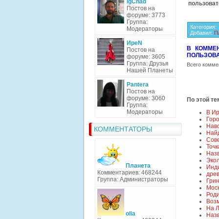
IgChad
пользоват
Постов на
форуме: 3773
Группа:
Категория
Модераторы
Добавил
:
П
ИреN
В КОММЕ
Постов на
ПОЛЬЗОВА
форуме: 3605
Группа: Друзья
Всего комме
Нашей Планеты
Pantera
Постов на
форуме: 3060
По этой те
Группа:
Модераторы
В И
Горо
Наво
КОММЕНТАТОРЫ
Най
Сове
Точк
Назв
Экол
Планета
Инди
Комментариев: 468244
древ
Группа: Администраторы
Грин
Моск
Роди
Воз
На Л
olia
Наз