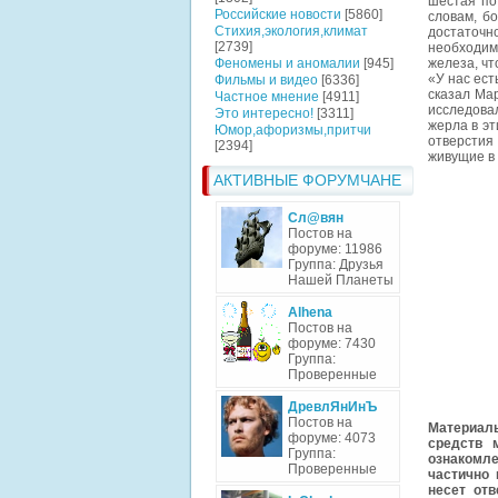
шестая по
Российские новости
[5860]
словам, б
Стихия,экология,климат
достаточн
[2739]
необходим
Феномены и аномалии
[945]
железа, чт
«У нас ест
Фильмы и видео
[6336]
сказал Ма
Частное мнение
[4911]
исследова
Это интересно!
[3311]
жерла в эт
Юмор,афоризмы,притчи
отверстия
[2394]
живущие в
АКТИВНЫЕ ФОРУМЧАНЕ
Сл@вян
Постов на
форуме: 11986
Группа: Друзья
Нашей Планеты
Alhena
Постов на
форуме: 7430
Группа:
Проверенные
ДревлЯнИнЪ
Постов на
Материалы
форуме: 4073
средств 
Группа:
ознакомле
Проверенные
частично 
несет отв