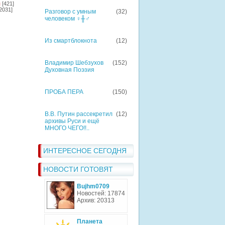
я
[421]
2031]
Разговор с умным
(32)
человеком ♀╫♂
Из смартблокнота
(12)
Владимир Шебзухов
(152)
Духовная Поэзия
ПРОБА ПЕРА
(150)
В.В. Путин рассекретил
(12)
архивы Руси и ещё
МНОГО ЧЕГО!!..
ИНТЕРЕСНОЕ СЕГОДНЯ
НОВОСТИ ГОТОВЯТ
Bujhm0709
Новостей: 17874
Архив: 20313
Планета