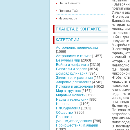
изрыгают г
Наша Планета
«Затерянн
подпитыва
Планета Тайн
Уильям Бр
Что это за
Из жизни. ру
Данный пр
которая с
ПЛАНЕТА В КОНТАКТЕ
молекулам
газ являе
найти для
КАТЕГОРИИ
получаете 
Микробы «
Астрология, пророчества
В сентябр
[1066]
город», ко
Астрономия и космос
[1457]
- самый я
Безумный мир
[2063]
который, 
Войны и конфликты
[2310]
мегаполис»
Гипотезы и версии
[3874]
где проис
Дом,сад,кулинария
[3945]
микробной 
Чтобы отв
Животные и растения
[2669]
жидкости 
Здоровье,психология
[4748]
надеются 
История и археология
[4652]
ключевыми
Мир вокруг нас
[2167]
вида, кот
Мировые новости
[7583]
исследова
Наука и технологии
[890]
они всегда
Непознанное
[4196]
Дымоходы 
НЛО,уфология
[1263]
По словам
Общество
[7795]
астробиол
Прогнозы
для жизни»
ученых,исследования
[798]
могут соде
Происшествия,чп,аварии
В последу
[1302]