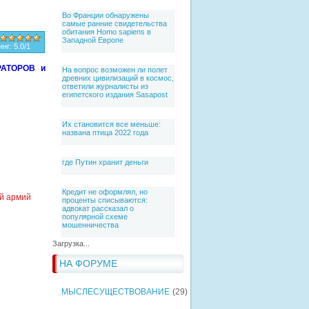
Во Франции обнаружены
самые ранние свидетельства
обитания Homo sapiens в
Западной Европе
инг
:
5.0
/
1
АТОРОВ и
На вопрос возможен ли полет
древних цивилизаций в космос,
ответили журналисты из
египетского издания Sasapost
Их становится все меньше:
названа птица 2022 года
где Путин хранит деньги
Кредит не оформлял, но
ой армий
проценты списываются:
адвокат рассказал о
популярной схеме
мошенничества
Загрузка...
НА ФОРУМЕ
МЫСЛЕСУЩЕСТВОВАНИЕ
(29)