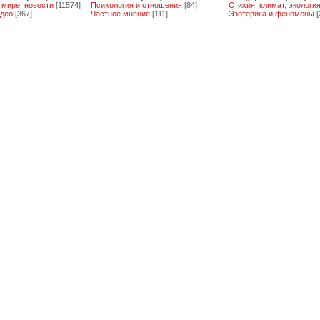
 мире, новости
[11574]
Психология и отношения
[84]
Стихия, климат, экологи
део
[367]
Частное мнения
[111]
Эзотерика и феномены
[