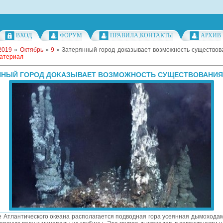
ВХОД
ФОРУМ
ПРАВИЛА,КОНТАКТЫ
АРХИВ
2019
»
Октябрь
»
9
» Затерянный город доказывает возможность существов
материал
ННЫЙ ГОРОД ДОКАЗЫВАЕТ ВОЗМОЖНОСТЬ СУЩЕСТВОВАНИЯ
е Атлантического океана располагается подводная гора усеянная дымоходам