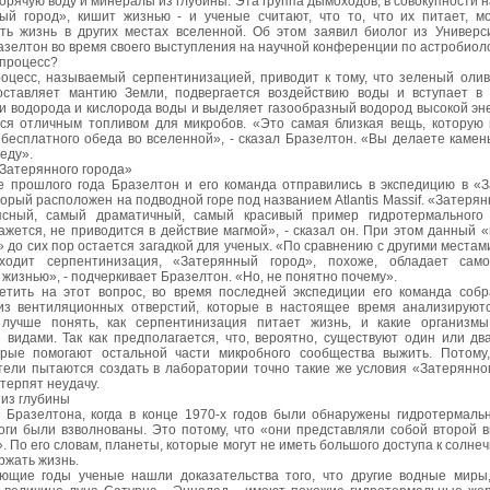
орячую воду и минералы из глубины. Эта группа дымоходов, в совокупности
ый город», кишит жизнью - и ученые считают, что то, что их питает, м
ть жизнь в других местах вселенной. Об этом заявил биолог из Универ
азелтон во время своего выступления на научной конференции по астробиоло
 процесс?
оцесс, называемый серпентинизацией, приводит к тому, что зеленый оливи
оставляет мантию Земли, подвергается воздействию воды и вступает в
и водорода и кислорода воды и выделяет газообразный водород высокой эне
тся отличным топливом для микробов. «Это самая близкая вещь, которую
 бесплатного обеда во вселенной», - сказал Бразелтон. «Вы делаете камен
еду».
Затерянного города»
е прошлого года Бразелтон и его команда отправились в экспедицию в «
торый расположен на подводной горе под названием Atlantis Massif. «Затеря
сный, самый драматичный, самый красивый пример гидротермального 
кажется, не приводится в действие магмой», - сказал он. При этом данный 
 до сих пор остается загадкой для ученых. «По сравнению с другими местам
ходит серпентинизация, «Затерянный город», похоже, обладает само
жизнью», - подчеркивает Бразелтон. «Но, не понятно почему».
етить на этот вопрос, во время последней экспедиции его команда соб
из вентиляционных отверстий, которые в настоящее время анализируют
лучше понять, как серпентинизация питает жизнь, и какие организм
 видами. Так как предполагается, что, вероятно, существуют один или дв
орые помогают остальной части микробного сообщества выжить. Потому,
тели пытаются создать в лаборатории точно такие же условия «Затерянног
 терпят неудачу.
из глубины
 Бразелтона, когда в конце 1970-х годов были обнаружены гидротермаль
оги были взволнованы. Это потому, что «они представляли собой второй в
. По его словам, планеты, которые могут не иметь большого доступа к солнеч
ржать жизнь.
ющие годы ученые нашли доказательства того, что другие водные миры,