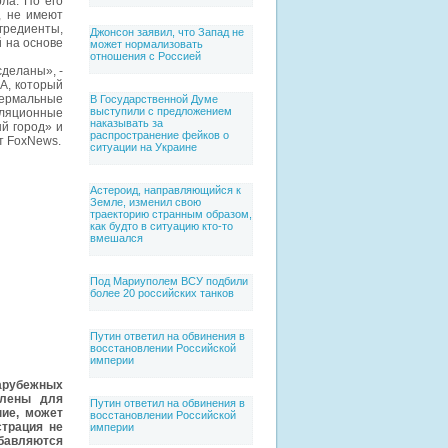
ла. По его
, не имеют
гредиенты,
Джонсон заявил, что Запад не
 на основе
может нормализовать
отношения с Россией
сделаны», -
А, который
термальные
В Государственной Думе
выступили с предложением
тиляционные
наказывать за
й город» и
распространение фейков о
т FoxNews.
ситуации на Украине
Астероид, направляющийся к
Земле, изменил свою
траекторию странным образом,
как будто в ситуацию кто-то
вмешался
Под Мариуполем ВСУ подбили
более 20 российских танков
Путин ответил на обвинения в
восстановлении Российской
империи
зарубежных
влены для
Путин ответил на обвинения в
ние, может
восстановлении Российской
страция не
империи
бавляются