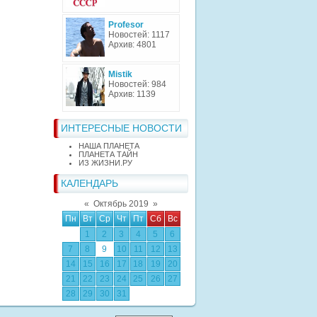
Profesor
Новостей: 1117
Архив: 4801
Mistik
Новостей: 984
Архив: 1139
ИНТЕРЕСНЫЕ НОВОСТИ
НАША ПЛАНЕТА
ПЛАНЕТА ТАЙН
ИЗ ЖИЗНИ.РУ
КАЛЕНДАРЬ
«
Октябрь 2019
»
Пн
Вт
Ср
Чт
Пт
Сб
Вс
1
2
3
4
5
6
7
8
9
10
11
12
13
14
15
16
17
18
19
20
21
22
23
24
25
26
27
28
29
30
31