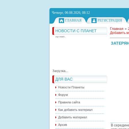
Четверг, 06.08.2026, 08:12
ГЛАВНАЯ
РЕГИСТРАЦИЯ
Главная
»
НОВОСТИ С ПЛАНЕТ
RSS feed has not correct
Добавить 
syntax.
RSS feed has not correct
syntax.
RSS feed has not correct
syntax.
ЗАТЕРЯ
Загрузка...
ДЛЯ ВАС
Новости Планеты
Форум
Правила сайта
Как добавить материал
Добавить материал
Архив
В середин