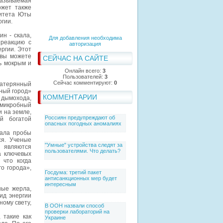
 называемая
ожет также
ситета Юты
гии.
н - скала,
Для добавления необходима
 реакцию с
авторизация
ргии. Этот
 вы можете
СЕЙЧАС НА САЙТЕ
ь мокрым и
Онлайн всего:
3
Пользователей:
3
Сейчас комментируют:
0
Затерянный
нный город»
КОММЕНТАРИИ
дымохода,
«микробный
и на земле,
Россиян предупреждают об
й богатой
опасных погодных аномалиях
рала пробы
ся. Ученые
"Умные" устройства следят за
ы являются
пользователями. Что делать?
а ключевых
 что когда
о города»,
Госдума: третий пакет
антисанкционных мер будет
интересным
ные жерла,
ид энергии
ному свету,
В ООН назвали способ
проверки лабораторий на
 такие как
Украине