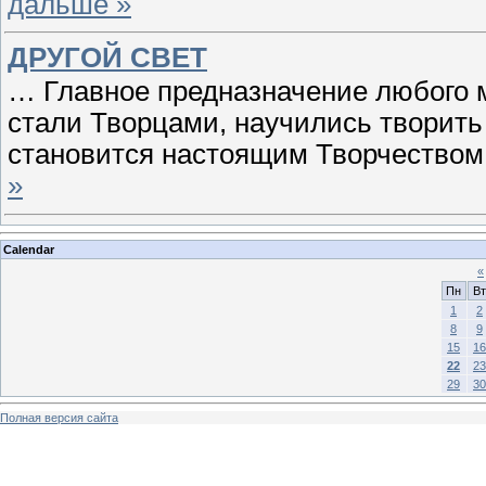
дальше »
ДРУГОЙ СВЕТ
… Главное предназначение любого 
стали Творцами, научились творить 
становится настоящим Творчеством 
»
Calendar
«
Пн
Вт
1
2
8
9
15
16
22
23
29
30
Полная версия сайта