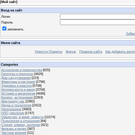
[
Мой сайт
]
Вход на сайт
Логин:
Пароль:
запомнить
Забыл
Меню сайта
Новости Планеты
Форум
Правила сайта
Как добавить мате
Categories
Астрология и пророчества
[825]
Гипотезы и прогнозы
[4629]
Дом,сад,кулинария
[223]
Животные и растения
[2796]
Здоровье и красота
[5708]
Интересности и юмор
[3758]
История и археология
[4696]
Космос, астрономия
[2263]
Мир вокруг нас
[1982]
Наука и технологии
[2422]
Непознанное
[3983]
НЛО,уфология
[1747]
Общество, в мире, новости
[11574]
Психология и отношения
[84]
Стихия, климат, экология
[421]
Фильмы и видео
[367]
Частное мнения
[111]