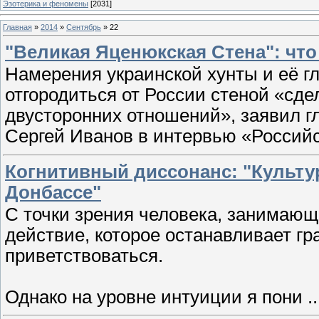
Эзотерика и феномены
[2031]
Главная
»
2014
»
Сентябрь
»
22
"Великая Яценюкская Стена": что
Намерения украинской хунты и её г
отгородиться от России стеной «сд
двусторонних отношений», заявил г
Сергей Иванов в интервью «Российс
Когнитивный диссонанс: "Культу
Донбассе"
С точки зрения человека, занимающ
действие, которое останавливает г
приветствоваться.
Однако на уровне интуиции я пони
.