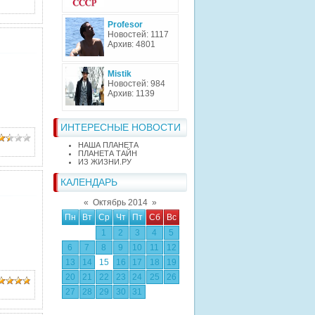
Profesor
Новостей: 1117
Архив: 4801
Mistik
Новостей: 984
Архив: 1139
ИНТЕРЕСНЫЕ НОВОСТИ
НАША ПЛАНЕТА
ПЛАНЕТА ТАЙН
ИЗ ЖИЗНИ.РУ
КАЛЕНДАРЬ
«
Октябрь 2014
»
Пн
Вт
Ср
Чт
Пт
Сб
Вс
1
2
3
4
5
6
7
8
9
10
11
12
13
14
15
16
17
18
19
20
21
22
23
24
25
26
27
28
29
30
31