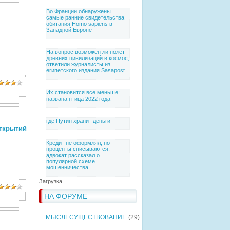
Во Франции обнаружены
самые ранние свидетельства
обитания Homo sapiens в
Западной Европе
На вопрос возможен ли полет
древних цивилизаций в космос,
ответили журналисты из
египетского издания Sasapost
Их становится все меньше:
названа птица 2022 года
где Путин хранит деньги
ткрытий
Кредит не оформлял, но
проценты списываются:
адвокат рассказал о
популярной схеме
мошенничества
Загрузка...
НА ФОРУМЕ
МЫСЛЕСУЩЕСТВОВАНИЕ
(29)