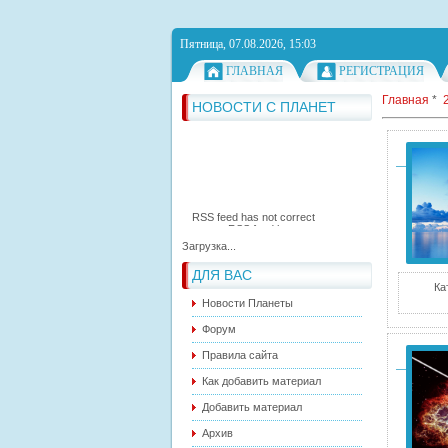
Пятница, 07.08.2026, 15:03
ГЛАВНАЯ
РЕГИСТРАЦИЯ
RSS feed has not correct
Главная
*
syntax.
RSS feed has not correct
НОВОСТИ С ПЛАНЕТ
syntax.
RSS feed has not correct
syntax.
Загрузка...
ДЛЯ ВАС
Ка
Новости Планеты
Форум
Правила сайта
Как добавить материал
Добавить материал
Архив