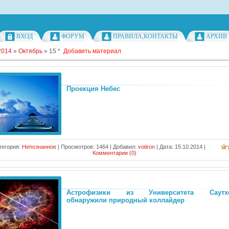
ВХОД
ФОРУМ
ПРАВИЛА,КОНТАКТЫ
АРХИВ
2014
»
Октябрь
»
15
*
Добавить материал
Проекция Небес
тегория:
Непознанное
|
Просмотров:
1464
|
Добавил:
votiron
|
Дата:
15.10.2014
|
Комментарии (0)
Астрофизики из Университета Саутхе
обнаружили природный коллайдер