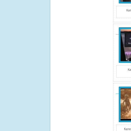
Ка
Ка
Кате