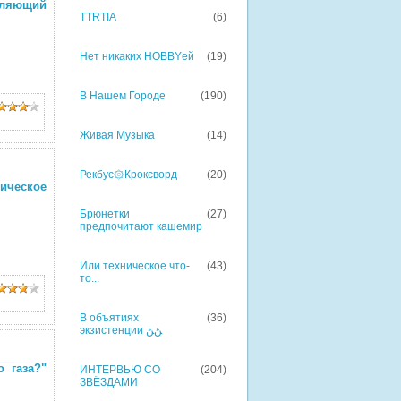
оляющий
TTRTIA
(6)
Нет никаких HOBBYей
(19)
В Нашем Городе
(190)
Живая Музыка
(14)
Рекбус۞Кроксворд
(20)
ическое
Брюнетки
(27)
предпочитают кашемир
Или техническое что-
(43)
то...
В объятиях
(36)
экзистенции ﮡﮡ
о газа?"
ИНТЕРВЬЮ СО
(204)
ЗВЁЗДАМИ