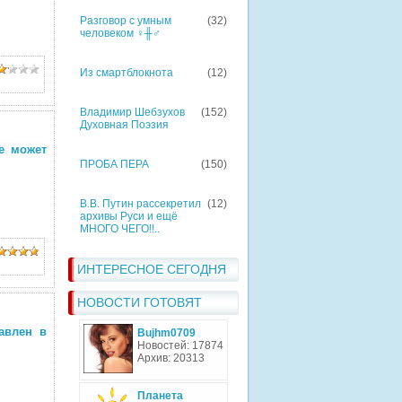
Разговор с умным
(32)
человеком ♀╫♂
Из смартблокнота
(12)
Владимир Шебзухов
(152)
Духовная Поэзия
се может
ПРОБА ПЕРА
(150)
В.В. Путин рассекретил
(12)
архивы Руси и ещё
МНОГО ЧЕГО!!..
ИНТЕРЕСНОЕ СЕГОДНЯ
НОВОСТИ ГОТОВЯТ
авлен в
Bujhm0709
Новостей: 17874
Архив: 20313
Планета