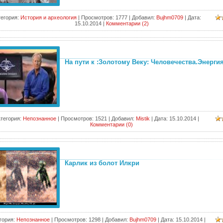
тегория:
История и археология
|
Просмотров:
1777
|
Добавил:
Bujhm0709
|
Дата:
15.10.2014
|
Комментарии (2)
На пути к :Золотому Веку: Человечества.Энерги
тегория:
Непознанное
|
Просмотров:
1521
|
Добавил:
Mistik
|
Дата:
15.10.2014
|
Комментарии (0)
Карлик из болот Илкри
гория:
Непознанное
|
Просмотров:
1298
|
Добавил:
Bujhm0709
|
Дата:
15.10.2014
|