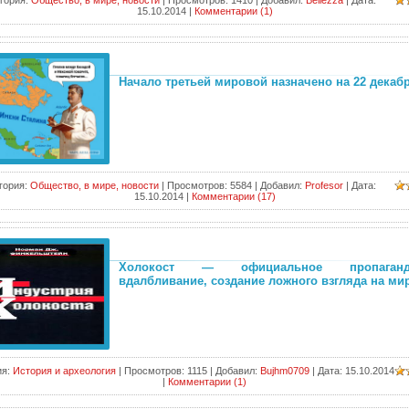
гория:
Общество, в мире, новости
|
Просмотров:
1410
|
Добавил:
Bellezza
|
Дата:
15.10.2014
|
Комментарии (1)
Начало третьей мировой назначено на 22 декаб
гория:
Общество, в мире, новости
|
Просмотров:
5584
|
Добавил:
Profesor
|
Дата:
15.10.2014
|
Комментарии (17)
Холокост — официальное пропаганди
вдалбливание, создание ложного взгляда на ми
я:
История и археология
|
Просмотров:
1115
|
Добавил:
Bujhm0709
|
Дата:
15.10.2014
|
Комментарии (1)