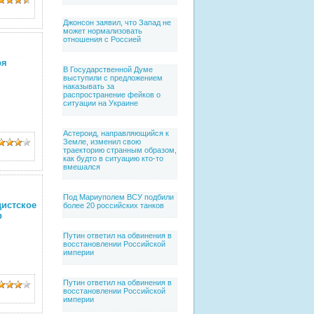
Джонсон заявил, что Запад не
может нормализовать
отношения с Россией
ря
В Государственной Думе
выступили с предложением
наказывать за
распространение фейков о
ситуации на Украине
Астероид, направляющийся к
Земле, изменил свою
траекторию странным образом,
как будто в ситуацию кто-то
вмешался
Под Мариуполем ВСУ подбили
стское
более 20 российских танков
р
Путин ответил на обвинения в
восстановлении Российской
империи
Путин ответил на обвинения в
восстановлении Российской
империи