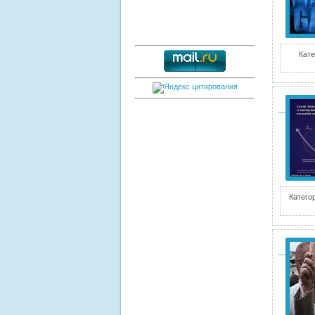
Кате
Катего