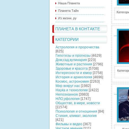
Наша Планета
Планета Тайн
Категори
Из жизни. ру
ПЛАНЕТА В КОНТАКТЕ
КАТЕГОРИИ
Астрология и пророчества
[825]
Гипотезы и прогнозы
[4629]
Дом,сад,кулинария
[223]
Животные и растения
[2796]
Здоровье и красота
[5708]
Категор
Интересности и юмор
[3758]
История и археология
[4696]
Космос, астрономия
[2263]
Мир вокруг нас
[1982]
Наука и технологии
[2422]
Непознанное
[3983]
НЛО,уфология
[1747]
Общество, в мире, новости
[11574]
Психология и отношения
[84]
Стихия, климат, экология
[421]
Фильмы и видео
[367]
Частное мнения
[111]