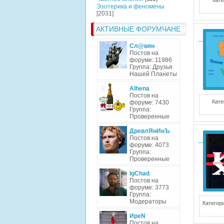
Кате
Эзотерика и феномены
[2031]
АКТИВНЫЕ ФОРУМЧАНЕ
Сл@вян
Постов на
форуме: 11986
Группа: Друзья
Нашей Планеты
Alhena
Постов на
Кате
форуме: 7430
Группа:
Проверенные
ДревлЯнИнЪ
Постов на
форуме: 4073
Группа:
Проверенные
IgChad
Постов на
форуме: 3773
Группа:
Модераторы
Категори
ИреN
Постов на