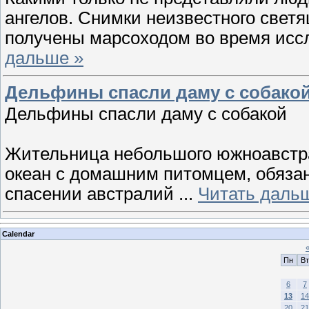
ангелов. Снимки неизвестного свет
получены марсоходом во время исс
дальше »
Дельфины спасли даму с собако
Дельфины спасли даму с собакой
Жительница небольшого южноавстра
океан с домашним питомцем, обяза
спасении австралий
...
Читать даль
Calendar
Пн
Вт
6
7
13
14
20
21