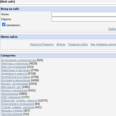
[
Мой сайт
]
Вход на сайт
Логин:
Пароль:
запомнить
Забыл
Меню сайта
Новости Планеты
Форум
Правила сайта
Как добавить мате
Categories
Астрология и пророчества
[825]
Гипотезы и прогнозы
[4629]
Дом,сад,кулинария
[223]
Животные и растения
[2796]
Здоровье и красота
[5708]
Интересности и юмор
[3758]
История и археология
[4696]
Космос, астрономия
[2263]
Мир вокруг нас
[1982]
Наука и технологии
[2422]
Непознанное
[3983]
НЛО,уфология
[1747]
Общество, в мире, новости
[11574]
Психология и отношения
[84]
Стихия, климат, экология
[421]
Фильмы и видео
[367]
Частное мнения
[111]