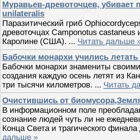
Муравьев-древоточцев, убивает п
unilateralis
Паразитический гриб Ophiocordyceps 
древоточцах Camponotus castaneus 
Каролине (США).
...
Читать дальше 
Бабочки монархи учились летать
Бабочки монархи знамениты своими
создания каждую осень летят из Кан
три тысячи километров.
...
Читать д
Очистившись от биомусора,Земля
В информационном поле преобладаю
сознание людей чуть ли не ежедне
Конца Света и трагического финала
дальше »