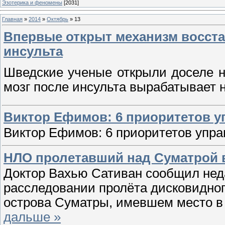
Эзотерика и феномены
[2031]
Главная
»
2014
»
Октябрь
»
13
Впервые открыт механизм восста
инсульта
Шведские ученые открыли доселе н
мозг после инсульта вырабатывает 
Виктор Ефимов: 6 приоритетов 
Виктор Ефимов: 6 приоритетов упр
НЛО пролетавший над Суматрой 
Доктор Вахью Сативан сообщил нед
расследовании пролёта дисковидног
острова Суматры, имевшем место в н
дальше »