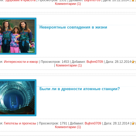
ия:
Здоровье и красота
|
Просмотров:
1531
|
Добавил:
Bujhm0709
|
Дата:
28.12.2014
|
Комментарии (1)
Невероятные совпадения в жизни
я:
Интересности и юмор
|
Просмотров:
1453
|
Добавил:
Bujhm0709
|
Дата:
28.12.2014
|
Комментарии (1)
Были ли в древности атомные станции?
я:
Гипотезы и прогнозы
|
Просмотров:
1791
|
Добавил:
Bujhm0709
|
Дата:
28.12.2014
|
Комментарии (1)