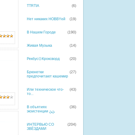
TTRTIA
(6)
Нет никаких HOBBYей
(19)
В Нашем Городе
(190)
Живая Музыка
(14)
Рекбус۞Кроксворд
(20)
Брюнетки
(27)
предпочитают кашемир
Или техническое что-
(43)
то...
В объятиях
(36)
экзистенции ﮡﮡ
ИНТЕРВЬЮ СО
(204)
ЗВЁЗДАМИ