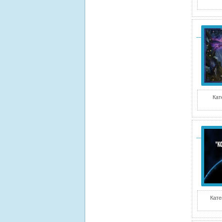
Кат
Кате