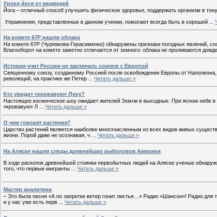
Уроки йоги от медведей
Йога – отличный способ улучшить физическое здоровье, поддержать организм в тону
Упражнения, представленные в данном учении, помогают всегда быть в хорошей
...
На комете 67P нашли облака
На комете 67P (Чурюмова-Герасименко) обнаружены признаки погодных явлений, соо
Влагооборот на комете заметно отличается от земного: облака не проливаются дожд
История учит Россию не заключать союзов с Европой
Священному союзу, созданному Россией после освобождения Европы от Наполеона, 
революций, на практике же Петер
...
Читать дальше »
Кто увидит «кровавую» Луну?
Настоящее космическое шоу ожидает жителей Земли в выходные. При ясном небе в 
«кровавую» Л
...
Читать дальше »
О чем говорят растения?
Царство растений является наиболее многочисленным из всех видов живых существ,
жизни. Порой даже не осознавая, ч
...
Читать дальше »
На Аляске нашли следы древнейших рыболовов Америки
В ходе раскопок древнейшей стоянки первобытных людей на Аляске ученые обнаружи
того, что первые мигранты
...
Читать дальше »
Мастер аналитики
– Это была песня «А по запретке ветер гонит листья…» Радио «Шансон»! Радио для т
и у нас уже есть перв
...
Читать дальше »