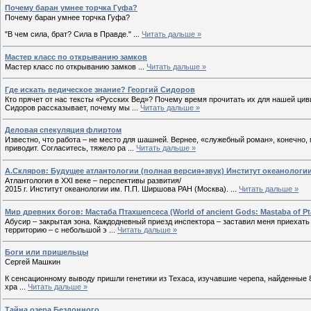
Почему баран умнее торчка Гуфа?
Почему баран умнее торчка Гуфа?
"В чем сила, брат? Сила в Правде."
...
Читать дальше »
Мастер класс по открыванию замков
Мастер класс по открыванию замков
...
Читать дальше »
Где искать ведическое знание? Георгий Сидоров
Кто прячет от нас тексты «Русских Вед»? Почему время прочитать их для нашей ци
Сидоров рассказывает, почему мы
...
Читать дальше »
Деловая спекуляция флиртом
Известно, что работа – не место для шашней. Вернее, «служебный роман», конечно,
приводит. Согласитесь, тяжело ра
...
Читать дальше »
А.Скляров: Будущее атлантологии (полная версия+звук) Институт океанологи
Атлантология в ХХI веке – перспективы развития/
2015 г. Институт океанологии им. П.П. Ширшова РАН (Москва).
...
Читать дальше »
Мир древних богов: Мастаба Птахшепсеса (World of ancient Gods: Mastaba of P
Абусир – закрытая зона. Каждодневный приезд инспектора – заставил меня приехать
территорию – с небольшой э
...
Читать дальше »
Боги или пришельцы
Сергей Машкин
К сенсационному выводу пришли генетики из Техаса, изучавшие черепа, найденные 8
хра
...
Читать дальше »
Тайна озера Бездонного