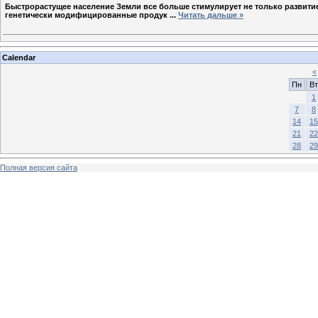
Быстрорастущее население Земли все больше стимулирует не только развитие
генетически модифицированные продук
...
Читать дальше »
Calendar
«
Пн
Вт
1
7
8
14
15
21
22
28
29
Полная версия сайта