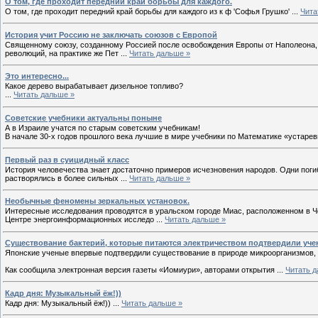
О том, где проходит передний край борьбы для каждого.
О том, где проходит передний край борьбы для каждого из к ф 'Софья Грушко'
...
Чита
История учит Россию не заключать союзов с Европой
Священному союзу, созданному Россией после освобождения Европы от Наполеона, 
революций, на практике же Пет
...
Читать дальше »
Это интересно...
Какое дерево вырабатывает дизельное топливо?
...
Читать дальше »
Советские учебники актуальны поныне
А в Израиле учатся по старым советским учебникам!
В начале 30-х годов прошлого века лучшие в мире учебники по Математике «устар
Первый раз в суицидный класс
История человечества знает достаточно примеров исчезновения народов. Одни погиб
растворялись в более сильных
...
Читать дальше »
Необычные феномены зеркальных установок.
Интересные исследования проводятся в уральском городе Миас, расположенном в Ч
Центре энергоинформационных исследо
...
Читать дальше »
Существование бактерий, которые питаются электричеством подтвердили уче
Японские ученые впервые подтвердили существование в природе микроорганизмов, 
Как сообщила электронная версия газеты «Иомиури», авторами открытия
...
Читать д
Кадр дня: Музыкальный ёж!))
Кадр дня: Музыкальный ёж!))
...
Читать дальше »