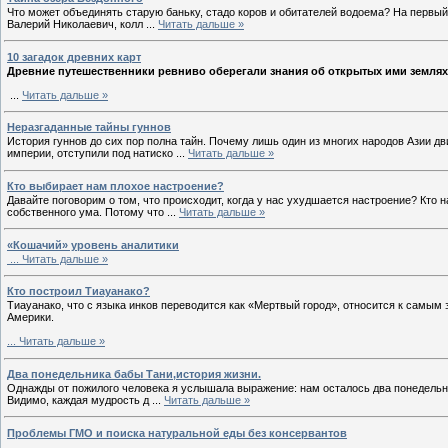
Что может объединять старую баньку, стадо коров и обитателей водоема? На первый 
Валерий Николаевич, колл
...
Читать дальше »
10 загадок древних карт
Древние путешественники ревниво оберегали знания об открытых ими землях
...
Читать дальше »
Неразгаданные тайны гуннов
История гуннов до сих пор полна тайн. Почему лишь один из многих народов Азии д
империи, отступили под натиско
...
Читать дальше »
Кто выбирает нам плохое настроение?
Давайте поговорим о том, что происходит, когда у нас ухудшается настроение? Кто
собственного ума. Потому что
...
Читать дальше »
«Кошачий» уровень аналитики
...
Читать дальше »
Кто построил Тиауанако?
Тиауанако, что с языка инков переводится как «Мертвый город», относится к самы
Америки.
...
Читать дальше »
Два понедельника бабы Тани,история жизни.
Однажды от пожилого человека я услышала выражение: нам осталось два понедельник
Видимо, каждая мудрость д
...
Читать дальше »
Проблемы ГМО и поиска натуральной еды без консервантов