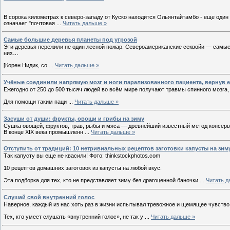
В сорока километрах к северо-западу от Куско находится Ольянтайтамбо - еще один
означает "почтовая
...
Читать дальше »
Самые большие деревья планеты под угрозой
Эти деревья пережили не один лесной пожар. Североамериканские секвойи — самые
них…
[Корен Нидик, со
...
Читать дальше »
Учёные соединили напрямую мозг и ноги парализованного пациента, вернув 
Ежегодно от 250 до 500 тысяч людей во всём мире получают травмы спинного мозга,
Для помощи таким паци
...
Читать дальше »
Засуши от души: фрукты, овощи и грибы на зиму
Сушка овощей, фруктов, трав, рыбы и мяса — древнейший известный метод консерви
В конце XIX века промышленн
...
Читать дальше »
Отступить от традиций: 10 нетривиальных рецептов заготовки капусты на зим
Так капусту вы еще не квасили! Фото: thinkstockphotos.com
10 рецептов домашних заготовок из капусты на любой вкус.
Эта подборка для тех, кто не представляет зиму без драгоценной баночки
...
Читать д
Слушай свой внутренний голос
Наверное, каждый из нас хоть раз в жизни испытывал тревожное и щемящее чувство
Тех, кто умеет слушать «внутренний голос», не так у
...
Читать дальше »