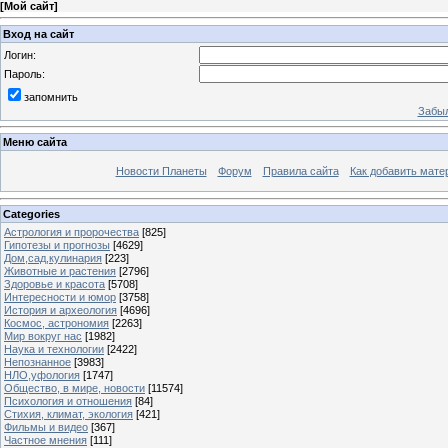
[
Мой сайт
]
Вход на сайт
Логин:
Пароль:
запомнить
Забыл
Меню сайта
Новости Планеты
Форум
Правила сайта
Как добавить мате
Categories
Астрология и пророчества
[825]
Гипотезы и прогнозы
[4629]
Дом,сад,кулинария
[223]
Животные и растения
[2796]
Здоровье и красота
[5708]
Интересности и юмор
[3758]
История и археология
[4696]
Космос, астрономия
[2263]
Мир вокруг нас
[1982]
Наука и технологии
[2422]
Непознанное
[3983]
НЛО,уфология
[1747]
Общество, в мире, новости
[11574]
Психология и отношения
[84]
Стихия, климат, экология
[421]
Фильмы и видео
[367]
Частное мнения
[111]