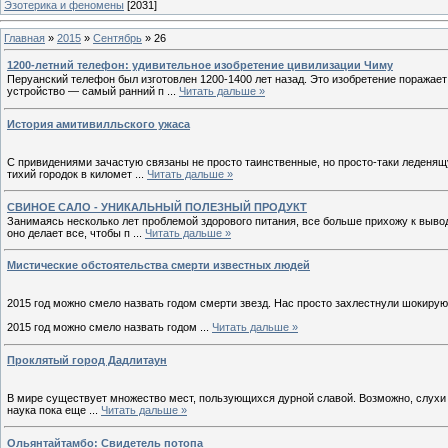
Эзотерика и феномены
[2031]
Главная
»
2015
»
Сентябрь
»
26
1200-летний телефон: удивительное изобретение цивилизации Чиму
Перуанский телефон был изготовлен 1200-1400 лет назад. Это изобретение поражает 
устройство ― самый ранний п
...
Читать дальше »
История амитивилльского ужаса
С привидениями зачастую связаны не просто таинственные, но просто-таки леденя
тихий городок в километ
...
Читать дальше »
СВИНОЕ САЛО - УНИКАЛЬНЫЙ ПОЛЕЗНЫЙ ПРОДУКТ
Занимаясь несколько лет проблемой здорового питания, все больше прихожу к выводу
оно делает все, чтобы п
...
Читать дальше »
Мистические обстоятельства смерти известных людей
2015 год можно смело назвать годом смерти звезд. Нас просто захлестнули шокирующ
2015 год можно смело назвать годом
...
Читать дальше »
Проклятый город Дадлитаун
В мире существует множество мест, пользующихся дурной славой. Возможно, слухи и 
наука пока еще
...
Читать дальше »
Ольянтайтамбо: Свидетель потопа