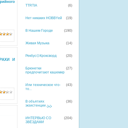
рийного
TTRTIA
(6)
Нет никаких HOBBYей
(19)
В Нашем Городе
(190)
Живая Музыка
(14)
Рекбус۞Кроксворд
(20)
РАХИ И
Брюнетки
(27)
предпочитают кашемир
Или техническое что-
(43)
то...
В объятиях
(36)
экзистенции ﮡﮡ
ИНТЕРВЬЮ СО
(204)
ЗВЁЗДАМИ