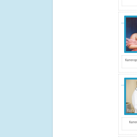
Категор
Кате