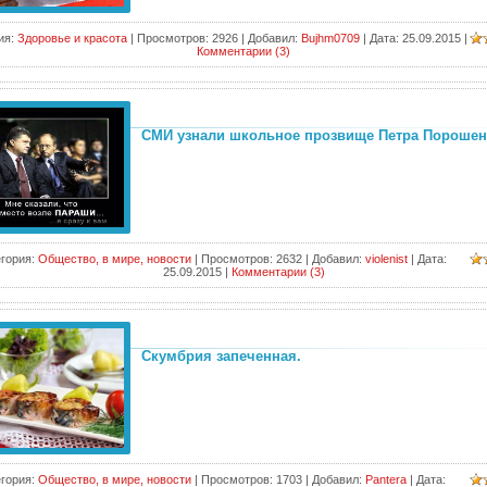
ия:
Здоровье и красота
|
Просмотров:
2926
|
Добавил:
Bujhm0709
|
Дата:
25.09.2015
|
Комментарии (3)
СМИ узнали школьное прозвище Петра Порошен
гория:
Общество, в мире, новости
|
Просмотров:
2632
|
Добавил:
violenist
|
Дата:
25.09.2015
|
Комментарии (3)
Скумбрия запеченная.
гория:
Общество, в мире, новости
|
Просмотров:
1703
|
Добавил:
Pantera
|
Дата: