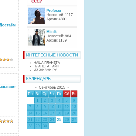
Profesor
Новостей: 1117
Архив: 4801
 Достаём
Mistik
Новостей: 984
Архив: 1139
ИНТЕРЕСНЫЕ НОВОСТИ
НАША ПЛАНЕТА
ПЛАНЕТА ТАЙН
ИЗ ЖИЗНИ.РУ
КАЛЕНДАРЬ
ызывает
«
Сентябрь 2015
»
Пн
Вт
Ср
Чт
Пт
Сб
Вс
1
2
3
4
5
6
7
8
9
10
11
12
13
14
15
16
17
18
19
20
21
22
23
24
25
26
27
28
29
30