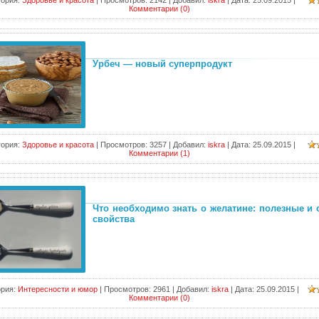
гория:
Здоровье и красота
|
Просмотров:
2142
|
Добавил:
iskra
|
Дата:
25.09.2015
|
Комментарии (0)
Урбеч — новый суперпродукт
гория:
Здоровье и красота
|
Просмотров:
3257
|
Добавил:
iskra
|
Дата:
25.09.2015
|
Комментарии (1)
Что необходимо знать о желатине: полезные и
свойства
ория:
Интересности и юмор
|
Просмотров:
2961
|
Добавил:
iskra
|
Дата:
25.09.2015
|
Комментарии (0)