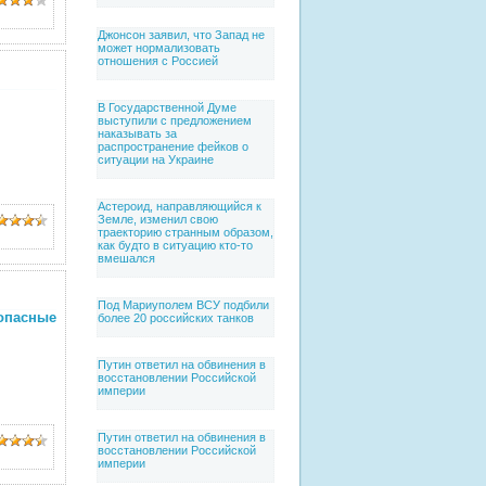
Джонсон заявил, что Запад не
может нормализовать
отношения с Россией
В Государственной Думе
выступили с предложением
наказывать за
распространение фейков о
ситуации на Украине
Астероид, направляющийся к
Земле, изменил свою
траекторию странным образом,
как будто в ситуацию кто-то
вмешался
Под Мариуполем ВСУ подбили
 опасные
более 20 российских танков
Путин ответил на обвинения в
восстановлении Российской
империи
Путин ответил на обвинения в
восстановлении Российской
империи