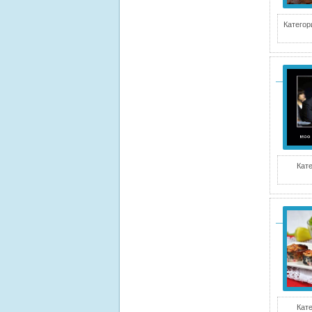
Категор
Кате
Кате