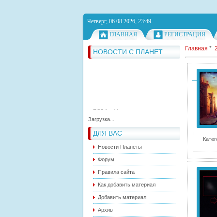
Четверг, 06.08.2026, 23:49
ГЛАВНАЯ
РЕГИСТРАЦИЯ
Главная
*
RSS feed has not correct
НОВОСТИ С ПЛАНЕТ
syntax.
RSS feed has not correct
syntax.
RSS feed has not correct
syntax.
Загрузка...
ДЛЯ ВАС
Катег
Новости Планеты
Форум
Правила сайта
Как добавить материал
Добавить материал
Архив