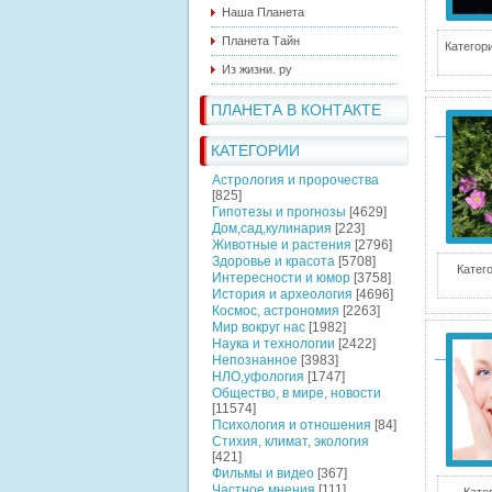
Наша Планета
Планета Тайн
Категори
Из жизни. ру
ПЛАНЕТА В КОНТАКТЕ
КАТЕГОРИИ
Астрология и пророчества
[825]
Гипотезы и прогнозы
[4629]
Дом,сад,кулинария
[223]
Животные и растения
[2796]
Здоровье и красота
[5708]
Катег
Интересности и юмор
[3758]
История и археология
[4696]
Космос, астрономия
[2263]
Мир вокруг нас
[1982]
Наука и технологии
[2422]
Непознанное
[3983]
НЛО,уфология
[1747]
Общество, в мире, новости
[11574]
Психология и отношения
[84]
Стихия, климат, экология
[421]
Фильмы и видео
[367]
Частное мнения
[111]