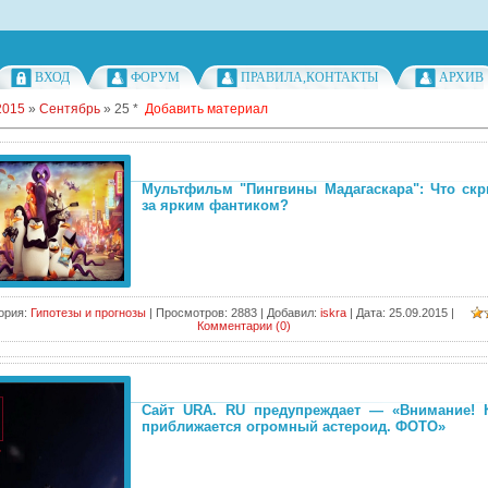
ВХОД
ФОРУМ
ПРАВИЛА,КОНТАКТЫ
АРХИВ
2015
»
Сентябрь
»
25
*
Добавить материал
Мультфильм "Пингвины Мадагаскара": Что скр
за ярким фантиком?
ория:
Гипотезы и прогнозы
|
Просмотров:
2883
|
Добавил:
iskra
|
Дата:
25.09.2015
|
Комментарии (0)
Сайт URA. RU предупреждает — «Внимание! 
приближается огромный астероид. ФОТО»