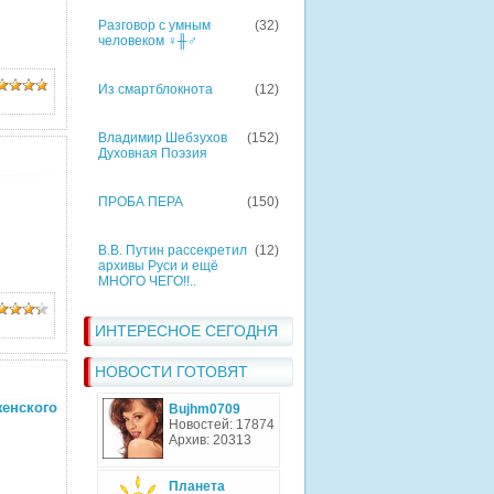
Разговор с умным
(32)
человеком ♀╫♂
Из смартблокнота
(12)
Владимир Шебзухов
(152)
Духовная Поэзия
ПРОБА ПЕРА
(150)
В.В. Путин рассекретил
(12)
архивы Руси и ещё
МНОГО ЧЕГО!!..
ИНТЕРЕСНОЕ СЕГОДНЯ
НОВОСТИ ГОТОВЯТ
нского
Bujhm0709
Новостей: 17874
Архив: 20313
Планета