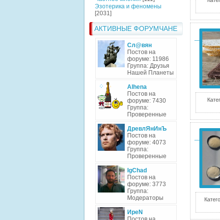
Кате
Эзотерика и феномены
[2031]
АКТИВНЫЕ ФОРУМЧАНЕ
Сл@вян
Постов на
форуме: 11986
Группа: Друзья
Нашей Планеты
Alhena
Постов на
Кате
форуме: 7430
Группа:
Проверенные
ДревлЯнИнЪ
Постов на
форуме: 4073
Группа:
Проверенные
IgChad
Постов на
форуме: 3773
Группа:
Модераторы
Катег
ИреN
Постов на