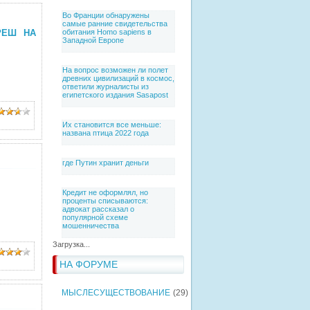
Во Франции обнаружены
самые ранние свидетельства
РЕШ НА
обитания Homo sapiens в
Западной Европе
На вопрос возможен ли полет
древних цивилизаций в космос,
ответили журналисты из
египетского издания Sasapost
Их становится все меньше:
названа птица 2022 года
где Путин хранит деньги
Кредит не оформлял, но
проценты списываются:
адвокат рассказал о
популярной схеме
мошенничества
Загрузка...
НА ФОРУМЕ
МЫСЛЕСУЩЕСТВОВАНИЕ
(29)