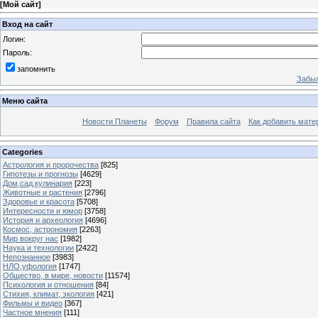
[
Мой сайт
]
Вход на сайт
Логин:
Пароль:
запомнить
Забыл
Меню сайта
Новости Планеты
Форум
Правила сайта
Как добавить мате
Categories
Астрология и пророчества
[825]
Гипотезы и прогнозы
[4629]
Дом,сад,кулинария
[223]
Животные и растения
[2796]
Здоровье и красота
[5708]
Интересности и юмор
[3758]
История и археология
[4696]
Космос, астрономия
[2263]
Мир вокруг нас
[1982]
Наука и технологии
[2422]
Непознанное
[3983]
НЛО,уфология
[1747]
Общество, в мире, новости
[11574]
Психология и отношения
[84]
Стихия, климат, экология
[421]
Фильмы и видео
[367]
Частное мнения
[111]