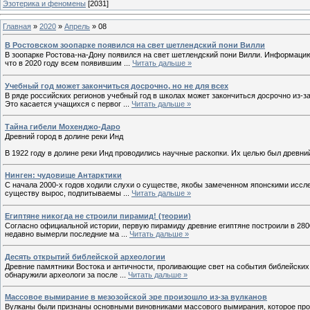
Эзотерика и феномены
[2031]
Главная
»
2020
»
Апрель
»
08
В Ростовском зоопарке появился на свет шетлендский пони Вилли
В зоопарке Ростова-на-Дону появился на свет шетлендский пони Вилли. Информацию
что в 2020 году всем появившим
...
Читать дальше »
Учебный год может закончиться досрочно, но не для всех
В ряде российских регионов учебный год в школах может закончиться досрочно из-
Это касается учащихся с первог
...
Читать дальше »
Тайна гибели Мохенджо-Даро
Древний город в долине реки Инд
В 1922 году в долине реки Инд проводились научные раскопки. Их целью был древни
Нинген: чудовище Антарктики
С начала 2000-х годов ходили слухи о существе, якобы замеченном японскими иссл
существу вырос, подпитываемы
...
Читать дальше »
Египтяне никогда не строили пирамид! (теории)
Согласно официальной истории, первую пирамиду древние египтяне построили в 2800
недавно вымерли последние ма
...
Читать дальше »
Десять открытий библейской археологии
Древние памятники Востока и античности, проливающие свет на события библейских
обнаружили археологи за после
...
Читать дальше »
Массовое вымирание в мезозойской эре произошло из-за вулканов
Вулканы были признаны основными виновниками массового вымирания, которое прои