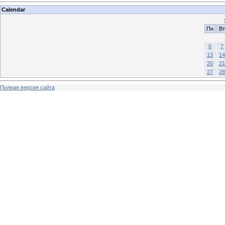
Calendar
Пн
Вт
6
7
13
14
20
21
27
28
Полная версия сайта