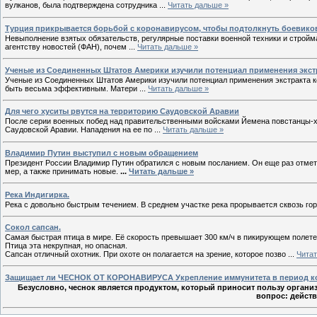
вулканов, была подтверждена сотрудника
...
Читать дальше »
Турция прикрывается борьбой с коронавирусом, чтобы подтолкнуть боевиков
Невыполнение взятых обязательств, регулярные поставки военной техники и строй
агентству новостей (ФАН), почем
...
Читать дальше »
Ученые из Соединенных Штатов Америки изучили потенциал применения экст
Ученые из Соединенных Штатов Америки изучили потенциал применения экстракта ко
быть весьма эффективным. Матери
...
Читать дальше »
Для чего хуситы рвутся на территорию Саудовской Аравии
После серии военных побед над правительственными войсками Йемена повстанцы-х
Саудовской Аравии. Нападения на ее по
...
Читать дальше »
Владимир Путин выступил с новым обращением
Президент России Владимир Путин обратился с новым посланием. Он еще раз отме
мер, а также принимать новые.
...
Читать дальше »
Река Индигирка.
Река с довольно быстрым течением. В среднем участке река прорывается сквозь го
Сокол сапсан.
Самая быстрая птица в мире. Её скорость превышает 300 км/ч в пикирующем полете
Птица эта некрупная, но опасная.
Сапсан отличный охотник. При охоте он полагается на зрение, которое позво
...
Читат
Защищает ли ЧЕСНОК ОТ КОРОНАВИРУСА Укрепление иммунитета в период 
Безусловно, чеснок является продуктом, который приносит пользу органи
вопрос: дейст