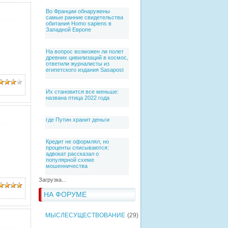
Во Франции обнаружены
самые ранние свидетельства
обитания Homo sapiens в
Западной Европе
На вопрос возможен ли полет
древних цивилизаций в космос,
ответили журналисты из
египетского издания Sasapost
Их становится все меньше:
названа птица 2022 года
где Путин хранит деньги
Кредит не оформлял, но
проценты списываются:
адвокат рассказал о
популярной схеме
мошенничества
Загрузка...
НА ФОРУМЕ
МЫСЛЕСУЩЕСТВОВАНИЕ
(29)