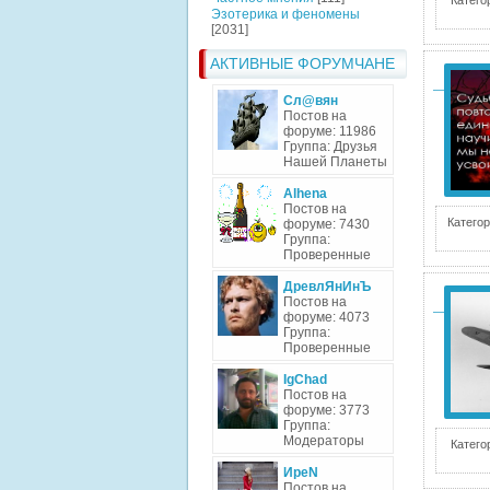
Катего
Эзотерика и феномены
[2031]
АКТИВНЫЕ ФОРУМЧАНЕ
Сл@вян
Постов на
форуме: 11986
Группа: Друзья
Нашей Планеты
Alhena
Постов на
Категор
форуме: 7430
Группа:
Проверенные
ДревлЯнИнЪ
Постов на
форуме: 4073
Группа:
Проверенные
IgChad
Постов на
форуме: 3773
Группа:
Модераторы
Катего
ИреN
Постов на