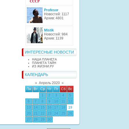
Profesor
Новостей: 1117
Архив: 4801
Mistik
Новостей: 984
Архив: 1139
ИНТЕРЕСНЫЕ НОВОСТИ
НАША ПЛАНЕТА
ПЛАНЕТА ТАЙН
ИЗ ЖИЗНИ.РУ
КАЛЕНДАРЬ
«
Апрель 2020
»
Пн
Вт
Ср
Чт
Пт
Сб
Вс
1
2
3
4
5
6
7
8
9
10
11
12
13
14
15
16
17
18
19
20
21
22
23
24
25
26
27
28
29
30