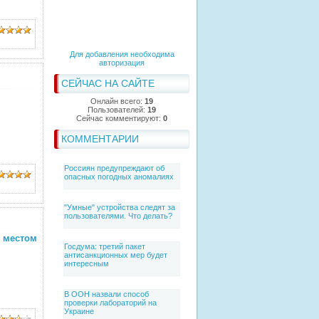
Для добавления необходима
авторизация
СЕЙЧАС НА САЙТЕ
Онлайн всего:
19
Пользователей:
19
Сейчас комментируют:
0
КОММЕНТАРИИ
Россиян предупреждают об
опасных погодных аномалиях
"Умные" устройства следят за
пользователями. Что делать?
 местом
Госдума: третий пакет
антисанкционных мер будет
интересным
В ООН назвали способ
проверки лабораторий на
Украине