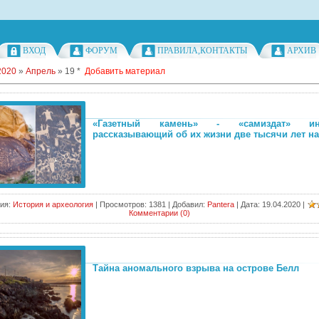
ВХОД
ФОРУМ
ПРАВИЛА,КОНТАКТЫ
АРХИВ
2020
»
Апрель
»
19
*
Добавить материал
«Газетный камень» - «самиздат» инд
рассказывающий об их жизни две тысячи лет на
ия:
История и археология
|
Просмотров:
1381
|
Добавил:
Pantera
|
Дата:
19.04.2020
|
Комментарии (0)
Тайна аномального взрыва на острове Белл