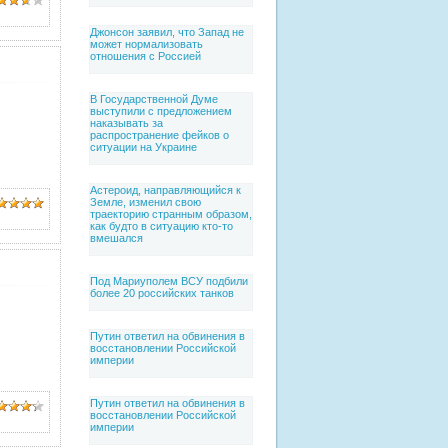
Джонсон заявил, что Запад не
может нормализовать
отношения с Россией
В Государственной Думе
выступили с предложением
наказывать за
распространение фейков о
ситуации на Украине
Астероид, направляющийся к
Земле, изменил свою
траекторию странным образом,
как будто в ситуацию кто-то
вмешался
Под Мариуполем ВСУ подбили
более 20 российских танков
Путин ответил на обвинения в
восстановлении Российской
империи
Путин ответил на обвинения в
восстановлении Российской
империи