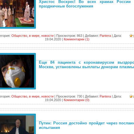
Христос Воскрес! Во всех храмах России
праздничные богослужения
егория:
Общество, в мире, новости
|
Просмотров:
863
|
Добавил:
Pantera
|
Дата:
19.04.2020
|
Комментарии (1)
Еще 84 пациента с коронавирусом выздор
Москве, установлены выплаты донорам плазм
егория:
Общество, в мире, новости
|
Просмотров:
730
|
Добавил:
Pantera
|
Дата:
19.04.2020
|
Комментарии (0)
Путин: Россия достойно пройдет через посла
испытания