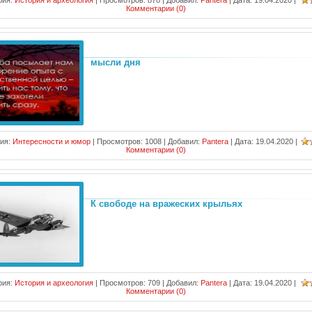
рия:
История и археология
|
Просмотров:
878
|
Добавил:
Pantera
|
Дата:
19.04.2020
|
Комментарии (0)
мысли дня
ия:
Интересности и юмор
|
Просмотров:
1008
|
Добавил:
Pantera
|
Дата:
19.04.2020
|
Комментарии (0)
К свободе на вражеских крыльях
рия:
История и археология
|
Просмотров:
709
|
Добавил:
Pantera
|
Дата:
19.04.2020
|
Комментарии (0)