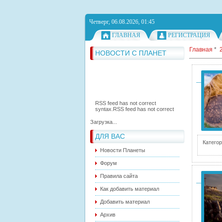
Четверг, 06.08.2026, 01:45
ГЛАВНАЯ
РЕГИСТРАЦИЯ
Главная
*
НОВОСТИ С ПЛАНЕТ
RSS feed has not correct
syntax.
RSS feed has not correct
Загрузка...
syntax.
RSS feed has not correct
syntax.
ДЛЯ ВАС
Категор
Новости Планеты
Форум
Правила сайта
Как добавить материал
Добавить материал
Архив