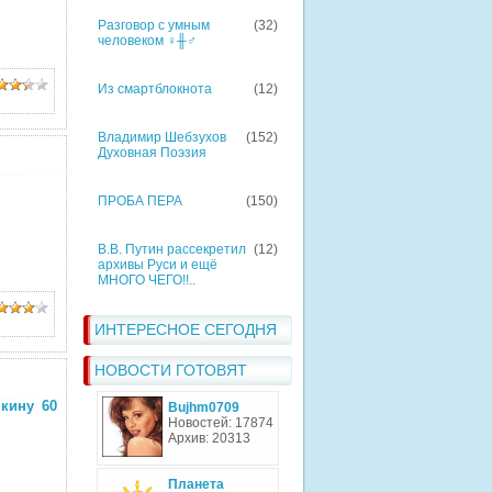
Разговор с умным
(32)
человеком ♀╫♂
Из смартблокнота
(12)
Владимир Шебзухов
(152)
Духовная Поэзия
ПРОБА ПЕРА
(150)
В.В. Путин рассекретил
(12)
архивы Руси и ещё
МНОГО ЧЕГО!!..
ИНТЕРЕСНОЕ СЕГОДНЯ
НОВОСТИ ГОТОВЯТ
кину 60
Bujhm0709
Новостей: 17874
Архив: 20313
Планета