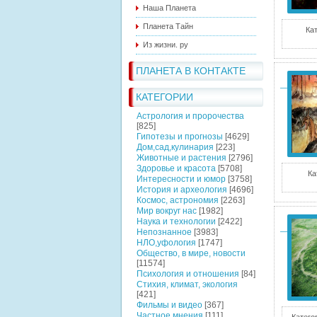
Наша Планета
Планета Тайн
Кат
Из жизни. ру
ПЛАНЕТА В КОНТАКТЕ
КАТЕГОРИИ
Астрология и пророчества
[825]
Гипотезы и прогнозы
[4629]
Дом,сад,кулинария
[223]
Животные и растения
[2796]
Здоровье и красота
[5708]
Ка
Интересности и юмор
[3758]
История и археология
[4696]
Космос, астрономия
[2263]
Мир вокруг нас
[1982]
Наука и технологии
[2422]
Непознанное
[3983]
НЛО,уфология
[1747]
Общество, в мире, новости
[11574]
Психология и отношения
[84]
Стихия, климат, экология
[421]
Фильмы и видео
[367]
Частное мнения
[111]