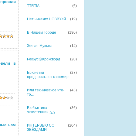
 прошли
TTRTIA
(6)
Нет никаких HOBBYей
(19)
В Нашем Городе
(190)
Живая Музыка
(14)
Рекбус۞Кроксворд
(20)
овели в
ы
Брюнетки
(27)
предпочитают кашемир
Или техническое что-
(43)
то...
В объятиях
(36)
экзистенции ﮡﮡ
нные нам
ИНТЕРВЬЮ СО
(204)
ЗВЁЗДАМИ