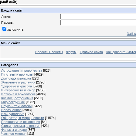
[
Мой сайт
]
Вход на сайт
Логин:
Пароль:
запомнить
Забыл
Меню сайта
Новости Планеты
Форум
Правила сайта
Как добавить мате
Categories
Астрология и пророчества
[825]
Гипотезы и прогнозы
[4629]
Дом,сад,кулинария
[223]
Животные и растения
[2796]
Здоровье и красота
[5708]
Интересности и юмор
[3758]
История и археология
[4696]
Космос, астрономия
[2263]
Мир вокруг нас
[1982]
Наука и технологии
[2422]
Непознанное
[3983]
НЛО,уфология
[1747]
Общество, в мире, новости
[11574]
Психология и отношения
[84]
Стихия, климат, экология
[421]
Фильмы и видео
[367]
Частное мнения
[111]