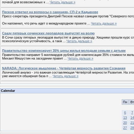
почвой для всевозможных к
...
Читать дальше »
Песков ответил на вопросы о санкциях, СП-2 и Кадырове
Пресс-секретарь президента Дмитрий Песков назвал санкции против "Северного пот
Он напомнил, что речь идет о международном проекте
...
Читать дальше »
Сразу пятерых сочинских леопардов выпустят на волю
В Сочи сразу пятерых леопардов выпустят в дикую природу. Хищники прошли курс с
психологическую устойчивость, а такж
...
Читать дальше »
Правительство компенсирует 35% цены жилья молодым семьям с детьми
Правительство направит 5 миллиардов рублей для компенсации 35% стоимости жиль
Михаил Мишустин на заседании правит
...
Читать дальше »
NARADA: Логическое мышление - Четвёртая мерность развития Сознания
Логический анализ - это важная составляющая Четвёртой мерности Развития. На эт
уже имеется обширная база п
...
Читать дальше »
Calendar
Пн
Вт
6
7
13
14
20
21
27
28