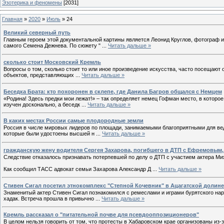
Эзотерика и феномены
[2031]
Главная
»
2020
»
Июль
»
24
Великий северный путь
Главным героем этой документальной картины является Леонид Круглов, фотограф 
самого Семена Дежнева. По сюжету "
...
Читать дальше »
сколько стоит Московский Кремль
Вопросы о том, сколько стоит то или иное произведение искусства, часто посещают 
объектов, представляющих
...
Читать дальше »
Беседка Брата: кто похоронен в склепе, где Данила Багров общался с Немцем
«Родина! Здесь предки мои лежат!» – так определяет немец Гофман место, в котор
изучен досконально, а беседк
...
Читать дальше »
В каких местах России самые плодородные земли
Россия в числе мировых лидеров по площади, занимаемыми благоприятными для ве
которые были удостоены высшей н
...
Читать дальше »
гражданскую жену водителя Сергея Захарова, погибшего в ДТП с Ефремовым,
Следствие отказалось признавать потерпевшей по делу о ДТП с участием актера М
Как сообщил ТАСС адвокат семьи Захарова Александр Д
...
Читать дальше »
Стивен Сигал посетил этнокомплекс "Степной Кочевник" в Ацагатской долине
Знаменитый актер Стивен Сигал познакомился с ремеслами и играми бурятского нар
хадак. Встреча прошла в привычно
...
Читать дальше »
Кремль рассказал о "питательной почве для псевдооппозиционеров"
В целом нельзя говорить от том, что протесты в Хабаровском крае организованы из-