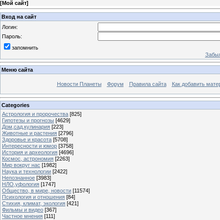
[
Мой сайт
]
Вход на сайт
Логин:
Пароль:
запомнить
Забыл
Меню сайта
Новости Планеты
Форум
Правила сайта
Как добавить мате
Categories
Астрология и пророчества
[825]
Гипотезы и прогнозы
[4629]
Дом,сад,кулинария
[223]
Животные и растения
[2796]
Здоровье и красота
[5708]
Интересности и юмор
[3758]
История и археология
[4696]
Космос, астрономия
[2263]
Мир вокруг нас
[1982]
Наука и технологии
[2422]
Непознанное
[3983]
НЛО,уфология
[1747]
Общество, в мире, новости
[11574]
Психология и отношения
[84]
Стихия, климат, экология
[421]
Фильмы и видео
[367]
Частное мнения
[111]