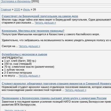
Эзотерика и феномены
[2031]
Главная
»
2020
»
Июль
»
26
Существует ли Бермудский треугольник на самом деле
Многие годы люди тайно или явно верят в Бермудский треугольник. Одни доказывают, 
стараемся рассказыва
...
Читать дальше »
Конкреции. Мистика или творение природы?
Полуостров Мангышлак находится в Казахстане у самого Каспийского моря.
Удивительно, что забравшись на возвышенность можно увидеть длинную полосу из 
Смотря на
...
Читать дальше »
бутерброды с чесноком и сыром
ИНГРЕДИЕНТЫ:
● 1 шт. хлеб (багет, 300 гр.)
● 150 гр. сыр (твердый)
● 70 гр. сливочное масло (размягченное)
● 1 зубчик чеснок
● 2-3 веточки петрушка
● по вкусу
...
Читать дальше »
Студент-археолог обнаружил торговую станцию викингов в Северной Норвег
Норвежский студент-археолог нашел отдаленное поселение викингов, которое измени
местонахождение ранее неизвестной торговой
...
Читать дальше »
Провокации у белорусских границ сыграют злую шутку с недругами России
Заметное в последнее время усиление позиций НАТО возле границ Белоруссии приво
развитию ВПК Белоруссии.
...
Читать дальше »