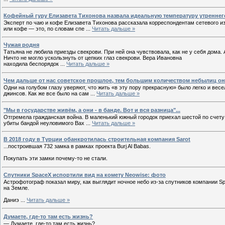
Кофейный гуру Елизавета Тихонова назвала идеальную температуру утреннег
Эксперт по чаю и кофе Елизавета Тихонова рассказала корреспондентам сетевого и
или кофе — это, по словам спе
...
Читать дальше »
Чужая родня
Татьяна не любила приезды свекрови. При ней она чувствовала, как не у себя дома. А
Ничто не могло ускользнуть от цепких глаз свекрови. Вера Ивановна
находила беспорядок
...
Читать дальше »
Чем дальше от нас советское прошлое, тем большим количеством небылиц оно
Одни на голубом глазу уверяют, что жить «в эту пору прекрасную» было легко и ве
джинсов. Как же все было на сам
...
Читать дальше »
"Мы в государстве живём, а они - в банде. Вот и вся разница"...
Отгремела гражданская война. В маленький южный городок приехал шестой по счету
убиты бандой неуловимого Вах
...
Читать дальше »
В 2018 году в Турции обанкротилась строительная компания Sarot
...построившая 732 замка в рамках проекта Burj Al Babas.
Покупать эти замки почему-то не стали.
Спутники SpaceX испортили вид на комету Neowise: фото
Астрофотограф показал миру, как выглядит ночное небо из-за спутников компании S
на Земле.
Даниэ
...
Читать дальше »
Думаете, где-то там есть жизнь?
— Думаете, где-то там есть жизнь?