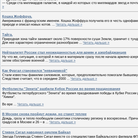
— Среди ста миллиардов галактик, в каждой из которых сто миллиардов звезд и почт
»
Кошка Жоффруа.
Американка с французским именем. Кошка Жоффруа получила его в честь однофамил
природе и описал новых котов.
...
Читать дальше »
Тайга.
Природная зона тайги занимает около 17% поверхности суши Земли, граничит с тунд
Для нее характерно ограниченное разнообразие
...
Читать дальше »
Нейтралитет России стал неожиданностью для армян и азербайджанцев
Ну что же, ситуация, о которой я писал в материале сразу после начала армяно-аз
затем обострение военной
...
Читать дальше »
Как Фургал становился "невидимкой"
Стали известны фамилии силовиков, которые, предположительно помогали бывшему 
Следствие считает, что в середине 2000
...
Читать дальше »
Футболисты "Зенита" разбили Кубок России во время празднования
Футболисты петербургского "Зенита" во время празднования победы в Кубке России
"Химки".
Во вре
...
Читать дальше »
В Москве снова пройдут дожди, но станет теплее
Дождь, грозу и тепло пообещали синоптики столичному региону в воскресенье. Прич
градусов в Москве и 26 – в
...
Читать дальше »
Стивен Сигал наводнил омулем Байкал
Звезда Голливуда Стивен Сигал вместе со специалистами Байкальского филиала ФГБ