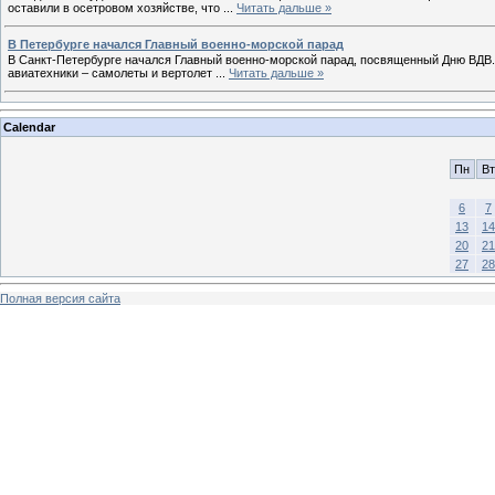
оставили в осетровом хозяйстве, что
...
Читать дальше »
В Петербурге начался Главный военно-морской парад
В Санкт-Петербурге начался Главный военно-морской парад, посвященный Дню ВДВ. 
авиатехники – самолеты и вертолет
...
Читать дальше »
Calendar
Пн
Вт
6
7
13
14
20
21
27
28
Полная версия сайта