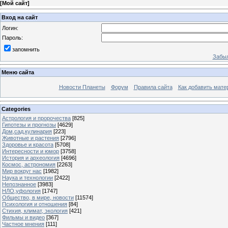
[
Мой сайт
]
Вход на сайт
Логин:
Пароль:
запомнить
Забыл
Меню сайта
Новости Планеты
Форум
Правила сайта
Как добавить мате
Categories
Астрология и пророчества
[825]
Гипотезы и прогнозы
[4629]
Дом,сад,кулинария
[223]
Животные и растения
[2796]
Здоровье и красота
[5708]
Интересности и юмор
[3758]
История и археология
[4696]
Космос, астрономия
[2263]
Мир вокруг нас
[1982]
Наука и технологии
[2422]
Непознанное
[3983]
НЛО,уфология
[1747]
Общество, в мире, новости
[11574]
Психология и отношения
[84]
Стихия, климат, экология
[421]
Фильмы и видео
[367]
Частное мнения
[111]