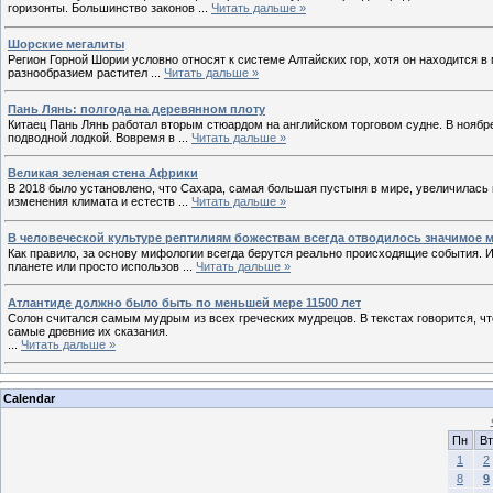
горизонты. Большинство законов
...
Читать дальше »
Шорские мегалиты
Регион Горной Шории условно относят к системе Алтайских гор, хотя он находится в
разнообразием растител
...
Читать дальше »
Пань Лянь: полгода на деревянном плоту
Китаец Пань Лянь работал вторым стюардом на английском торговом судне. В ноябре
подводной лодкой. Вовремя в
...
Читать дальше »
Великая зеленая стена Африки
В 2018 было установлено, что Сахара, самая большая пустыня в мире, увеличилась
изменения климата и естеств
...
Читать дальше »
В человеческой культуре рептилиям божествам всегда отводилось значимое м
Как правило, за основу мифологии всегда берутся реально происходящие события. 
планете или просто использов
...
Читать дальше »
Атлантиде должно было быть по меньшей мере 11500 лет
Солон считался самым мудрым из всех греческих мудрецов. В текстах говорится, чт
самые древние их сказания.
...
Читать дальше »
Calendar
Пн
Вт
1
2
8
9