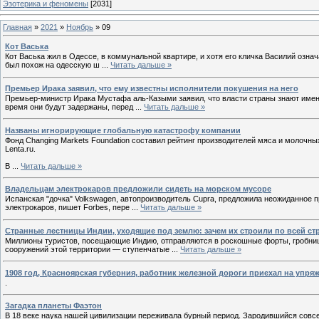
Эзотерика и феномены
[2031]
Главная
»
2021
»
Ноябрь
»
09
Кот Васька
Кот Васька жил в Одессе, в коммунальной квартире, и хотя его кличка Василий означ
был похож на одесскую ш
...
Читать дальше »
Премьер Ирака заявил, что ему известны исполнители покушения на него
Премьер-министр Ирака Мустафа аль-Казыми заявил, что власти страны знают имена 
время они будут задержаны, перед
...
Читать дальше »
Названы игнорирующие глобальную катастрофу компании
Фонд Сhanging Markets Foundation составил рейтинг производителей мяса и молочны
Lenta.ru.
В
...
Читать дальше »
Владельцам электрокаров предложили сидеть на морском мусоре
Испанская "дочка" Volkswagen, aвтопроизводитель Cupra, предложила неожиданное
электрокаров, пишет Forbes, пере
...
Читать дальше »
Странные лестницы Индии, уходящие под землю: зачем их строили по всей ст
Миллионы туристов, посещающие Индию, отправляются в роскошные форты, гробниц
сооружений этой территории — ступенчатые
...
Читать дальше »
1908 год, Красноярская губерния, работник железной дороги приехал на упря
.
Загадка планеты Фаэтон
В 18 веке наука нашей цивилизации переживала бурный период. Зародившийся совс