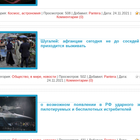
ория:
Космос, астрономия
|
Просмотров:
508
|
Добавил:
Pantera
|
Дата:
24.11.2021
|
Комментарии (0)
Шугалей: афганцам сегодня не до сосед
приходится выживать
егория:
Общество, в мире, новости
|
Просмотров:
502
|
Добавил:
Pantera
|
Дата:
24.11.2021
|
Комментарии (0)
о возможном появлении в РФ ударного з
пилотируемых и беспилотных истребителей