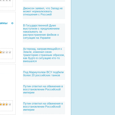
Джонсон заявил, что Запад не
может нормализовать
отношения с Россией
аины о
В Государственной Думе
выступили с предложением
наказывать за
распространение фейков о
ситуации на Украине
Астероид, направляющийся к
Земле, изменил свою
траекторию странным образом,
как будто в ситуацию кто-то
вмешался
Под Мариуполем ВСУ подбили
более 20 российских танков
Путин ответил на обвинения в
восстановлении Российской
империи
Путин ответил на обвинения в
восстановлении Российской
империи