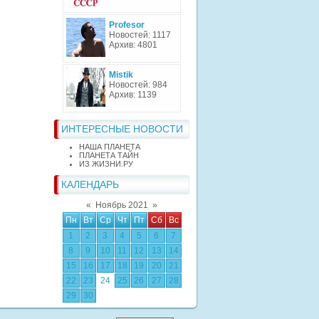
Profesor
Новостей: 1117
Архив: 4801
Mistik
Новостей: 984
Архив: 1139
ИНТЕРЕСНЫЕ НОВОСТИ
НАША ПЛАНЕТА
ПЛАНЕТА ТАЙН
ИЗ ЖИЗНИ.РУ
КАЛЕНДАРЬ
«
Ноябрь 2021
»
Пн
Вт
Ср
Чт
Пт
Сб
Вс
1
2
3
4
5
6
7
8
9
10
11
12
13
14
15
16
17
18
19
20
21
22
23
24
25
26
27
28
29
30