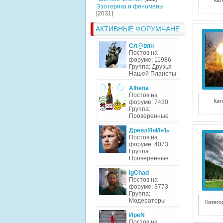
Кат
Эзотерика и феномены
[2031]
АКТИВНЫЕ ФОРУМЧАНЕ
Сл@вян
Постов на
форуме: 11986
Группа: Друзья
Нашей Планеты
Alhena
Постов на
Кат
форуме: 7430
Группа:
Проверенные
ДревлЯнИнЪ
Постов на
форуме: 4073
Группа:
Проверенные
IgChad
Постов на
форуме: 3773
Группа:
Модераторы
Катего
ИреN
Постов на