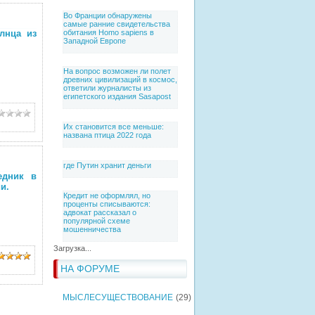
Во Франции обнаружены
самые ранние свидетельства
лнца из
обитания Homo sapiens в
Западной Европе
На вопрос возможен ли полет
древних цивилизаций в космос,
ответили журналисты из
египетского издания Sasapost
Их становится все меньше:
названа птица 2022 года
где Путин хранит деньги
едник в
и.
Кредит не оформлял, но
проценты списываются:
адвокат рассказал о
популярной схеме
мошенничества
Загрузка...
НА ФОРУМЕ
МЫСЛЕСУЩЕСТВОВАНИЕ
(29)