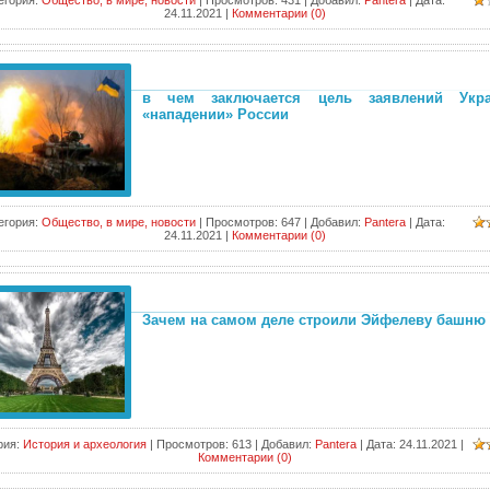
егория:
Общество, в мире, новости
|
Просмотров:
431
|
Добавил:
Pantera
|
Дата:
24.11.2021
|
Комментарии (0)
в чем заключается цель заявлений Укр
«нападении» России
егория:
Общество, в мире, новости
|
Просмотров:
647
|
Добавил:
Pantera
|
Дата:
24.11.2021
|
Комментарии (0)
Зачем на самом деле строили Эйфелеву башню
рия:
История и археология
|
Просмотров:
613
|
Добавил:
Pantera
|
Дата:
24.11.2021
|
Комментарии (0)