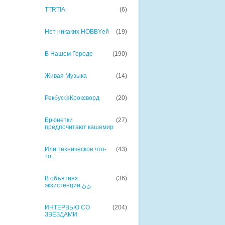
TTRTIA
(6)
Нет никаких HOBBYей
(19)
В Нашем Городе
(190)
Живая Музыка
(14)
Рекбус۞Кроксворд
(20)
Брюнетки
(27)
предпочитают кашемир
Или техническое что-
(43)
то...
В объятиях
(36)
экзистенции ﮡﮡ
ИНТЕРВЬЮ СО
(204)
ЗВЁЗДАМИ