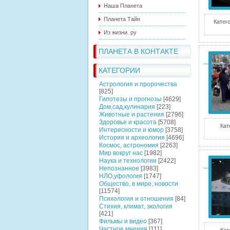
Наша Планета
Планета Тайн
Катег
Из жизни. ру
ПЛАНЕТА В КОНТАКТЕ
КАТЕГОРИИ
Астрология и пророчества
[825]
Гипотезы и прогнозы
[4629]
Дом,сад,кулинария
[223]
Животные и растения
[2796]
Здоровье и красота
[5708]
Кат
Интересности и юмор
[3758]
История и археология
[4696]
Космос, астрономия
[2263]
Мир вокруг нас
[1982]
Наука и технологии
[2422]
Непознанное
[3983]
НЛО,уфология
[1747]
Общество, в мире, новости
[11574]
Психология и отношения
[84]
Стихия, климат, экология
[421]
Фильмы и видео
[367]
Частное мнения
[111]