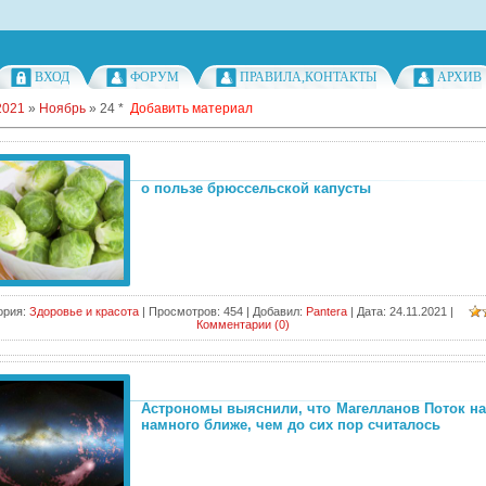
ВХОД
ФОРУМ
ПРАВИЛА,КОНТАКТЫ
АРХИВ
2021
»
Ноябрь
»
24
*
Добавить материал
о пользе брюссельской капусты
ория:
Здоровье и красота
|
Просмотров:
454
|
Добавил:
Pantera
|
Дата:
24.11.2021
|
Комментарии (0)
Астрономы выяснили, что Магелланов Поток н
намного ближе, чем до сих пор считалось