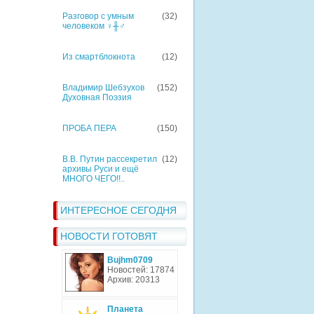
Разговор с умным
(32)
человеком ♀╫♂
Из смартблокнота
(12)
Владимир Шебзухов
(152)
Духовная Поэзия
ПРОБА ПЕРА
(150)
В.В. Путин рассекретил
(12)
архивы Руси и ещё
МНОГО ЧЕГО!!..
ИНТЕРЕСНОЕ СЕГОДНЯ
НОВОСТИ ГОТОВЯТ
Bujhm0709
Новостей: 17874
Архив: 20313
Планета