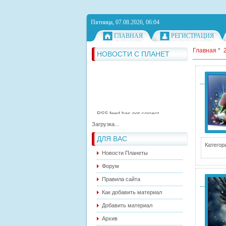
Пятница, 07.08.2026, 06:04
ГЛАВНАЯ
РЕГИСТРАЦИЯ
Главная
*
RSS feed has not correct
НОВОСТИ С ПЛАНЕТ
syntax.
RSS feed has not correct
syntax.
RSS feed has not correct
syntax.
Загрузка...
ДЛЯ ВАС
Категор
Новости Планеты
Форум
Правила сайта
Как добавить материал
Добавить материал
Архив