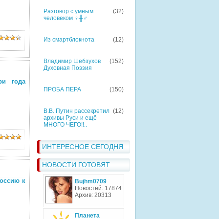
Разговор с умным
(32)
человеком ♀╫♂
Из смартблокнота
(12)
Владимир Шебзухов
(152)
Духовная Поэзия
ри года
ПРОБА ПЕРА
(150)
В.В. Путин рассекретил
(12)
архивы Руси и ещё
МНОГО ЧЕГО!!..
ИНТЕРЕСНОЕ СЕГОДНЯ
НОВОСТИ ГОТОВЯТ
оссию к
Bujhm0709
Новостей: 17874
Архив: 20313
Планета