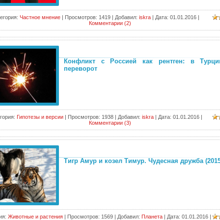
егория:
Частное мнение
|
Просмотров:
1419
|
Добавил:
iskra
|
Дата:
01.01.2016
|
Комментарии (2)
Конфликт с Россией как рентген: в Турци
переворот
гория:
Гипотезы и версии
|
Просмотров:
1938
|
Добавил:
iskra
|
Дата:
01.01.2016
|
Комментарии (3)
Тигр Амур и козел Тимур. Чудесная дружба (2015
ия:
Животные и растения
|
Просмотров:
1569
|
Добавил:
Планета
|
Дата:
01.01.2016
|