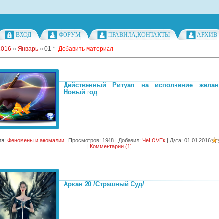
ВХОД
ФОРУМ
ПРАВИЛА,КОНТАКТЫ
АРХИВ
2016
»
Январь
»
01
*
Добавить материал
Действенный Ритуал на исполнение жела
Новый год
ия:
Феномены и аномалии
|
Просмотров:
1948
|
Добавил:
ЧеLOVEк
|
Дата:
01.01.2016
|
Комментарии (1)
Аркан 20 /Страшный Суд/