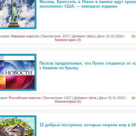
Москва, Брюссель и Пекин в панике ждут краха
экономики» США, — немецкое издание
егория:
Мировые новости
|
Просмотров:
2237
|
Добавил:
iskra
|
Дата:
01.01.2016
|
Комментарии (3)
Песков предположил, что Путин откажется от к
с Киевом по Крыму
ория:
Российские новости
|
Просмотров:
1427
|
Добавил:
iskra
|
Дата:
01.01.2016
|
Комментарии (0)
12 добрых поступков, которые согрели мир в 20