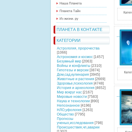
Наша Планета
Планета Тайн
Катег
Из жизни. ру
ПЛАНЕТА В КОНТАКТЕ
КАТЕГОРИИ
Астрология, пророчества
[1066]
Астрономия и космос
[1457]
Безумный мир
[2063]
Войны и конфликты
[2310]
Гипотезы и версии
[3874]
Катег
Дом,сад,кулинария
[3945]
Животные и растения
[2669]
Здоровье,психология
[4748]
История и археология
[4652]
Мир вокруг нас
[2167]
Мировые новости
[7583]
Наука и технологии
[890]
Непознанное
[4196]
НЛО,уфология
[1263]
Общество
[7795]
Прогнозы
ученых,исследования
[798]
Происшествия,чп,аварии
[1302]