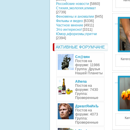
Кате
Российские новости
[5860]
Стихия,экология,климат
[2739]
Феномены и аномалии
[945]
Фильмы и видео
[6336]
Частное мнение
[4911]
Это интересно!
[3311]
Юмор,афоризмы,притчи
[2394]
АКТИВНЫЕ ФОРУМЧАНЕ
Сл@вян
Катег
Постов на
форуме: 11986
Группа: Друзья
Нашей Планеты
Alhena
Постов на
форуме: 7430
Группа:
Проверенные
ДревлЯнИнЪ
Постов на
форуме: 4073
Кат
Группа:
Проверенные