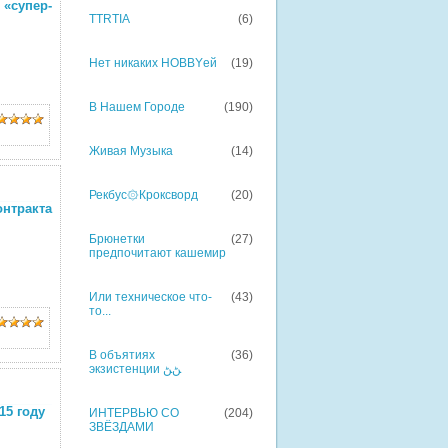
 «супер-
TTRTIA
(6)
Нет никаких HOBBYей
(19)
В Нашем Городе
(190)
Живая Музыка
(14)
Рекбус۞Кроксворд
(20)
онтракта
Брюнетки
(27)
предпочитают кашемир
Или техническое что-
(43)
то...
В объятиях
(36)
экзистенции ﮡﮡ
15 году
ИНТЕРВЬЮ СО
(204)
ЗВЁЗДАМИ