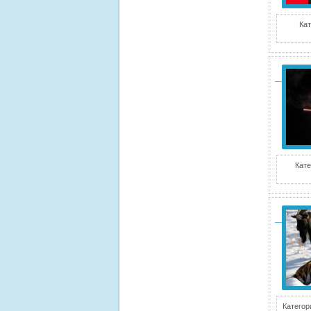
Кат
Кате
Категор