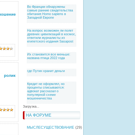
Во Франции обнаружены
самые ранние свидетельства
ношение
обитания Homo sapiens в
Западной Европе
На вопрос возможен ли полет
древних цивилизаций в космос,
ответили журналисты из
египетского издания Sasapost
Их становится все меньше:
названа птица 2022 года
где Путин хранит деньги
й ролик
Кредит не оформлял, но
проценты списываются:
адвокат рассказал о
популярной схеме
мошенничества
Загрузка...
НА ФОРУМЕ
МЫСЛЕСУЩЕСТВОВАНИЕ
(29)