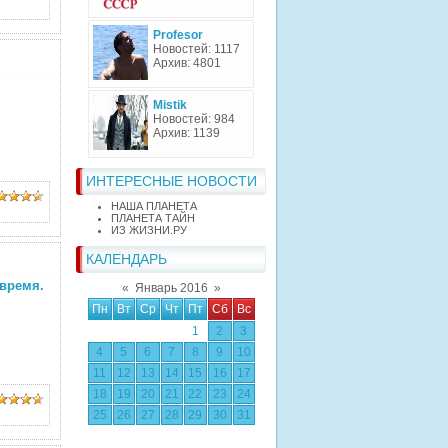
Profesor
Новостей: 1117
Архив: 4801
Mistik
Новостей: 984
Архив: 1139
ИНТЕРЕСНЫЕ НОВОСТИ
НАША ПЛАНЕТА
ПЛАНЕТА ТАЙН
ИЗ ЖИЗНИ.РУ
КАЛЕНДАРЬ
 время.
«
Январь 2016
»
Пн
Вт
Ср
Чт
Пт
Сб
Вс
1
2
3
4
5
6
7
8
9
10
11
12
13
14
15
16
17
18
19
20
21
22
23
24
25
26
27
28
29
30
31