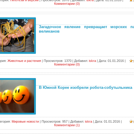
гория:
Гипотезы и версии
|
Просмотров:
1870
|
Добавил:
iskra
|
Дата:
01.01.2016
|
Комментарии (0)
Загадочное явление превращает морских п
великанов
ория:
Животные и растения
|
Просмотров:
1370
|
Добавил:
iskra
|
Дата:
01.01.2016
|
Комментарии (0)
В Южной Корее изобрели робота-собутыльника
егория:
Мировые новости
|
Просмотров:
957
|
Добавил:
iskra
|
Дата:
01.01.2016
|
Комментарии (1)