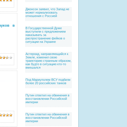
Джонсон заявил, что Запад не
может нормализовать
отношения с Россией
ауков в
В Государственной Думе
выступили с предложением
наказывать за
распространение фейков о
ситуации на Украине
Астероид, направляющийся к
Земле, изменил свою
траекторию странным образом,
как будто в ситуацию кто-то
вмешался
Под Мариуполем ВСУ подбили
более 20 российских танков
Путин ответил на обвинения в
восстановлении Российской
империи
Путин ответил на обвинения в
восстановлении Российской
империи