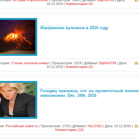
тегория:
История и археология
|
Просмотров:
1486
|
Добавил:
Bujhm0709
|
Дата:
16.12.2016
|
Комментарии (4)
Извержения вулканов в 2016 году
егория:
Стихия,экология,климат
|
Просмотров:
1224
|
Добавил:
Bujhm0709
|
Дата:
16.12.2016
|
Комментарии (0)
Голодец признала, что на прожиточный миним
невозможно. Dec. 16th, 2016
ия:
Российские новости
|
Просмотров:
1719
|
Добавил:
ЧеLOVEк
|
Дата:
16.12.2016
|
Комментарии (16)