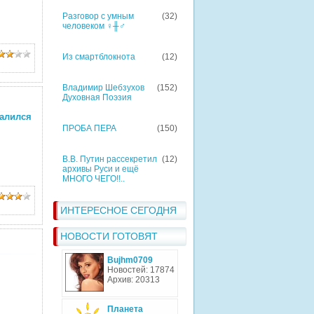
Разговор с умным
(32)
человеком ♀╫♂
Из смартблокнота
(12)
Владимир Шебзухов
(152)
Духовная Поэзия
валился
ПРОБА ПЕРА
(150)
В.В. Путин рассекретил
(12)
архивы Руси и ещё
МНОГО ЧЕГО!!..
ИНТЕРЕСНОЕ СЕГОДНЯ
НОВОСТИ ГОТОВЯТ
Bujhm0709
Новостей: 17874
Архив: 20313
Планета