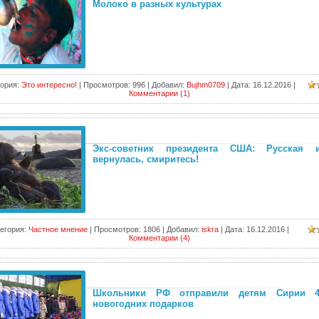
Молоко в разных культурах
ория:
Это интересно!
|
Просмотров:
996
|
Добавил:
Bujhm0709
|
Дата:
16.12.2016
|
Комментарии (1)
Экс-советник президента США: Русская 
вернулась, смиритесь!
егория:
Частное мнение
|
Просмотров:
1806
|
Добавил:
iskra
|
Дата:
16.12.2016
|
Комментарии (4)
Школьники РФ отправили детям Сирии 4
новогодних подарков