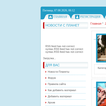
Пятница, 07.08.2026, 06:12
ГЛАВНАЯ
РЕГИСТРАЦИЯ
Главная
*
НОВОСТИ С ПЛАНЕТ
RSS feed has not correct
syntax.
RSS feed has not correct
syntax.
RSS feed has not correct
Загрузка...
syntax.
ДЛЯ ВАС
Катего
Новости Планеты
Форум
Правила сайта
Как добавить материал
Добавить материал
Архив