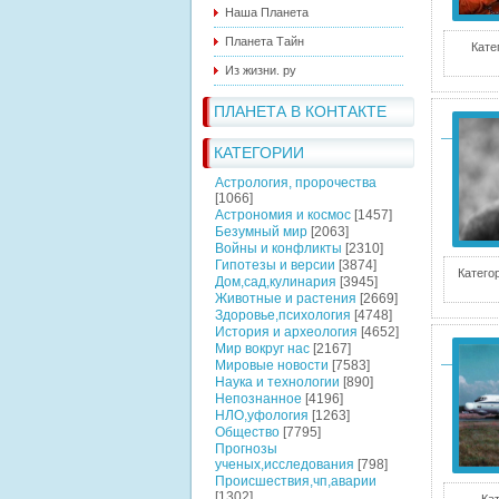
Наша Планета
Планета Тайн
Кате
Из жизни. ру
ПЛАНЕТА В КОНТАКТЕ
КАТЕГОРИИ
Астрология, пророчества
[1066]
Астрономия и космос
[1457]
Безумный мир
[2063]
Войны и конфликты
[2310]
Гипотезы и версии
[3874]
Катего
Дом,сад,кулинария
[3945]
Животные и растения
[2669]
Здоровье,психология
[4748]
История и археология
[4652]
Мир вокруг нас
[2167]
Мировые новости
[7583]
Наука и технологии
[890]
Непознанное
[4196]
НЛО,уфология
[1263]
Общество
[7795]
Прогнозы
ученых,исследования
[798]
Происшествия,чп,аварии
[1302]