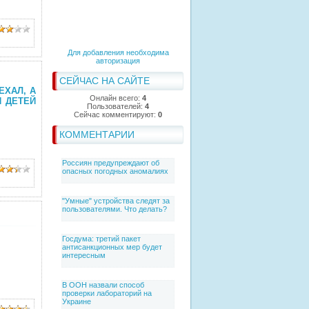
Для добавления необходима
авторизация
СЕЙЧАС НА САЙТЕ
ЕХАЛ, А
Онлайн всего:
4
И ДЕТЕЙ
Пользователей:
4
Сейчас комментируют:
0
КОММЕНТАРИИ
Россиян предупреждают об
опасных погодных аномалиях
"Умные" устройства следят за
пользователями. Что делать?
Госдума: третий пакет
антисанкционных мер будет
интересным
В ООН назвали способ
проверки лабораторий на
Украине