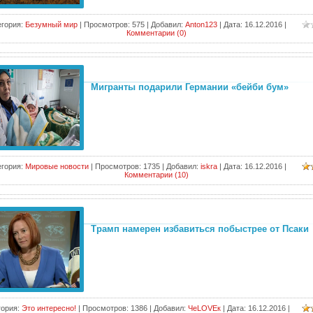
егория:
Безумный мир
|
Просмотров:
575
|
Добавил:
Anton123
|
Дата:
16.12.2016
|
Комментарии (0)
Мигранты подарили Германии «бейби бум»
егория:
Мировые новости
|
Просмотров:
1735
|
Добавил:
iskra
|
Дата:
16.12.2016
|
Комментарии (10)
Трамп намерен избавиться побыстрее от Псаки
гория:
Это интересно!
|
Просмотров:
1386
|
Добавил:
ЧеLOVEк
|
Дата:
16.12.2016
|