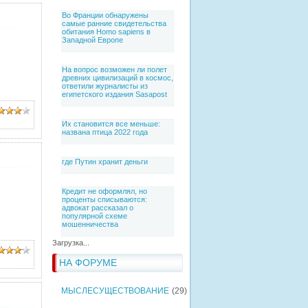
Во Франции обнаружены
самые ранние свидетельства
обитания Homo sapiens в
Западной Европе
На вопрос возможен ли полет
древних цивилизаций в космос,
ответили журналисты из
египетского издания Sasapost
Их становится все меньше:
названа птица 2022 года
где Путин хранит деньги
Кредит не оформлял, но
проценты списываются:
адвокат рассказал о
популярной схеме
мошенничества
Загрузка...
НА ФОРУМЕ
МЫСЛЕСУЩЕСТВОВАНИЕ
(29)