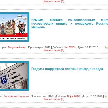
Комментарии (5)
Немкам, жестоко изнасилованным мигра
посоветовали винить и ненавидеть Росси
Меркель
гория:
Безумный мир
|
Просмотров:
1611
|
Добавил:
ЧеLOVEк
|
Дата:
16.12.2016
|
Комментарии (6)
Госдума поддержала платный въезд в города
ия:
Российские новости
|
Просмотров:
1169
|
Добавил:
Bujhm0709
|
Дата:
16.12.2016
|
Комментарии (9)