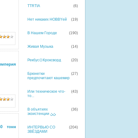
TTRTIA
(6)
Нет никаких HOBBYей
(19)
В Нашем Городе
(190)
Живая Музыка
(14)
Рекбус۞Кроксворд
(20)
империя
Брюнетки
(27)
предпочитают кашемир
Или техническое что-
(43)
то...
В объятиях
(36)
экзистенции ﮡﮡ
0 тонн
ИНТЕРВЬЮ СО
(204)
ЗВЁЗДАМИ