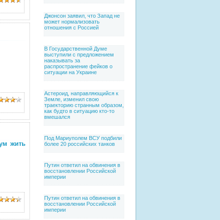
Джонсон заявил, что Запад не
может нормализовать
отношения с Россией
В Государственной Думе
выступили с предложением
наказывать за
распространение фейков о
ситуации на Украине
Астероид, направляющийся к
Земле, изменил свою
траекторию странным образом,
как будто в ситуацию кто-то
вмешался
Под Мариуполем ВСУ подбили
ум жить
более 20 российских танков
Путин ответил на обвинения в
восстановлении Российской
империи
Путин ответил на обвинения в
восстановлении Российской
империи