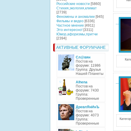
Ка
Российские новости
[5860]
Стихия,экология,климат
[2739]
Феномены и аномалии
[945]
Фильмы и видео
[6336]
Частное мнение
[4911]
Это интересно!
[3311]
Юмор,афоризмы,притчи
[2394]
АКТИВНЫЕ ФОРУМЧАНЕ
Сл@вян
Кат
Постов на
форуме: 11986
Группа: Друзья
Нашей Планеты
Alhena
Постов на
форуме: 7430
Группа:
Проверенные
ДревлЯнИнЪ
Постов на
форуме: 4073
Категор
Группа:
Проверенные