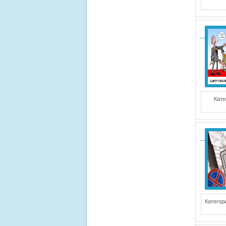
Кате
Категор