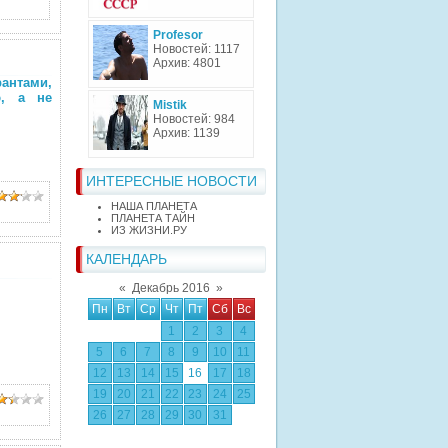
Profesor
Новостей: 1117
Архив: 4801
нтами,
ю, а не
Mistik
Новостей: 984
Архив: 1139
ИНТЕРЕСНЫЕ НОВОСТИ
НАША ПЛАНЕТА
ПЛАНЕТА ТАЙН
ИЗ ЖИЗНИ.РУ
КАЛЕНДАРЬ
«
Декабрь 2016
»
Пн
Вт
Ср
Чт
Пт
Сб
Вс
1
2
3
4
5
6
7
8
9
10
11
12
13
14
15
16
17
18
19
20
21
22
23
24
25
26
27
28
29
30
31