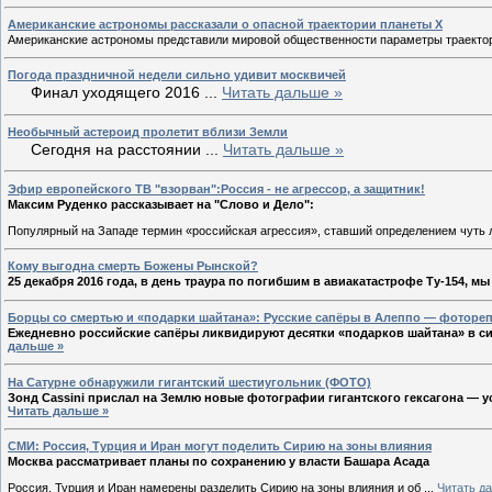
Американские астрономы рассказали о опасной траектории планеты Х
Американские астрономы представили мировой общественности параметры траектор
Погода праздничной недели сильно удивит москвичей
Финал уходящего 2016
...
Читать дальше »
Необычный астероид пролетит вблизи Земли
Сегодня на расстоянии
...
Читать дальше »
Эфир европейского ТВ "взорван":Россия - не агрессор, а защитник!
Максим Руденко рассказывает на "Слово и Дело":
Популярный на Западе термин «российская агрессия», ставший определением чуть 
Кому выгодна смерть Божены Рынской?
25 декабря 2016 года, в день траура по погибшим в авиакатастрофе Ту-154, мы
Борцы со смертью и «подарки шайтана»: Русские сапёры в Алеппо — фоторе
Ежедневно российские сапёры ликвидируют десятки «подарков шайтана» в си
дальше »
На Сатурне обнаружили гигантский шестиугольник (ФОТО)
Зонд Cassini прислал на Землю новые фотографии гигантского гексагона —
Читать дальше »
СМИ: Россия, Турция и Иран могут поделить Сирию на зоны влияния
Москва рассматривает планы по сохранению у власти Башара Асада
Россия, Турция и Иран намерены разделить Сирию на зоны влияния и об
...
Читать д