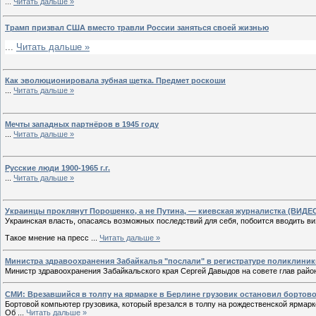
...
Читать дальше »
Трамп призвал США вместо травли России заняться своей жизнью
...
Читать дальше »
Как эволюционировала зубная щетка. Предмет роскоши
...
Читать дальше »
Мечты западных партнёров в 1945 году
...
Читать дальше »
Русские люди 1900-1965 г.г.
...
Читать дальше »
Украинцы проклянут Порошенко, а не Путина, — киевская журналистка (ВИДЕ
Украинская власть, опасаясь возможных последствий для себя, побоится вводить в
Такое мнение на пресс
...
Читать дальше »
Министра здравоохранения Забайкалья "послали" в регистратуре поликлиник
Министр здравоохранения Забайкальского края Сергей Давыдов на совете глав райо
СМИ: Врезавшийся в толпу на ярмарке в Берлине грузовик остановил бортов
Бортовой компьютер грузовика, который врезался в толпу на рождественской ярмар
Об
...
Читать дальше »