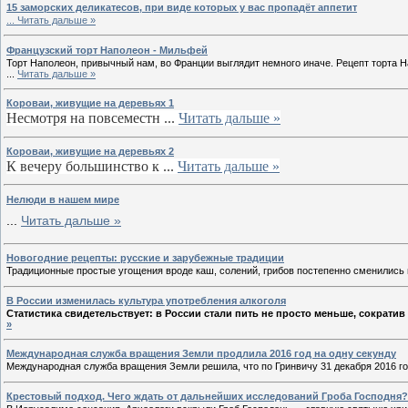
15 заморских деликатесов, при виде которых у вас пропадёт аппетит
...
Читать дальше »
Французский торт Наполеон - Мильфей
Торт Наполеон, привычный нам, во Франции выглядит немного иначе. Рецепт торта Н
...
Читать дальше »
Короваи, живущие на деревьях 1
Несмотря на повсеместн
...
Читать дальше »
Короваи, живущие на деревьях 2
К вечеру большинство к
...
Читать дальше »
Нелюди в нашем мире
...
Читать дальше »
Новогодние рецепты: русские и зарубежные традиции
Традиционные простые угощения вроде каш, солений, грибов постепенно сменились
В России изменилась культура употребления алкоголя
Статистика свидетельствует: в России стали пить не просто меньше, сократив
»
Международная служба вращения Земли продлила 2016 год на одну секунду
Международная служба вращения Земли решила, что по Гринвичу 31 декабря 2016 года 
Крестовый подход. Чего ждать от дальнейших исследований Гроба Господня?