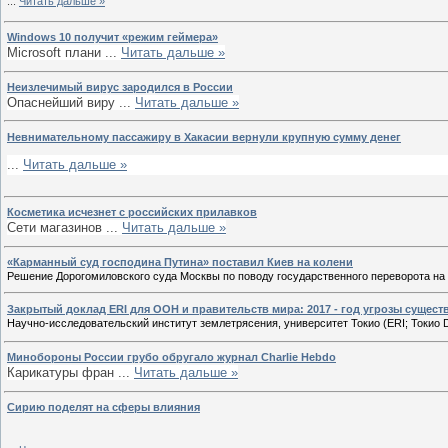
...
Читать дальше »
Windows 10 получит «режим геймера»
Microsoft плани
...
Читать дальше »
Неизлечимый вирус зародился в России
Опаснейший виру
...
Читать дальше »
Невнимательному пассажиру в Хакасии вернули крупную сумму денег
...
Читать дальше »
Косметика исчезнет с российских прилавков
Сети магазинов
...
Читать дальше »
«Карманный суд господина Путина» поставил Киев на колени
Решение Дорогомиловского суда Москвы по поводу государственного переворота на 
Закрытый доклад ERI для ООН и правительств мира: 2017 - год угрозы сущес
Научно-исследовательский институт землетрясения, университет Токио (ERI; Токио
Минобороны России грубо обругало журнал Charlie Hebdo
Карикатуры фран
...
Читать дальше »
Сирию поделят на сферы влияния