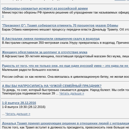
«Офицеры-сержанты» исчезнут из российской армии
Министерство обороны РФ приняло решение об упразднении так называемых офицер
»
"Президент О": Трамп собирается отменить 70 процентов указов Обамы
Барак Обама намеренно мешает процессу передачи власти Дональду Трампу. Об это
В Австралии ливни превратили священную скалу в водопад
В Австралии священная 350-метровая скала Улуру превратилась в водопад. Причин
Женщину обезглавили за шоппинг в отсутствие мужа
В Афганистане 30-летняя женщина, посетившая продуктовый магазин без мужа, лиши
Радость от того, что не только они, но еще один русский умер – это едва ли
Маленькие радости большого хосписа
России сейчас ох как нелегко. Она ввязалась в цивилизационную битву, не желая во
А ВЫ БЫ НАПРОСИЛИСЬ НА ЧУЖОЙ СЕМЕЙНЫЙ ПРАЗДНИК?
То дождь, то снег, который быстренько смывается дождем. Народ болеет. Мы себя т
Температура поднимается выше 39
...
Читать дальше »
1-й выпуск 28.12.2016
1-й выпуск 19:30 (28.12.2016)
...
Читать дальше »
Дональд Трамп принял шокирующее решение в отношении людей с нетрадиц
После того, как Трамп вступит в должность президента, превозносить геев больше н