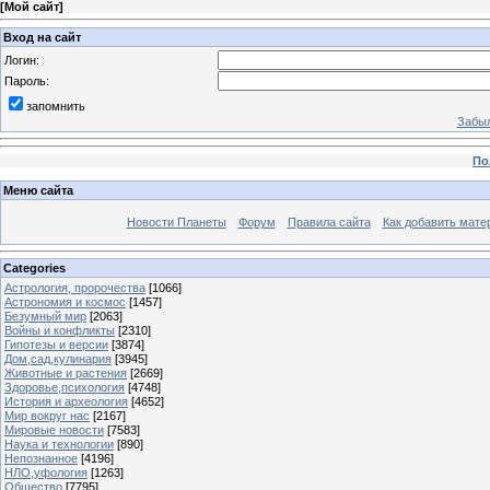
[
Мой сайт
]
Вход на сайт
Логин:
Пароль:
запомнить
Забыл
По
Меню сайта
Новости Планеты
Форум
Правила сайта
Как добавить мате
Categories
Астрология, пророчества
[1066]
Астрономия и космос
[1457]
Безумный мир
[2063]
Войны и конфликты
[2310]
Гипотезы и версии
[3874]
Дом,сад,кулинария
[3945]
Животные и растения
[2669]
Здоровье,психология
[4748]
История и археология
[4652]
Мир вокруг нас
[2167]
Мировые новости
[7583]
Наука и технологии
[890]
Непознанное
[4196]
НЛО,уфология
[1263]
Общество
[7795]