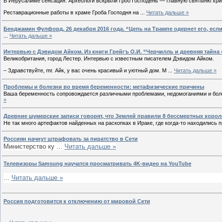
В Иерусалиме сенсация. Археологи вскрыли Гроб Господень — главную святыню хри
Реставрационные работы в храме Гроба Господня на
...
Читать дальше »
Бенджамин Фулфорд, 26 декабря 2016 года. “Цепь на Трампе одернет его, есл
...
Читать дальше »
Интервью с Дэвидом Айком. Из книги Грейгъ О.И. “Черчилль и древняя тайна
Великобритания, город Лестер. Интервью с известным писателем Дэвидом Айком.
– Здравствуйте, mr. Айк, у вас очень красивый и уютный дом. М
...
Читать дальше »
Проблемы и болезни во время беременности: метафизические причины
Ваша беременность сопровождается различными проблемами, недомоганиями и бол
»
Древние шумерские записи говорят, что Землей правили 8 бессмертных корол
Не так много артефактов найденных на раскопках в Ираке, где когда-то находилис
Россиян начнут штрафовать за пиратство в Сети
Министерство ку
...
Читать дальше »
Телевизоры Samsung научатся просматривать 4K-видео на YouTube
...
Читать дальше »
Россия подготовится к отключению от мировой Сети