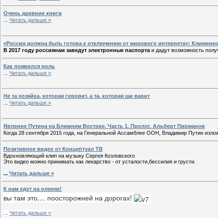
Очень древние книги
...
Читать дальше »
«Россия должна быть готова к отключению от мирового интернета»: Клименк
В 2017 году россиянам заведут электронные паспорта
и дадут возможность полу
Как появился ноль
...
Читать дальше »
Не та хозяйка, которая говорит, а та, которая щи варит
...
Читать дальше »
Явление Путина на Ближнем Востоке. Часть 1. Пролог. Альберт Пирманов
Когда 28 сентября 2015 года, на Генеральной Ассамблее ООН, Владимир Путин изло
Позитивное видео от Концептуал ТВ
Вдохновляющий клип на музыку Сергея Козловского
Это видео можно принимать как лекарство - от усталости,бессилия и грусти.
...
Читать дальше »
К нам едут на оленях!
вы там это.... поосторожней на дорогах!
...
Читать дальше »