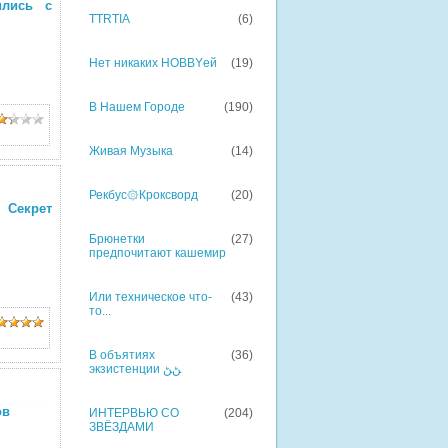
ились с
TTRTIA
(6)
Нет никаких HOBBYей
(19)
В Нашем Городе
(190)
Живая Музыка
(14)
Рекбус۞Кроксворд
(20)
ь Секрет
Брюнетки
(27)
предпочитают кашемир
Или техническое что-
(43)
то...
В объятиях
(36)
экзистенции ﮡﮡ
ов
ИНТЕРВЬЮ СО
(204)
ЗВЁЗДАМИ