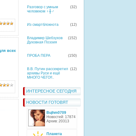
Разговор с умным
(32)
человеком ♀╫♂
Из смартблокнота
(12)
Владимир Шебзухов
(152)
Духовная Поэзия
для всех
ПРОБА ПЕРА
(150)
В.В. Путин рассекретил
(12)
архивы Руси и ещё
МНОГО ЧЕГО!!..
ИНТЕРЕСНОЕ СЕГОДНЯ
НОВОСТИ ГОТОВЯТ
Bujhm0709
Новостей: 17874
Архив: 20313
Планета