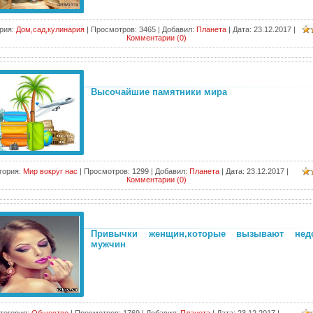
рия:
Дом,сад,кулинария
|
Просмотров:
3465
|
Добавил:
Планета
|
Дата:
23.12.2017
|
Комментарии (0)
Высочайшие памятники мира
гория:
Мир вокруг нас
|
Просмотров:
1299
|
Добавил:
Планета
|
Дата:
23.12.2017
|
Комментарии (0)
Привычки женщин,которые вызывают нед
мужчин