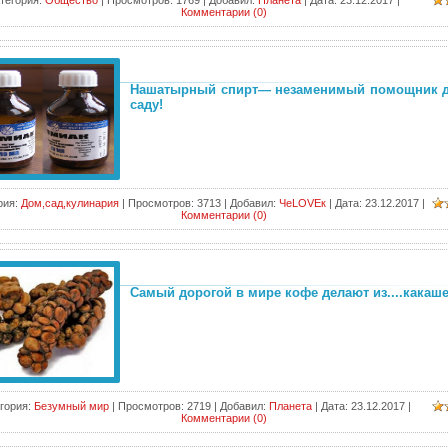
тегория:
Общество
|
Просмотров:
1769
|
Добавил:
Планета
|
Дата:
23.12.2017
|
Комментарии (0)
Нашатырный спирт— незаменимый помощник д
саду!
рия:
Дом,сад,кулинария
|
Просмотров:
3713
|
Добавил:
ЧеLOVEк
|
Дата:
23.12.2017
|
Комментарии (0)
Самый дорогой в мире кофе делают из....какаш
гория:
Безумный мир
|
Просмотров:
2719
|
Добавил:
Планета
|
Дата:
23.12.2017
|
Комментарии (0)