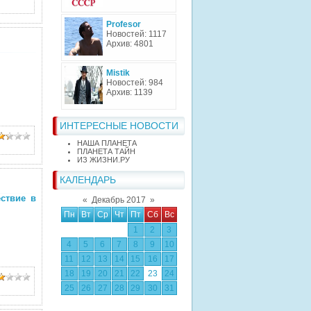
Profesor
Новостей: 1117
Архив: 4801
Mistik
Новостей: 984
Архив: 1139
ИНТЕРЕСНЫЕ НОВОСТИ
НАША ПЛАНЕТА
ПЛАНЕТА ТАЙН
ИЗ ЖИЗНИ.РУ
КАЛЕНДАРЬ
ствие в
«
Декабрь 2017
»
Пн
Вт
Ср
Чт
Пт
Сб
Вс
1
2
3
4
5
6
7
8
9
10
11
12
13
14
15
16
17
18
19
20
21
22
23
24
25
26
27
28
29
30
31