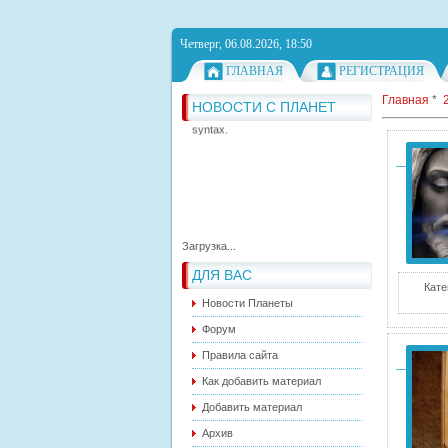
Четверг, 06.08.2026, 18:50
ГЛАВНАЯ
РЕГИСТРАЦИЯ
Главная
*
НОВОСТИ С ПЛАНЕТ
RSS feed has not correct
syntax.
RSS feed has not correct
syntax.
RSS feed has not correct
syntax.
Загрузка...
ДЛЯ ВАС
Кате
Новости Планеты
Форум
Правила сайта
Как добавить материал
Добавить материал
Архив