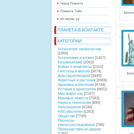
Наша Планета
Планета Тайн
Катего
Из жизни. ру
ПЛАНЕТА В КОНТАКТЕ
КАТЕГОРИИ
Астрология, пророчества
[1066]
Астрономия и космос
[1457]
Безумный мир
[2063]
Войны и конфликты
[2310]
Гипотезы и версии
[3874]
Кате
Дом,сад,кулинария
[3945]
Животные и растения
[2669]
Здоровье,психология
[4748]
История и археология
[4652]
Мир вокруг нас
[2167]
Мировые новости
[7583]
Наука и технологии
[890]
Непознанное
[4196]
НЛО,уфология
[1263]
Общество
[7795]
Прогнозы
ученых,исследования
[798]
Происшествия,чп,аварии
[1302]