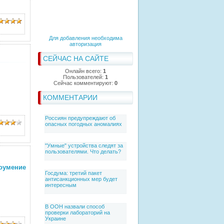
Для добавления необходима
авторизация
СЕЙЧАС НА САЙТЕ
Онлайн всего:
1
Пользователей:
1
Сейчас комментируют:
0
КОММЕНТАРИИ
Россиян предупреждают об
опасных погодных аномалиях
"Умные" устройства следят за
пользователями. Что делать?
оумение
Госдума: третий пакет
антисанкционных мер будет
интересным
В ООН назвали способ
проверки лабораторий на
Украине