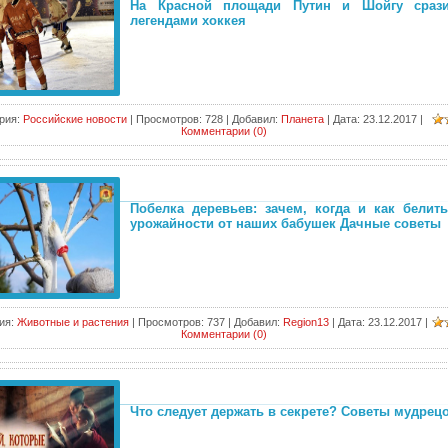
На Красной площади Путин и Шойгу сраз
легендами хоккея
рия:
Российские новости
|
Просмотров:
728
|
Добавил:
Планета
|
Дата:
23.12.2017
|
Комментарии (0)
Побелка деревьев: зачем, когда и как белит
урожайности от наших бабушек Дачные советы
ия:
Животные и растения
|
Просмотров:
737
|
Добавил:
Region13
|
Дата:
23.12.2017
|
Комментарии (0)
Что следует держать в секрете? Советы мудрец