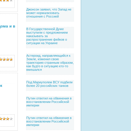
Джонсон заявил, что Запад не
может нормализовать
отношения с Россией
ома и в
В Государственной Думе
выступили с предложением
наказывать за
распространение фейков о
ситуации на Украине
Астероид, направляющийся к
Земле, изменил свою
траекторию странным образом,
как будто в ситуацию кто-то
вмешался
Под Мариуполем ВСУ подбили
ек
более 20 российских танков
Путин ответил на обвинения в
восстановлении Российской
империи
Путин ответил на обвинения в
восстановлении Российской
империи