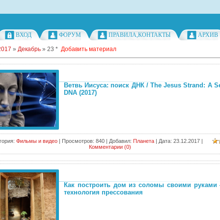
ВХОД
ФОРУМ
ПРАВИЛА,КОНТАКТЫ
АРХИВ
2017
»
Декабрь
»
23
*
Добавить материал
Ветвь Иисуса: поиск ДНК / The Jesus Strand: A Se
DNA (2017)
гория:
Фильмы и видео
|
Просмотров:
840
|
Добавил:
Планета
|
Дата:
23.12.2017
|
Комментарии (0)
Как построить дом из соломы своими руками 
технология прессования