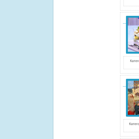
Катег
Катег