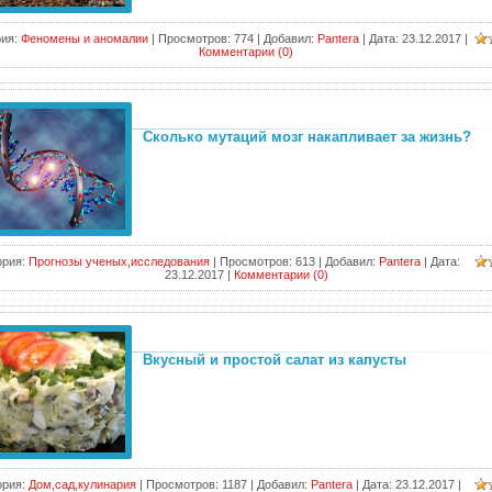
ия:
Феномены и аномалии
|
Просмотров:
774
|
Добавил:
Pantera
|
Дата:
23.12.2017
|
Комментарии (0)
Сколько мутаций мозг накапливает за жизнь?
ория:
Прогнозы ученых,исследования
|
Просмотров:
613
|
Добавил:
Pantera
|
Дата:
23.12.2017
|
Комментарии (0)
Вкусный и простой салат из капусты
ория:
Дом,сад,кулинария
|
Просмотров:
1187
|
Добавил:
Pantera
|
Дата:
23.12.2017
|