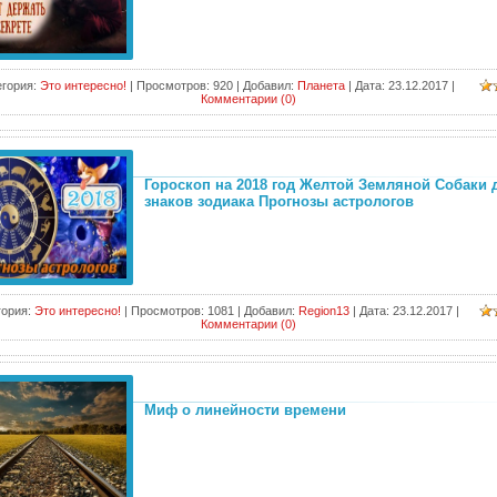
егория:
Это интересно!
|
Просмотров:
920
|
Добавил:
Планета
|
Дата:
23.12.2017
|
Комментарии (0)
Гороскоп на 2018 год Желтой Земляной Собаки 
знаков зодиака Прогнозы астрологов
гория:
Это интересно!
|
Просмотров:
1081
|
Добавил:
Region13
|
Дата:
23.12.2017
|
Комментарии (0)
Миф о линейности времени