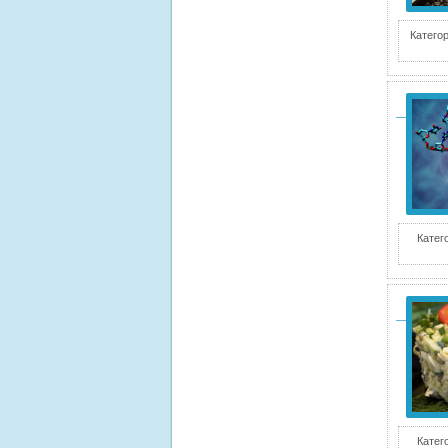
Категор
Катег
Катег