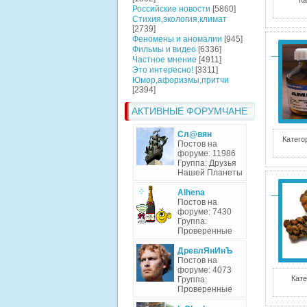
Ка
Российские новости
[5860]
Стихия,экология,климат
[2739]
Феномены и аномалии
[945]
Фильмы и видео
[6336]
Частное мнение
[4911]
Это интересно!
[3311]
Юмор,афоризмы,притчи
[2394]
АКТИВНЫЕ ФОРУМЧАНЕ
Сл@вян
Катего
Постов на
форуме: 11986
Группа: Друзья
Нашей Планеты
Alhena
Постов на
форуме: 7430
Группа:
Проверенные
ДревлЯнИнЪ
Постов на
форуме: 4073
Кате
Группа:
Проверенные