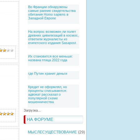
Во Франции обнаружены
самые ранние свидетельства
обитания Homo sapiens в
Западной Европе
На вопрос возможен ли полет
древних цивилизаций в космос,
ответили журналисты из
египетского издания Sasapost
Их становится все меньше:
названа птица 2022 года
где Путин хранит деньги
Кредит не оформлял, но
проценты списываются:
адвокат рассказал о
популярной схеме
мошенничества
Загрузка...
НА ФОРУМЕ
МЫСЛЕСУЩЕСТВОВАНИЕ
(29)