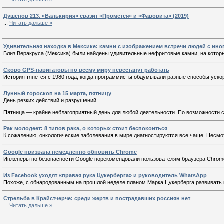
Душенов 213. «Валькирия» сразит «Прометея» и «Фаворита» (2019)
...
Читать дальше »
Удивительная находка в Мексике: камни с изображением встречи людей с ин
Близ Веракруса (Мексика) были найдены удивительные нефритовые камни, на котор
Скоро GPS-навигаторы по всему миру перестанут работать
История тянется с 1980 года, когда программисты обдумывали разные способы ускор
Лунный гороскоп на 15 марта, пятницу
День резких действий и разрушений.
Пятница — крайне неблагоприятный день для любой деятельности. По возможности с
Рак молодеет: 8 типов рака, о которых стоит беспокоиться
К сожалению, онкологические заболевания в мире диагностируются все чаще. Несмотря
Google призвала немедленно обновить Chrome
Инженеры по безопасности Google порекомендовали пользователям браузера Chrome 
Из Facebook уходят «правая рука Цукерберга» и руководитель WhatsApp
Похоже, с обнародованным на прошлой неделе планом Марка Цукерберга развивать н
Стрельба в Крайстчерче: среди жертв и пострадавших россиян нет
...
Читать дальше »