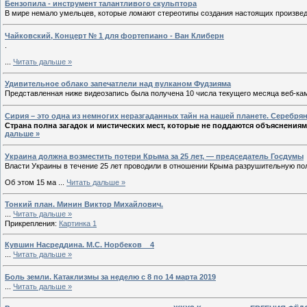
Бензопила - инструмент талантливого скульптора
В мире немало умельцев, которые ломают стереотипы создания настоящих произвед
Чайковский, Концерт № 1 для фортепиано - Ван Клиберн
.
...
Читать дальше »
Удивительное облако запечатлели над вулканом Фудзияма
Представленная ниже видеозапись была получена 10 числа текущего месяца веб-к
Сирия – это одна из немногих неразгаданных тайн на нашей планете. Серебря
Страна полна загадок и мистических мест, которые не поддаются объяснениям
дальше »
Украина должна возместить потери Крыма за 25 лет, — председатель Госдумы
Власти Украины в течение 25 лет проводили в отношении Крыма разрушительную пол
Об этом 15 ма
...
Читать дальше »
Тонкий план. Минин Виктор Михайлович.
...
Читать дальше »
Прикрепления:
Картинка 1
Кувшин Насреддина. М.С. Норбеков _ 4
...
Читать дальше »
Боль земли. Катаклизмы за неделю с 8 по 14 марта 2019
...
Читать дальше »