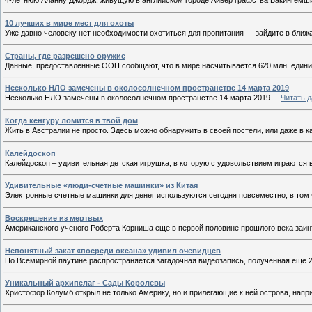
4-летнюю Аланну Джордж, живущую в английском городе Айвер графства Бакингемши
10 лучших в мире мест для охоты
Уже давно человеку нет необходимости охотиться для пропитания — зайдите в ближ
Страны, где разрешено оружие
Данные, предоставленные ООН сообщают, что в мире насчитывается 620 млн. единиц
Несколько НЛО замечены в околосолнечном пространстве 14 марта 2019
Несколько НЛО замечены в околосолнечном пространстве 14 марта 2019
...
Читать 
Когда кенгуру ломится в твой дом
Жить в Австралии не просто. Здесь можно обнаружить в своей постели, или даже в к
Калейдоскоп
Калейдоскоп – удивительная детская игрушка, в которую с удовольствием играются 
Удивительные «люди-счетные машинки» из Китая
Электронные счетные машинки для денег используются сегодня повсеместно, в том 
Воскрешение из мертвых
Американского ученого Роберта Корниша еще в первой половине прошлого века заин
Непонятный закат «посреди океана» удивил очевидцев
По Всемирной паутине распространяется загадочная видеозапись, полученная еще 2
Уникальный архипелаг - Сады Королевы
Христофор Колумб открыл не только Америку, но и прилегающие к ней острова, напри