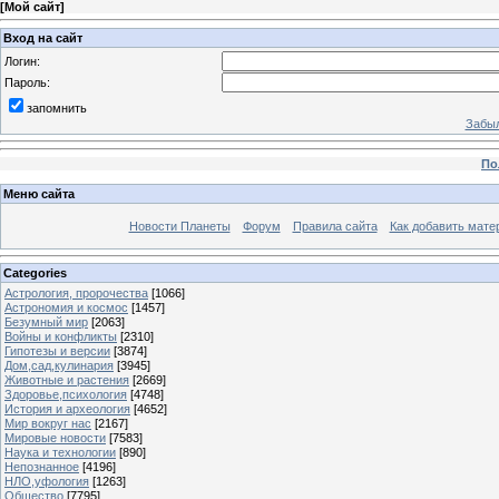
[
Мой сайт
]
Вход на сайт
Логин:
Пароль:
запомнить
Забыл
По
Меню сайта
Новости Планеты
Форум
Правила сайта
Как добавить мате
Categories
Астрология, пророчества
[1066]
Астрономия и космос
[1457]
Безумный мир
[2063]
Войны и конфликты
[2310]
Гипотезы и версии
[3874]
Дом,сад,кулинария
[3945]
Животные и растения
[2669]
Здоровье,психология
[4748]
История и археология
[4652]
Мир вокруг нас
[2167]
Мировые новости
[7583]
Наука и технологии
[890]
Непознанное
[4196]
НЛО,уфология
[1263]
Общество
[7795]