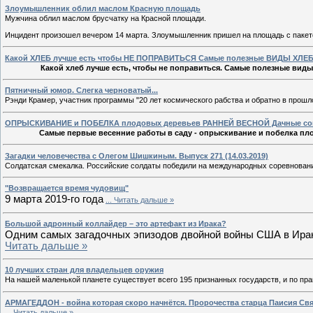
Злоумышленник облил маслом Красную площадь
Мужчина облил маслом брусчатку на Красной площади.
Инцидент произошел вечером 14 марта. Злоумышленник пришел на площадь с паке
Какой ХЛЕБ лучше есть чтобы НЕ ПОПРАВИТЬСЯ Самые полезные ВИДЫ ХЛЕ
Какой хлеб лучше есть, чтобы не поправиться. Самые полезные виды 
Пятничный юмор. Слегка черноватый...
Рэнди Крамер, участник программы "20 лет космического рабства и обратно в прош
ОПРЫСКИВАНИЕ и ПОБЕЛКА плодовых деревьев РАННЕЙ ВЕСНОЙ Дачные со
Самые первые весенние работы в саду - опрыскивание и побелка плод
Загадки человечества с Олегом Шишкиным. Выпуск 271 (14.03.2019)
Солдатская смекалка. Российские солдаты победили на международных соревновани
"Возвращается время чудовищ"
9 марта 2019-го года
...
Читать дальше »
Большой адронный коллайдер – это артефакт из Ирака?
Одним самых загадочных эпизодов двойной войны США в Ираке 
Читать дальше »
10 лучших стран для владельцев оружия
На нашей маленькой планете существует всего 195 признанных государств, и по пра
АРМАГЕДДОН - война которая скоро начнётся. Пророчества старца Паисия Свя
...
Читать дальше »