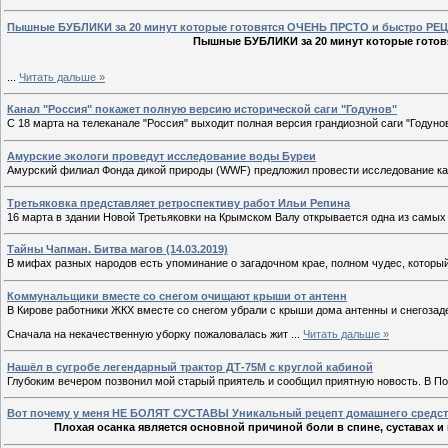
Пышные БУБЛИКИ за 20 минут которые готовятся ОЧЕНЬ ПРСТО и быстро Р
Пышные БУБЛИКИ за 20 минут которые гото
...
Читать дальше »
Канал "Россия" покажет полную версию исторической саги "Годунов"
С 18 марта на телеканале "Россия" выходит полная версия грандиозной саги "Годуно
Амурские экологи проведут исследование воды Буреи
Амурский филиал Фонда дикой природы (WWF) предложил провести исследование ка
Третьяковка представляет ретроспективу работ Ильи Репина
16 марта в здании Новой Третьяковки на Крымском Валу открывается одна из самы
Тайны Чапман. Битва магов (14.03.2019)
В мифах разных народов есть упоминание о загадочном крае, полном чудес, котор
Коммунальщики вместе со снегом очищают крыши от антенн
В Кирове работники ЖКХ вместе со снегом убрали с крыши дома антенны и снегозад
Сначала на некачественную уборку пожаловалась жит
...
Читать дальше »
Нашёл в сугробе легендарный трактор ДТ-75М с круглой кабиной
Глубоким вечером позвонил мой старый приятель и сообщил приятную новость. В П
Вот почему у меня НЕ БОЛЯТ СУСТАВЫ Уникальный рецепт домашнего средс
Плохая осанка является основной причиной боли в спине, суставах 