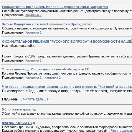
Россия готовится принять миллионы русскоязычных мигрантов
Российское руководство собирается частично решить демографическую проблему с
Прикрепления:
Картинка 1
Хотите Ходорковского или Навального в Президенты?
Общался недавно с молодым человеком, который учится на политолога. Путина он не п
Прикрепления:
Картинка 1
ОКОНЧАТЕЛЬНОЕ РЕШЕНИЕ "РУССКОГО ВОПРОСА" И ВОЗМОЖНОСТИ НАШ
Нам объявлена война.
Проект бюджета США, представленный администрацией Трампа, включает в себя шо
Прикрепления:
Картинка 1
Элегантный ход: Россия нашла способ обхитрить ЕС
Коллега Леонид Панкратов, живущий, по-моему, в Швеции, недавно сообщил о том, 
Прикрепления:
Картинка 1
·
Картинка 2
Что говорят разные психотерапевты, если у них спросить "Как пройти на вокз
Бихевиорист: «Поднимите правую ногу, продвиньте её вперед, наступите ею
Глубинны
...
Читать дальше »
Яблочный мармелад
Яблочный мармелад – классика жанра, которая придётся по вкусу сладкоежкам и даж
ФАРФОРОВЫЙ САД
Светлана Орешкина - художник, профессионально занимается фарфоровой миниатю
Каждая работа слеплена и расписана вручную из полупрозрачного ф
...
Читать дальш