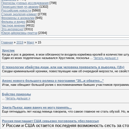
Прогнозы ученых,исследования
[798]
Происшествия,чп,аварии
[1302]
Российские новости
[5860]
Стихия,экология,климат
[2739]
Феномены и аномалии
[945]
Фильмы и видео
[6336]
Частное мнение
[4911]
Это интересно!
[3311]
Юмор,афоризмы,притчи
[2394]
Главная
»
2019
»
Март
»
15
Хрустик
Когда я рос в деревне, в мои обязанности входила кормёжка кролей в количестве шту
Один из моих подопечных назывался Хрустиком, поскольк
...
Читать дальше »
О технологии убийства души, или как человека превратить в выродка. (18+)
Сводки криминальной хроники, повествующие нам об очередной мерзости, не свойс
Анонс нового большого ролика о программе "20...и обратно..."
Итак, нам обещают большой ролик с воспоминаниями бывших участников программы "
Буйство природы
...
Читать дальше »
Эдита Пьеха: даже ванну не могу принять...
Еще пятнадцать лет назад певица говорила, что самое главное не стать обузой. Но,
Россия приглашает США серьезно поговорить «без прессы»
У России и США остается последняя возможность сесть за сто