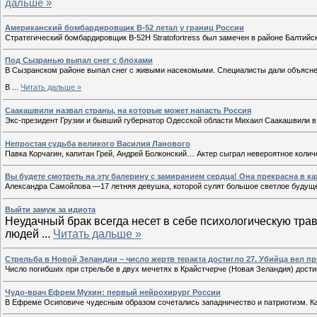
дальше »
Американский бомбардировщик B-52 летал у границ России
Стратегический бомбардировщик B-52H Stratofortress был замечен в районе Балтий
Под Сызранью выпал снег с блохами
В Сызранском районе выпал снег с живыми насекомыми. Специалисты дали объясн
В
...
Читать дальше »
Саакашвили назвал страны, на которые может напасть Россия
Экс-президент Грузии и бывший губернатор Одесской области Михаил Саакашвили в 
Непростая судьба великого Василия Ланового
Павка Корчагин, капитан Грей, Андрей Болконский… Актер сыграл невероятное количе
Вы будете смотреть на эту балерину с замиранием сердца! Она прекрасна в 
Александра Самойлова —17 летняя девушка, которой сулят большое светлое будущее
Выйти замуж за идиота
Неудачный брак всегда несет в себе психологическую тра
людей
...
Читать дальше »
Стрельба в Новой Зеландии – число жертв теракта достигло 27. Убийца вел 
Число погибших при стрельбе в двух мечетях в Крайстчерче (Новая Зеландия) дости
Чудо-врач Ефрем Мухин: первый нейрохирург России
В Ефреме Осиповиче чудесным образом сочетались западничество и патриотизм. Ка