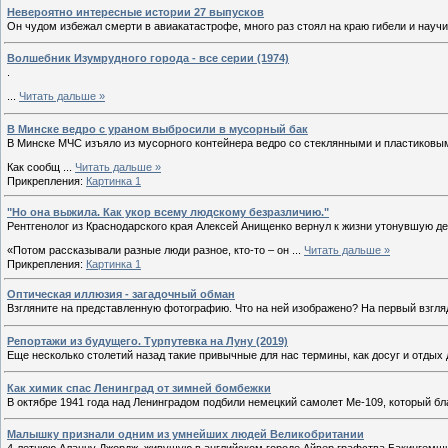
Невероятно интересные истории 27 выпусков
Он чудом избежал смерти в авиакатастрофе, много раз стоял на краю гибели и науч
Волшебник Изумрудного города - все серии (1974)
.
...
Читать дальше »
В Минске ведро с ураном выбросили в мусорный бак
В Минске МЧС изъяло из мусорного контейнера ведро со стеклянными и пластиков
Как сообщ
...
Читать дальше »
Прикрепления:
Картинка 1
"Но она выжила. Как укор всему людскому безразличию."
Рентгенолог из Краснодарского края Алексей Анищенко вернул к жизни утонувшую де
«Потом рассказывали разные люди разное, кто-то – он
...
Читать дальше »
Прикрепления:
Картинка 1
Оптическая иллюзия - загадочный обман
Взгляните на представленную фотографию. Что на ней изображено? На первый взгляд
Репортажи из будущего. Турпутевка на Луну (2019)
Еще несколько столетий назад такие привычные для нас термины, как досуг и отды
Как химик спас Ленинград от зимней бомбежки
В октябре 1941 года над Ленинградом подбили немецкий самолет Me-109, который бл
Малышку признали одним из умнейших людей Великобритании