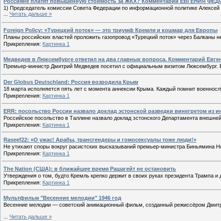
Россияне платят повышенную стоимость за ЖКХ? Комментарии ЕВГЕНИЯ ФЁДО
1) Председатель комиссии Совета Федерации по информационной политике Алексей П
...
Читать дальше »
Foreign Policy: «Турецкий поток» — это триумф Кремля и кошмар для Европы
Планы российских властей проложить газопровод «Турецкий поток» через Балканы не
Прикрепления:
Картинка 1
Медведев в Люксембурге ответил на два главных вопроса. Комментарий Евг
Премьер-министр Дмитрий Медведев посетил с официальным визитом Люксембург. В
Der Globus Deutschland: Россия возродила Крым
18 марта исполняется пять лет с момента аннексии Крыма. Каждый помнит военносл
Прикрепления:
Картинка 1
ERR: посольство России назвало доклад эстонской разведки винегретом из и
Российское посольство в Таллине назвало доклад эстонского Департамента внешней
Прикрепления:
Картинка 1
Raseef22: «О ужас! Арабы, трансгендеры и гомосексуалы тоже люди!»
Не утихают споры вокруг расистских высказываний премьер-министра Биньямина Не
Прикрепления:
Картинка 1
The Nation (США): в ближайшее время Рашагейт не остановить
Утверждения о том, будто Кремль крепко держит в своих руках президента Трампа и д
Прикрепления:
Картинка 1
Мультфильм "Весенние мелодии" 1946 год
Весенние мелодии — советский анимационный фильм, созданный режиссёром Дмитр
...
Читать дальше »