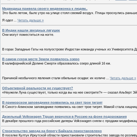
Медведица привела своего медвежонка к людям..
Это было летом, было утро на улице стоял свежий воздух. Птицы проснулись раньш
Я одел
...
Читать дальше »
В Индии нашли звездных лягушек
Они могут поместиться на ногте.
В горах Западные Гаты на полуострове Индостан команда ученых из Университета 
В самом сухом месте Земли появилось озеро
В калифорнийской Долине Смерти образовалось озеро длиной 16 км.
Причиной необычного явления стали обильные осадки: их количе
...
Читать дальше »
Объективной реальности не существует?
«Неужели Луна существует, только когда вы на нее смотрите?» — сказал Альберт Э
В приморском заповеднике появились на свет трое тигрят
В Сихотэ-Алинском заповеднике появились на свет трое тигрят. Мамой стала хищниц
Дизельный Volkswagen Tiguan вернулся в Россию на фоне подорожания
В декабре прошлого года российские дилеры Volkswagen сняли с продажи модификац
Строительство завода на берегу Байкала приостановлено
В поселке Култук Иркутской области приостановили строительство завода по розли