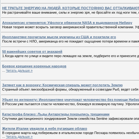
НЕ ТРАТЬТЕ ЭНЕРГИЮ НА ЛЮДЕЙ, КОТОРЫЕ ПОСТОЯННО ВАС ОТТАЛКИВАЮ
Не растрачивайте ваше внимание, силы и энергию зря, не бросайте их под ноги тем,
Апокалипсис отменяется: Уфологи обвинили NASA в выдуманном Нибиру
Новая теория может вскрыть заговор американской правительственной компании. У
Инопланетяне прочитали мысли мужчины из США и похитили его
После встречи с НЛО, американца его не покидает ощущение потери времени и пам
50 важнейших советов от знахарей
1.Когда идете по улице и видите перо лежащее на земле, подберите его и принесите 
Боевое крещение коренных народов
...
Читать дальше »
Затянет как в воронку: Космическая спираль может поглотить Землю
Странный объект линзообразной формы, обнаруженный в созвездии Рыб, ведет себя 
Убьют по интернету: Инопланетяне уничтожат человечество без помощи Ниби
В России уже пытаются спасти человечество, блокируя всемирную паутину. Уфолог
Катастрофа близко: Льды Антарктиды покрылись трещинами
Спутники дистанционного зондирования Земли семейства Sentine зафиксировали опа
Жители Италии увидели в небе пугающее облако
В середине марта над побережьем в итальянском городе Пескара появилось необычн
...
Читать дальше »