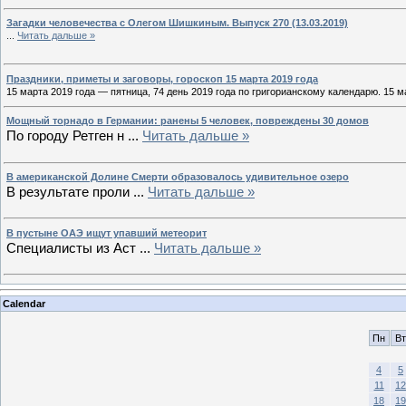
Загадки человечества с Олегом Шишкиным. Выпуск 270 (13.03.2019)
...
Читать дальше »
Праздники, приметы и заговоры, гороскоп 15 марта 2019 года
15 марта 2019 года — пятница, 74 день 2019 года по григорианскому календарю. 15 
Мощный торнадо в Германии: ранены 5 человек, повреждены 30 домов
По городу Ретген н
...
Читать дальше »
В американской Долине Смерти образовалось удивительное озеро
В результате проли
...
Читать дальше »
В пустыне ОАЭ ищут упавший метеорит
Специалисты из Аст
...
Читать дальше »
Calendar
Пн
Вт
4
5
11
12
18
19