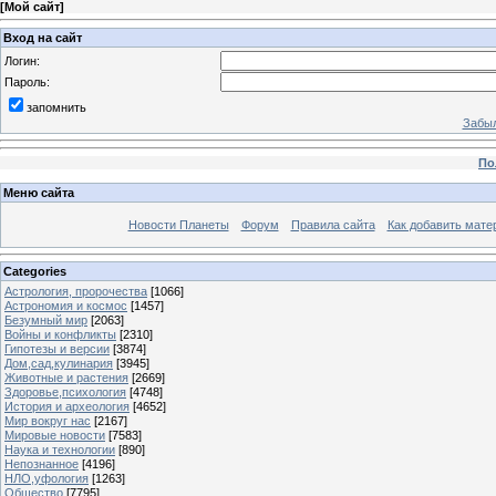
[
Мой сайт
]
Вход на сайт
Логин:
Пароль:
запомнить
Забыл
По
Меню сайта
Новости Планеты
Форум
Правила сайта
Как добавить мате
Categories
Астрология, пророчества
[1066]
Астрономия и космос
[1457]
Безумный мир
[2063]
Войны и конфликты
[2310]
Гипотезы и версии
[3874]
Дом,сад,кулинария
[3945]
Животные и растения
[2669]
Здоровье,психология
[4748]
История и археология
[4652]
Мир вокруг нас
[2167]
Мировые новости
[7583]
Наука и технологии
[890]
Непознанное
[4196]
НЛО,уфология
[1263]
Общество
[7795]