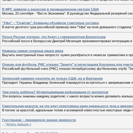
В ФРС заявили о рецессии в промышленном секторе США
Москва, 20 сентября - "Вести.Экономика". В руководстве Федеральной резервной 
"Уфа" – "Спартак". Команды объявили стартовые составы
В матче десятого тура российской премьер-лиги "Уфа" на поле домашнего стадиона
Посол России уточнил, что будет с суверенитетом Белоруссии
Российский посол в Белоруссии Дмитрий Мезенцев прокомментировал интеграцию в 
Названы самые сложные языки мира
Выучить иностранный язык непросто: нужно разобраться в нюансах грамматики и п
Опасен для футбола. РФС отказал "Зениту" в регистрации Кокорина для участ
Российский футбольный союз (РФС) отказал петербургскому футбольному клубу "Зе
Зеленский намерен посетить не только США, но и Британию
Президент Украины Владимир Зеленский планируется встретиться с американским 
Чем поить ребёнка? Исчерпывающая информация от экспертов
Эти вопросы знакомы каждому родителю: с какого возраста можно допаивать малыша 
Смертельная красота: на что идут спортсмены ради идеального тела и миров
В погоне за красотой, идеальным телом и всемирной известностью некоторые люди 
Гностицизм – лжеименное знание древности
...
Читать дальше »