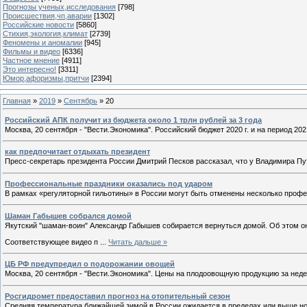
Прогнозы ученых,исследования
[798]
Происшествия,чп,аварии
[1302]
Российские новости
[5860]
Стихия,экология,климат
[2739]
Феномены и аномалии
[945]
Фильмы и видео
[6336]
Частное мнение
[4911]
Это интересно!
[3311]
Юмор,афоризмы,притчи
[2394]
Главная
»
2019
»
Сентябрь
»
20
Российский АПК получит из бюджета около 1 трлн рублей за 3 года
Москва, 20 сентября - "Вести.Экономика". Российский бюджет 2020 г. и на период 
как предпочитает отдыхать президент
Пресс-секретарь президента России Дмитрий Песков рассказал, что у Владимира Пу
Профессиональные праздники оказались под ударом
В рамках «регуляторной гильотины» в России могут быть отменены несколько про
Шаман Габышев собрался домой
Якутский "шаман-воин" Александр Габышев собирается вернуться домой. Об этом он
Соответствующее видео п
...
Читать дальше »
ЦБ РФ предупредил о подорожании овощей
Москва, 20 сентября - "Вести.Экономика". Цены на плодоовощную продукцию за неде
Росгидромет предоставил прогноз на отопительный сезон
Средняя температура ближайшей зимой в России ожидается в пределах или выше но