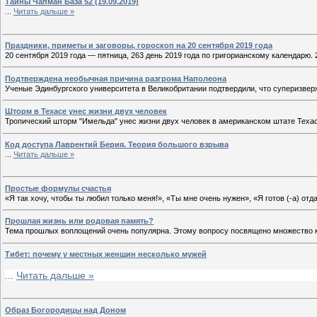
Тайны Чапман База 52 (19.09.2019)
...
Читать дальше »
Праздники, приметы и заговоры, гороскоп на 20 сентября 2019 года
20 сентября 2019 года — пятница, 263 день 2019 года по григорианскому календарю.
Подтверждена необычная причина разгрома Наполеона
Ученые Эдинбургского университета в Великобритании подтвердили, что суперизвер
Шторм в Техасе унес жизни двух человек
Тропический шторм "Имельда" унес жизни двух человек в американском штате Техас
Код доступа Лаврентий Берия. Теория большого взрыва
...
Читать дальше »
Простые формулы счастья
«Я так хочу, чтобы ты любил только меня!», «Ты мне очень нужен», «Я готов (-а) отд
Прошлая жизнь или родовая память?
Тема прошлых воплощений очень популярна. Этому вопросу посвящено множество к
Тибет: почему у местных женщин несколько мужей
...
Читать дальше »
Образ Богородицы над Доном