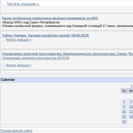
...
Читать дальше »
Какие необычные природные явления принимали за НЛО
«Взвод НЛО» над Санкт-Петербургом
Облака необычной формы, появившиеся над Северной столицей 17 июня, напомни
Тайны Чапман. Загадки китайских морей (18.09.2019)
...
Читать дальше »
Управление энергией пространства. Неоднородность пространства. Серия "Кос
Управление энергией пространства ФОРУМ
...
Читать дальше »
Calendar
«
Пн
Вт
2
3
9
10
16
17
23
24
30
Полная версия сайта