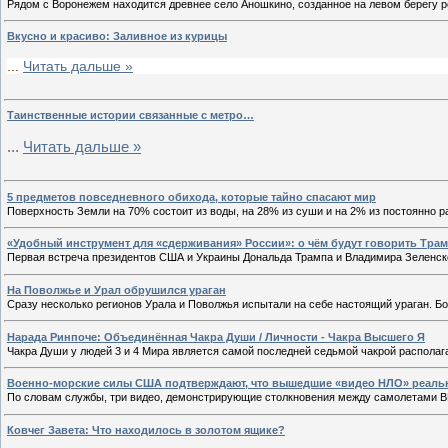
Рядом с Воронежем находится древнее село Аношкино, созданное на левом берегу ре
Вкусно и красиво: Заливное из курицы
...
Читать дальше »
Tаинственные истории связанные с метро…
...
Читать дальше »
5 предметов повседневного обихода, которые тайно спасают мир
Поверхность Земли на 70% состоит из воды, на 28% из суши и на 2% из постоянно 
«Удобный инструмент для «сдерживания» России»: о чём будут говорить Трам
Первая встреча президентов США и Украины Дональда Трампа и Владимира Зеленск
На Поволжье и Урал обрушился ураган
Сразу несколько регионов Урала и Поволжья испытали на себе настоящий ураган. Б
Нарада Ринпоче: Объединённая Чакра Души / Личности - Чакра Высшего Я
Чакра Души у людей 3 и 4 Мира является самой последней седьмой чакрой располаг
Военно-морские силы США подтверждают, что вышедшие «видео НЛО» реаль
По словам службы, три видео, демонстрирующие столкновения между самолетами В
Ковчег Завета: Что находилось в золотом ящике?