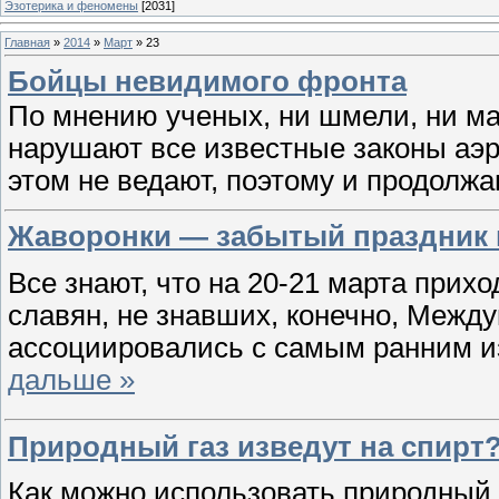
Эзотерика и феномены
[2031]
Главная
»
2014
»
Март
»
23
Бойцы невидимого фронта
По мнению ученых, ни шмели, ни май
нарушают все известные законы аэр
этом не ведают, поэтому и продолжа
Жаворонки — забытый праздник
Все знают, что на 20-21 марта прих
славян, не знавших, конечно, Между
ассоциировались с самым ранним и
дальше »
Природный газ изведут на спирт
Как можно использовать природный 