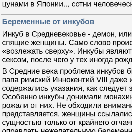
цунами в Японии.., сотни человеческ
Беременные от инкубов
Инкуб в Средневековье - демон, или
спящие женщины. Само слово происх
«возлежать сверху». Инкубы являют
сексом, после чего у тех иногда рожд
В Средние века проблема инкубов бы
папа римский Иннокентий VIII даже 
содержались указания, как следует 
Особенно инкубы донимали монахин
рожали от них. Не обходили внимани
представляется, женщины ссылались
сущностью только от крайнего отчая
оправдать нежелательную беременн