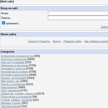
[
Мой сайт
]
Вход на сайт
Логин:
Пароль:
запомнить
Забыл
Меню сайта
Новости Планеты
Форум
Правила сайта
Как добавить мате
Categories
Астрология и пророчества
[825]
Гипотезы и прогнозы
[4629]
Дом,сад,кулинария
[223]
Животные и растения
[2796]
Здоровье и красота
[5708]
Интересности и юмор
[3758]
История и археология
[4696]
Космос, астрономия
[2263]
Мир вокруг нас
[1982]
Наука и технологии
[2422]
Непознанное
[3983]
НЛО,уфология
[1747]
Общество, в мире, новости
[11574]
Психология и отношения
[84]
Стихия, климат, экология
[421]
Фильмы и видео
[367]
Частное мнения
[111]