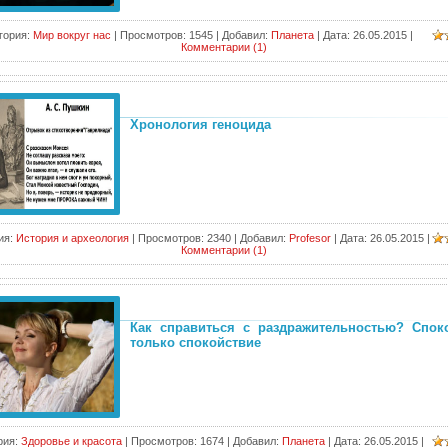
гория:
Мир вокруг нас
|
Просмотров:
1545
|
Добавил:
Планета
|
Дата:
26.05.2015
|
Комментарии (1)
Хронология геноцида
ия:
История и археология
|
Просмотров:
2340
|
Добавил:
Profesor
|
Дата:
26.05.2015
|
Комментарии (1)
Как справиться с раздражительностью? Споко
только спокойствие
рия:
Здоровье и красота
|
Просмотров:
1674
|
Добавил:
Планета
|
Дата:
26.05.2015
|