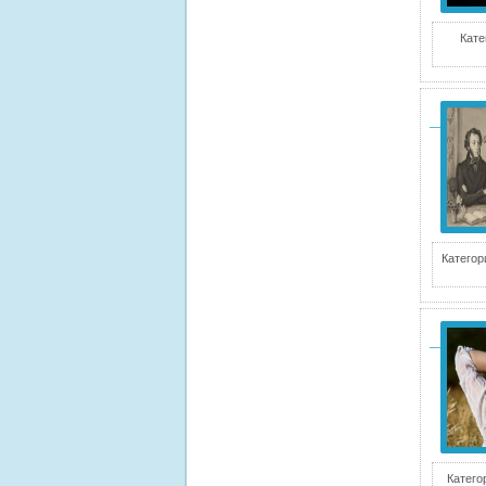
Кате
Категор
Катего