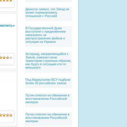
Джонсон заявил, что Запад не
может нормализовать
отношения с Россией
ились»
В Государственной Думе
выступили с предложением
наказывать за
распространение фейков о
ситуации на Украине
Астероид, направляющийся к
Земле, изменил свою
траекторию странным образом,
как будто в ситуацию кто-то
вмешался
Под Мариуполем ВСУ подбили
более 20 российских танков
Путин ответил на обвинения в
восстановлении Российской
империи
Путин ответил на обвинения в
восстановлении Российской
империи