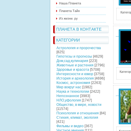
Наша Планета
Планета Тайн
Катего
Из жизни. ру
ПЛАНЕТА В КОНТАКТЕ
КАТЕГОРИИ
Астрология и пророчества
[825]
Гипотезы и прогнозы
[4629]
Дом,сад,кулинария
[223]
Животные и растения
[2796]
Здоровье и красота
[5708]
Категор
Интересности и юмор
[3758]
История и археология
[4696]
Космос, астрономия
[2263]
Мир вокруг нас
[1982]
Наука и технологии
[2422]
Непознанное
[3983]
НЛО,уфология
[1747]
Общество, в мире, новости
[11574]
Психология и отношения
[84]
Стихия, климат, экология
[421]
Фильмы и видео
[367]
Частное мнения
[111]