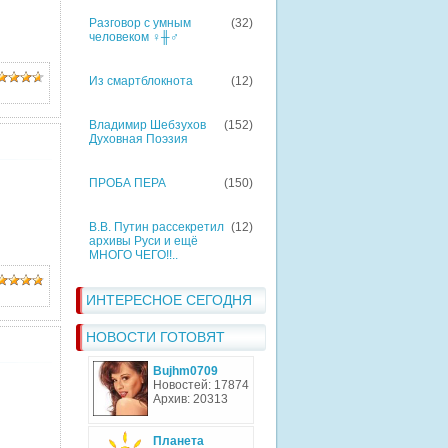
Разговор с умным
(32)
человеком ♀╫♂
Из смартблокнота
(12)
Владимир Шебзухов
(152)
Духовная Поэзия
ПРОБА ПЕРА
(150)
В.В. Путин рассекретил
(12)
архивы Руси и ещё
МНОГО ЧЕГО!!..
ИНТЕРЕСНОЕ СЕГОДНЯ
НОВОСТИ ГОТОВЯТ
Bujhm0709
Новостей: 17874
Архив: 20313
Планета