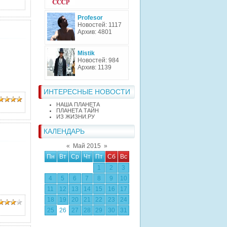
Profesor
Новостей: 1117
Архив: 4801
Mistik
Новостей: 984
Архив: 1139
ИНТЕРЕСНЫЕ НОВОСТИ
НАША ПЛАНЕТА
ПЛАНЕТА ТАЙН
ИЗ ЖИЗНИ.РУ
КАЛЕНДАРЬ
«
Май 2015
»
Пн
Вт
Ср
Чт
Пт
Сб
Вс
1
2
3
4
5
6
7
8
9
10
11
12
13
14
15
16
17
18
19
20
21
22
23
24
25
26
27
28
29
30
31