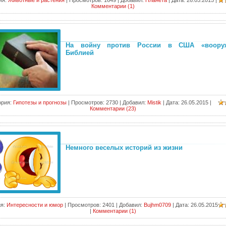
ия:
Животные и растения
|
Просмотров:
1649
|
Добавил:
Планета
|
Дата:
26.05.2015
|
Комментарии (1)
На войну против России в США «вооруж
Библией
ория:
Гипотезы и прогнозы
|
Просмотров:
2730
|
Добавил:
Mistik
|
Дата:
26.05.2015
|
Комментарии (23)
Немного веселых историй из жизни
я:
Интересности и юмор
|
Просмотров:
2401
|
Добавил:
Bujhm0709
|
Дата:
26.05.2015
|
Комментарии (1)