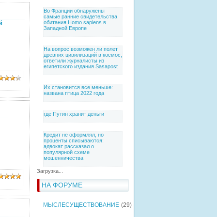
Во Франции обнаружены
самые ранние свидетельства
й
обитания Homo sapiens в
Западной Европе
На вопрос возможен ли полет
древних цивилизаций в космос,
ответили журналисты из
египетского издания Sasapost
Их становится все меньше:
названа птица 2022 года
где Путин хранит деньги
Кредит не оформлял, но
проценты списываются:
адвокат рассказал о
популярной схеме
мошенничества
Загрузка...
НА ФОРУМЕ
МЫСЛЕСУЩЕСТВОВАНИЕ
(29)