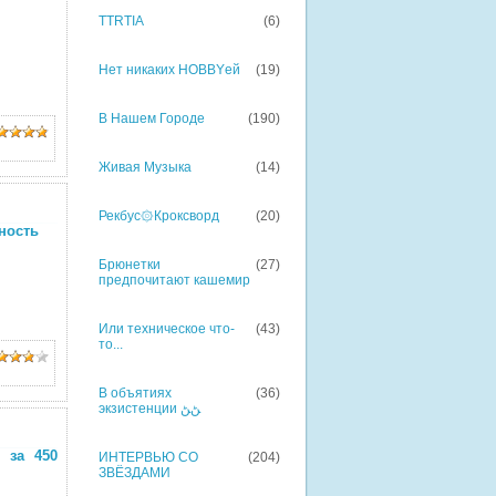
TTRTIA
(6)
Нет никаких HOBBYей
(19)
В Нашем Городе
(190)
Живая Музыка
(14)
Рекбус۞Кроксворд
(20)
ность
Брюнетки
(27)
предпочитают кашемир
Или техническое что-
(43)
то...
В объятиях
(36)
экзистенции ﮡﮡ
 за 450
ИНТЕРВЬЮ СО
(204)
ЗВЁЗДАМИ