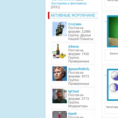
Категор
Эзотерика и феномены
[2031]
АКТИВНЫЕ ФОРУМЧАНЕ
Сл@вян
Постов на
форуме: 11986
Группа: Друзья
Нашей Планеты
Alhena
Постов на
Катег
форуме: 7430
Группа:
Проверенные
ДревлЯнИнЪ
Постов на
форуме: 4073
Группа:
Проверенные
IgChad
Постов на
форуме: 3773
Группа:
Модераторы
Категори
ИреN
Постов на