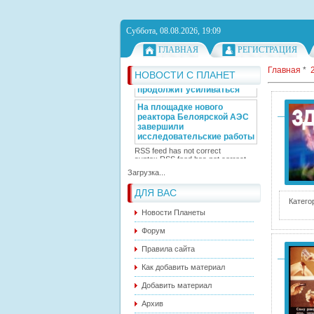
Германия направила
самолеты на военные
Суббота, 08.08.2026, 19:09
учения - впервые за 10 лет
Блинкен в СБ ООН
ГЛАВНАЯ
РЕГИСТРАЦИЯ
выступил за
возобновление зерновой
Главная
*
НОВОСТИ С ПЛАНЕТ
сделки
Жара в европейской России
продолжит усиливаться
На площадке нового
реактора Белоярской АЭС
завершили
исследовательские работы
RSS feed has not correct
Загрузка...
syntax.
RSS feed has not correct
syntax.
ДЛЯ ВАС
Катего
Новости Планеты
Форум
Правила сайта
Как добавить материал
Добавить материал
Архив