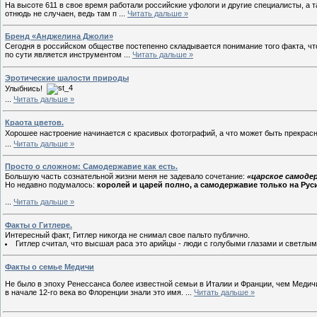
На высоте 611 в свое время работали российские уфологи и другие специалисты, а т
отнюдь не случаен, ведь там п
...
Читать дальше »
Бренд «Анджелина Джоли»
Сегодня в российском обществе постепенно складывается понимание того факта, чт
по сути является инструментом
...
Читать дальше »
Эротические шалости природы
Улыбнись!
...
Читать дальше »
Краота цветов.
Хорошее настроение начинается с красивых фотографий, а что может быть прекрасн
...
Читать дальше »
Просто о сложном: Самодержавие как есть.
Большую часть сознательной жизни меня не задевало сочетание:
«царское самоде
Но недавно подумалось:
королей и царей полно, а самодержавие только на Рус
...
Читать дальше »
Факты о Гитлере.
Интересный факт, Гитлер никогда не снимал свое пальто публично.
Гитлер считал, что высшая раса это арийцы - люди с голубыми глазами и светлы
Факты о семье Медичи
Не было в эпоху Ренессанса более известной семьи в Италии и Франции, чем Медич
в начале 12-го века во Флоренции знали это имя.
...
Читать дальше »