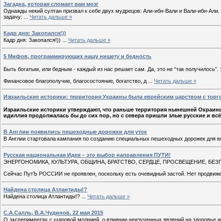
Загадка, которая сломает вам мозг
Однажды некий султан призвал к себе двух мудрецов: Али-ибн-Вали и Вали-ибн-Али. 
задачу:
...
Читать дальше »
Кадр дня: Закопался!))
Кадр дня: Закопался!))
...
Читать дальше »
5 Мифов, программирующих нашу нищету и бедность
Быть богатым, или бедным - каждый из нас решает сам. Да, это не “так получилось”.
Финансовое благополучие, благосостояние, богатство, д
...
Читать дальше »
Израильские историки: территория Украины была еврейским царством с тор
Израильские историки утверждают, что раньше территория нынешней Окраины
идиллия продолжалась бы до сих пор, но с севера пришли злые русские и вс
В Англии появились пешеходные дорожки для уток
В Англии стартовала кампания по созданию специальных пешеходных дорожек для 
Русская национальная Идея – это выбор направления ПУТИ!
ЭНЕРГОНОМИКА, КУЛЬТУРА, ОБЩИНА, БРАТСТВО, СЕРДЦЕ, ПРОСВЕЩЕНИЕ, БЕ
Сейчас ПутЪ РОССИИ не проявлен, поскольку есть очевидный застой. Нет продвиже
Найдена столица Атлантиды!?
Найдена столица Атлантиды!?
...
Читать дальше »
С.А.Салль, В.А.Чудинов. 22 мая 2015
О экспериментах с шаровой молнией, о влиянии неизученных явлений на здоровье и