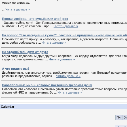
живых организмах.
...
Читать дальше »
Первая любовь - это судьба или злой рок
- Здравствуйте, дети! - Зоя Геннадьевна вошла в класс к новоиспеченным пятиклашка
ошиблась. Нет, не классом - вре
...
Читать дальше »
На вопрос "Кто нагадил на кухне?", этот пес не придумал ничего лучше, чем 
Обычно это черта присуща человеку, и, как правило, в детском возрасте. Обвинить д
двух собак собрала их в
...
Читать дальше »
Не отдаляйтесь друг от друга
Когда люди недовольны друг другом и ссорятся – их сердца отдаляются. Для того чт
сердятся, тем громче кричат.
...
Читать дальше »
А что видите вы?
Двойственные, или многозначные, изображения, как говорит нам Большой психологич
различные представления, одинак
...
Читать дальше »
Параллельные миры, которые постоянно тревожат душу
Современного человека с пытливым умом постоянно тревожат такие вопросы, как пр
фактов об НЛО и параллельных Вс
...
Читать дальше »
Calendar
Пн
Вт