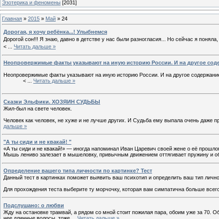
Эзотерика и феномены
[2031]
Главная
»
2015
»
Май
»
24
Дорогая, я хочу ребёнка...! Улыбнемся
Дорогой сон!!! Я знаю, давно в детстве у нас были разногласия... Но сейчас я поняла,
<
...
Читать дальше »
Неопровержимые факты указывают на иную историю России. И на другое соде
Неопровержимые факты указывают на иную историю России. И на другое содержание
<
...
Читать дальше »
Сказки Эльфики. ХОЗЯИН СУДЬБЫ
Жил-был на свете человек.
Человек как человек, не хуже и не лучше других. И Судьба ему выпала очень даже п
дальше »
"А ты сиди и не квакай! "
«А ты сиди и не квакай!» — иногда напоминал Иван Царевич своей жене о её прошл
Мышь лениво залезает в мышеловку, привычным движением оттягивает пружину и о
Определение вашего типа личности по картинке? Тест
Данный тест в картинках поможет выявить ваш психотип и определить ваш тип лично
Для прохождения теста выберите ту морчочку, которая вам симпатична больше всег
Подслушано: о любви
Жду на остановке трамвай, а рядом со мной стоит пожилая пара, обоим уже за 70. Об
нее длинные волосы, тоже
...
Читать дальше »