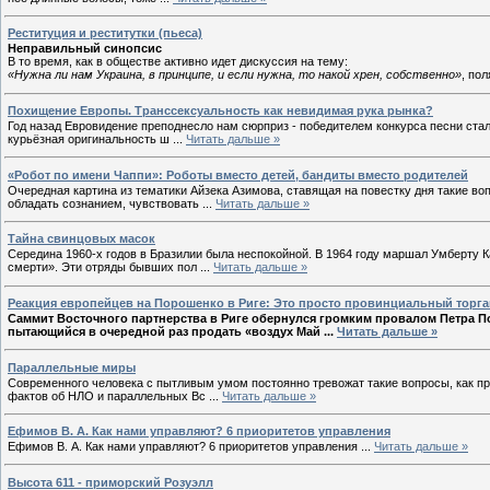
Реституция и реститутки (пьеса)
Неправильный синопсис
В то время, как в обществе активно идет дискуссия на тему:
«Нужна ли нам Украина, в принципе, и если нужна, то накой хрен, собственно»
, по
Похищение Европы. Транссексуальность как невидимая рука рынка?
Год назад Евровидение преподнесло нам сюрприз - победителем конкурса песни стал
курьёзная оригинальность ш
...
Читать дальше »
«Робот по имени Чаппи»: Роботы вместо детей, бандиты вместо родителей
Очередная картина из тематики Айзека Азимова, ставящая на повестку дня такие во
обладать сознанием, чувствовать
...
Читать дальше »
Тайна свинцовых масок
Середина 1960-х годов в Бразилии была неспокойной. В 1964 году маршал Умберту К
смерти». Эти отряды бывших пол
...
Читать дальше »
Реакция европейцев на Порошенко в Риге: Это просто провинциальный торга
Саммит Восточного партнерства в Риге обернулся громким провалом Петра П
пытающийся в очередной раз продать «воздух Май
...
Читать дальше »
Параллельные миры
Современного человека с пытливым умом постоянно тревожат такие вопросы, как пр
фактов об НЛО и параллельных Вс
...
Читать дальше »
Ефимов В. А. Как нами управляют? 6 приоритетов управления
Ефимов В. А. Как нами управляют? 6 приоритетов управления
...
Читать дальше »
Высота 611 - приморский Розуэлл