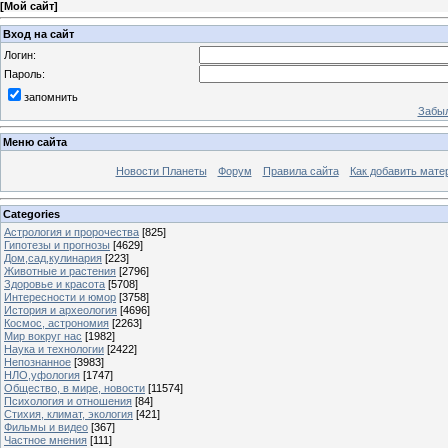
[
Мой сайт
]
Вход на сайт
Логин:
Пароль:
запомнить
Забыл
Меню сайта
Новости Планеты
Форум
Правила сайта
Как добавить мате
Categories
Астрология и пророчества
[825]
Гипотезы и прогнозы
[4629]
Дом,сад,кулинария
[223]
Животные и растения
[2796]
Здоровье и красота
[5708]
Интересности и юмор
[3758]
История и археология
[4696]
Космос, астрономия
[2263]
Мир вокруг нас
[1982]
Наука и технологии
[2422]
Непознанное
[3983]
НЛО,уфология
[1747]
Общество, в мире, новости
[11574]
Психология и отношения
[84]
Стихия, климат, экология
[421]
Фильмы и видео
[367]
Частное мнения
[111]