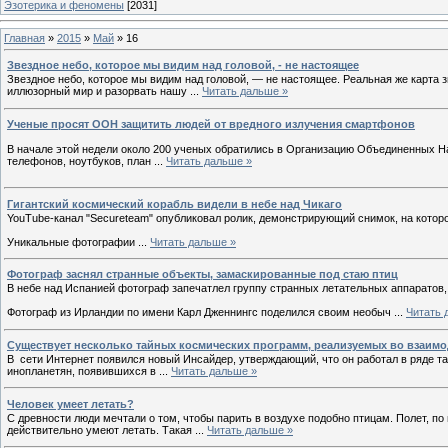
Эзотерика и феномены
[2031]
Главная
»
2015
»
Май
»
16
Звездное небо, которое мы видим над головой, - не настоящее
Звездное небо, которое мы видим над головой, — не настоящее. Реальная же карта з
иллюзорный мир и разорвать нашу
...
Читать дальше »
Ученые просят ООН защитить людей от вредного излучения смартфонов
В начале этой недели около 200 ученых обратились в Организацию Объединенных На
телефонов, ноутбуков, план
...
Читать дальше »
Гигантский космический корабль видели в небе над Чикаго
YouTube-канал "Secureteam" опубликовал ролик, демонстрирующий снимок, на кото
Уникальные фотографии
...
Читать дальше »
Фотограф заснял странные объекты, замаскированные под стаю птиц
В небе над Испанией фотограф запечатлел группу странных летательных аппаратов,
Фотограф из Ирландии по имени Карл Дженнингс поделился своим необыч
...
Читать 
Существует несколько тайных космических программ, реализуемых во взаим
В сети Интернет появился новый Инсайдер, утверждающий, что он работал в ряде т
инопланетян, появившихся в
...
Читать дальше »
Человек умеет летать?
С древности люди мечтали о том, чтобы парить в воздухе подобно птицам. Полет, по
действительно умеют летать. Такая
...
Читать дальше »