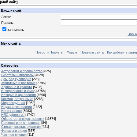
[
Мой сайт
]
Вход на сайт
Логин:
Пароль:
запомнить
Забыл
Меню сайта
Новости Планеты
Форум
Правила сайта
Как добавить мате
Categories
Астрология и пророчества
[825]
Гипотезы и прогнозы
[4629]
Дом,сад,кулинария
[223]
Животные и растения
[2796]
Здоровье и красота
[5708]
Интересности и юмор
[3758]
История и археология
[4696]
Космос, астрономия
[2263]
Мир вокруг нас
[1982]
Наука и технологии
[2422]
Непознанное
[3983]
НЛО,уфология
[1747]
Общество, в мире, новости
[11574]
Психология и отношения
[84]
Стихия, климат, экология
[421]
Фильмы и видео
[367]
Частное мнения
[111]