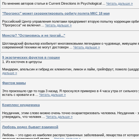
По мнению авторов статьи в Current Directions in Psychological
...
Читать дальше »
"Прогресс" может скорректировать орбиту полета МКС 18 мая
Российский Центр управления полетами предпримет вторую попытку коррекции орбиты
"Прогресса" не включил
...
Читать дальше »
Монстр? "Остановись и не трогай..."
Шотландский фольклор изобилует многовековыми легендами о чудовище, живущем в
современной техники не могут достоверн
...
Читать дальше »
9 экзотических фруктов в горшке
1. Из косточек в цитрусы
Мандарин, апельсин и гибрид их клементин, лимон и лайм, грейпфрут, помело (шеддо
дальше »
Фантом мамы
Это произошло где-то года 3 назад. Я проснулся примерно в 4 часа утра от сильного
встать с кровати и в
...
Читать дальше »
Комплекс неудачника
Неудачник, этим слово можно очень точно охарактеризовать человека. Неудачник - э
утверждать, что человек
...
Читать дальше »
Любовь редко бывает взаимной
Любовь – это одно из наиболее распространенных заболеваний, лекарства от которо
людских возможностей являе
...
Читать дальше »