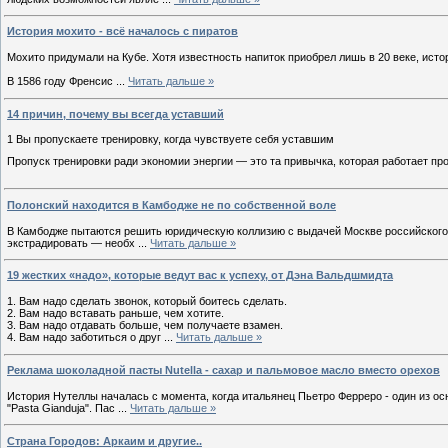
История мохито - всё началось с пиратов
Мохито придумали на Кубе. Хотя известность напиток приобрел лишь в 20 веке, исто
В 1586 году Френсис
...
Читать дальше »
14 причин, почему вы всегда уставший
1 Вы пропускаете тренировку, когда чувствуете себя уставшим
Пропуск тренировки ради экономии энергии — это та привычка, которая работает п
Полонский находится в Камбодже не по собственной воле
В Камбодже пытаются решить юридическую коллизию с выдачей Москве российского би
экстрадировать — необх
...
Читать дальше »
19 жестких «надо», которые ведут вас к успеху, от Дэна Вальдшмидта
1. Вам надо сделать звонок, который боитесь сделать.
2. Вам надо вставать раньше, чем хотите.
3. Вам надо отдавать больше, чем получаете взамен.
4. Вам надо заботиться о друг
...
Читать дальше »
Реклама шоколадной пасты Nutella - сахар и пальмовое масло вместо орехов
История Нутеллы началась с момента, когда итальянец Пьетро Ферреро - один из осн
"Pasta Gianduja". Пас
...
Читать дальше »
Страна Городов: Аркаим и другие..