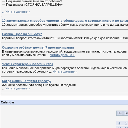
— Под каким знаком был зачат ребенок?
— Под знаком «СТОЯНКА ЗАПРЕЩЕНА»
...
Читать дальше »
10 элементарных способов упростить уборку дома, о которых никто и не дог
10 элементарных способов упростить уборку дома, о которых никто и не догадывал
Сатана. Враг ли он Богу?
Короткий вопрос: кто такой сатана? – И короткий ответ: Иисус дал два названия – «к
Сохраним ребёнку зрение! 7 простых правил
В наше время компьютерных технологий, когда детки не выпускают из рук телефоны
если у малыша есть генетиче
...
Читать дальше »
Черты характера и болезни глаз
Как наше ментальное восприятие мира порождает болезни.Видеть мир в искаженном в
сотовых телефонов, об экологи
...
Читать дальше »
Когда женщина теряет красоту.
Женские болезни, это обиды на мужчин и гордыня
...
Читать дальше »
Calendar
Пн
Вт
4
5
11
12