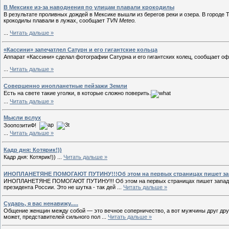
В Мексике из-за наводнения по улицам плавали крокодилы
В результате проливных дождей в Мексике вышли из берегов реки и озера. В городе
крокодилы плавали в лужах, сообщает
TVN Meteo.
...
Читать дальше »
«Кассини» запечатлел Сатурн и его гигантские кольца
Аппарат «Кассини» сделал фотографии Сатурна и его гигантских колец, сообщает о
...
Читать дальше »
Совершенно инопланетные пейзажи Земли
Есть на свете такие уголки, в которые сложно поверить.
...
Читать дальше »
Мысли вслух
ЗоопозитиФ!
...
Читать дальше »
Кадр дня: Котярик!))
Кадр дня: Котярик!))
...
Читать дальше »
ИНОПЛАНЕТЯНЕ ПОМОГАЮТ ПУТИНУ!!!Об этом на первых страницах пишет зап
ИНОПЛАНЕТЯНЕ ПОМОГАЮТ ПУТИНУ!!! Об этом на первых страницах пишет западная
президента России. Это не шутка - так дей
...
Читать дальше »
Сударь, я вас ненавижу.....
Общение женщин между собой — это вечное соперничество, а вот мужчины друг друг
может, представителей сильного пол
...
Читать дальше »