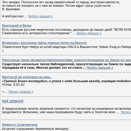
Это загадка. Полтысячи лет назад пришёл какой-то народ, выстроил крепости,
но никого не покорял, ни с кем не воевал. Потом вдруг сразу ушёл на юг…
В. Крапивин
А мой рассказ
...
Читать дальше »
Высоцкий и Веды
Есть хорошие русские ведические пословицы, дошедшие до наших дней: "ВСЯК
Семёновича есть интересное стихотворение "
...
Читать дальше »
Возможно, разгадана тайна темных пятен на Европе
Планетологи Курт Нибур из штаб-квартиры НАСА в Вашингтоне, Кевин Хэнд из Лабор
»
Некоторые люди являются Наблюдателями, присутствующими на Земле по за
Существует несколько типов Наблюдателей, присутствующих на Земле по за
передавая её в снах. Многие делают это не совсе
...
Читать дальше »
Фаэтон.И ад следовал за ним...
«Третий Ангел вострубил, и упала с неба большая звезда, горящая подобно
/Откр. 8:10-11/
<
...
Читать дальше »
РАЙ ЗЕМНОЙ
В предсказаниях многих пророков говорится, что несмотря на кошмарные катаклизмы,
продолжится. Возможно, уже наши праправнуки будут жить в Золотом веке.
...
Читать
Немного позитивчика
Астролог спрашивает беременную женщину: