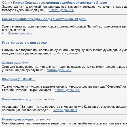
Облик Иисуса Христа восстановили судебные эксперты из Италии
Экспертам из итальянской полиции удалось, как они утверждают, установить, как 
методов судебной медицины,
...
Читать дальше »
Кошка прожила без еды и воды в контейнере 49 дней
Удивительная история приключилась с домашней кошкой Пиппой, которая жила в авс
без еды и питья.
<
...
Читать дальше »
Игры со смертью при свечах
Полуночные гадания при свечах на суженого или судьбу, вызывание духов давно ум
молодежи как в далеком прошлом,
...
Читать дальше »
Слоны амфибии
Хотя уже давно известно, что слоны — одни из самых умных млекопитающих, лишь б
уникальная для сухопутных
...
Читать дальше »
Юморина (15.05.2015)
Только лучшие из лучших в главном юмористическом фестивале года "Юморина" на т
Евгений Петросян, Юрий Аскаров
...
Читать дальше »
Инопланетяне ждут от нас любви
Ассоциация "За принятие человечества в Космическую Коалицию", в которую вошли 
организации, поставила перед с
...
Читать дальше »
Новые идеи рождаются во сне
Cон объединяет воспоминания и закрепляет их так, чтобы мы могли воспользоватьс