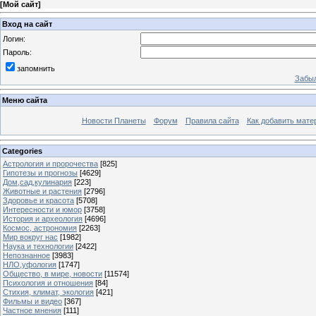
[
Мой сайт
]
Вход на сайт
Логин:
Пароль:
запомнить
Забыл
Меню сайта
Новости Планеты
Форум
Правила сайта
Как добавить мате
Categories
Астрология и пророчества
[825]
Гипотезы и прогнозы
[4629]
Дом,сад,кулинария
[223]
Животные и растения
[2796]
Здоровье и красота
[5708]
Интересности и юмор
[3758]
История и археология
[4696]
Космос, астрономия
[2263]
Мир вокруг нас
[1982]
Наука и технологии
[2422]
Непознанное
[3983]
НЛО,уфология
[1747]
Общество, в мире, новости
[11574]
Психология и отношения
[84]
Стихия, климат, экология
[421]
Фильмы и видео
[367]
Частное мнения
[111]