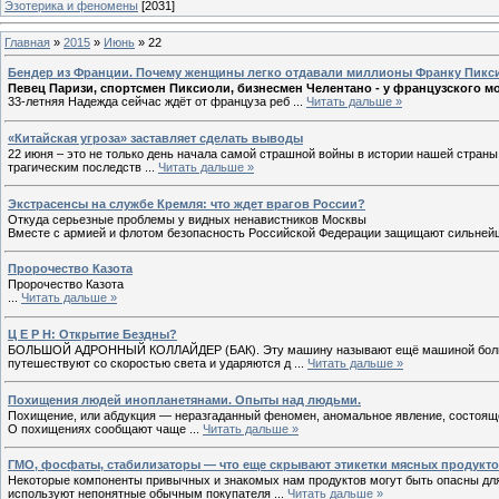
Эзотерика и феномены
[2031]
Главная
»
2015
»
Июнь
»
22
Бендер из Франции. Почему женщины легко отдавали миллионы Франку Пикс
Певец Паризи, спортсмен Пиксиоли, бизнесмен Челентано - у французского м
33-летняя Надежда сейчас ждёт от француза реб
...
Читать дальше »
«Китайская угроза» заставляет сделать выводы
22 июня – это не только день начала самой страшной войны в истории нашей страны. 
трагическим последств
...
Читать дальше »
Экстрасенсы на службе Кремля: что ждет врагов России?
Откуда серьезные проблемы у видных ненавистников Москвы
Вместе с армией и флотом безопасность Российской Федерации защищают сильнейши
Пророчество Казота
Пророчество Казота
...
Читать дальше »
Ц Е Р Н: Открытие Бездны?
БОЛЬШОЙ АДРОННЫЙ КОЛЛАЙДЕР (БАК). Эту машину называют ещё машиной большог
путешествуют со скоростью света и ударяются д
...
Читать дальше »
Похищения людей инопланетянами. Опыты над людьми.
Похищение, или абдукция — неразгаданный феномен, аномальное явление, состоящ
О похищениях сообщают чаще
...
Читать дальше »
ГМО, фосфаты, стабилизаторы — что еще скрывают этикетки мясных продукт
Некоторые компоненты привычных и знакомых нам продуктов могут быть опасны для
используют непонятные обычным покупателя
...
Читать дальше »