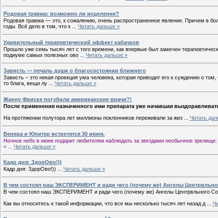
Родовая травма: возможно ли исцеление?
Родовая травма — это, к сожалению, очень распространенное явление. Причем в бо
годы. Всё дело в том, что к
...
Читать дальше »
Удивительный терапевтический эффект кабачков
Прошло уже семь тысяч лет с того времени, как впервые был замечен терапевтически
подиуме самых полезных ово
...
Читать дальше »
Зависть — печаль души о благосостоянии ближнего
Зависть – это некая проекция ума человека, которая приводит его к суждению о том, ч
то блага, вещи лу
...
Читать дальше »
Жанну Фриске погубили американские врачи?!
После применения назначенного ими препарата уже начавшая выздоравливать 
На протяжении полутора лет миллионы поклонников переживали за жиз
...
Читать дал
Венера и Юпитер встретятся 30 июня.
Ночное небо в июне подарит любителям наблюдать за звездами необычное зрелище: 
<
...
Читать дальше »
Кадр дня: ЗдорОво!))
Кадр дня: ЗдорОво!))
...
Читать дальше »
В чем состоял наш ЭКСПЕРИМЕНТ и ради чего (почему же) Ангелы Центрвльно
В чем состоял наш ЭКСПЕРИМЕНТ и ради чего (почему же) Ангелы Центрвльного Сол
Как вы относитесь к такой информации, что все мы несколько тысяч лет назад д
...
Ч