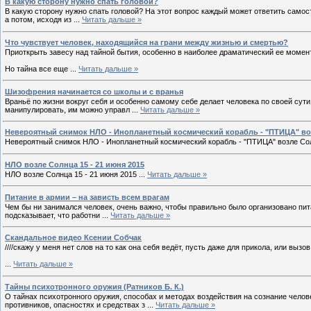
В какую сторону нужно спать головой?
В какую сторону нужно спать головой? На этот вопрос каждый может ответить самосто
а потом, исходя из
...
Читать дальше »
Что чувствует человек, находящийся на грани между жизнью и смертью?
Приоткрыть завесу над тайной бытия, особенно в наиболее драматический ее момент
Но тайна все еще
...
Читать дальше »
Шизофрения начинается со школы и с вранья
Враньё по жизни вокруг себя и особенно самому себе делает человека по своей сут
манипулировать, им можно управл
...
Читать дальше »
Невероятный снимок НЛО - Инопланетный космический корабль - "ПТИЦА" воз
Невероятный снимок НЛО - Инопланетный космический корабль - "ПТИЦА" возле Сол
НЛО возле Солнца 15 - 21 июня 2015
НЛО возле Солнца 15 - 21 июня 2015
...
Читать дальше »
Питание в армии – на зависть всем врагам
Чем бы ни занимался человек, очень важно, чтобы правильно было организовано питан
подсказывает, что работни
...
Читать дальше »
Cкандальное видео Ксении Собчак
////скажу у меня нет слов на то как она себя ведёт, пусть даже для прикола, или выз
...
Читать дальше »
Тайны психотронного оружия (Ратников Б. К.)
О тайнах психотронного оружия, способах и методах воздействия на сознание челов
противников, опасностях и средствах з
...
Читать дальше »