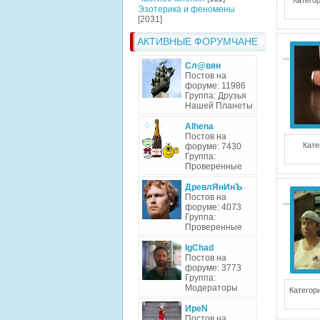
Категор
Эзотерика и феномены
[2031]
АКТИВНЫЕ ФОРУМЧАНЕ
Сл@вян
Постов на
форуме: 11986
Группа: Друзья
Нашей Планеты
Alhena
Постов на
Кате
форуме: 7430
Группа:
Проверенные
ДревлЯнИнЪ
Постов на
форуме: 4073
Группа:
Проверенные
IgChad
Постов на
форуме: 3773
Группа:
Модераторы
Категори
ИреN
Постов на