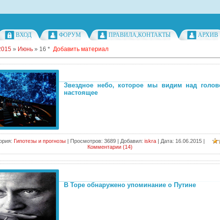
ВХОД
ФОРУМ
ПРАВИЛА,КОНТАКТЫ
АРХИВ
2015
»
Июнь
»
16
*
Добавить материал
Звездное небо, которое мы видим над голово
настоящее
ория:
Гипотезы и прогнозы
|
Просмотров:
3689
|
Добавил:
iskra
|
Дата:
16.06.2015
|
Комментарии (14)
В Торе обнаружено упоминание о Путине