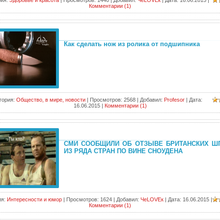
ия:
Здоровье и красота
|
Просмотров:
1440
|
Добавил:
ЧеLOVEк
|
Дата:
16.06.2015
|
Комментарии (1)
Как сделать нож из ролика от подшипника
гория:
Общество, в мире, новости
|
Просмотров:
2568
|
Добавил:
Profesor
|
Дата:
16.06.2015
|
Комментарии (1)
СМИ СООБЩИЛИ ОБ ОТЗЫВЕ БРИТАНСКИХ Ш
ИЗ РЯДА СТРАН ПО ВИНЕ СНОУДЕНА
я:
Интересности и юмор
|
Просмотров:
1624
|
Добавил:
ЧеLOVEк
|
Дата:
16.06.2015
|
Комментарии (1)