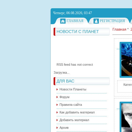
Четверг, 06.08.2026, 03:47
ГЛАВНАЯ
РЕГИСТРАЦИЯ
RSS feed has not correct
Главная
*
syntax.
RSS feed has not correct
НОВОСТИ С ПЛАНЕТ
syntax.
RSS feed has not correct
syntax.
Загрузка...
ДЛЯ ВАС
Катег
Новости Планеты
Форум
Правила сайта
Как добавить материал
Добавить материал
Архив