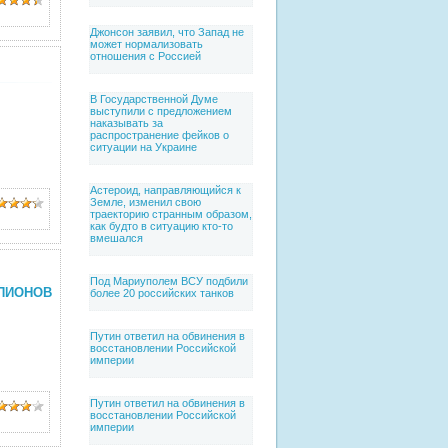
Джонсон заявил, что Запад не
может нормализовать
отношения с Россией
В Государственной Думе
выступили с предложением
наказывать за
распространение фейков о
ситуации на Украине
Астероид, направляющийся к
Земле, изменил свою
траекторию странным образом,
как будто в ситуацию кто-то
вмешался
Под Мариуполем ВСУ подбили
ПИОНОВ
более 20 российских танков
Путин ответил на обвинения в
восстановлении Российской
империи
Путин ответил на обвинения в
восстановлении Российской
империи