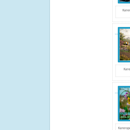
Кате
Кате
Категор