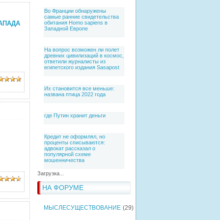
Во Франции обнаружены
самые ранние свидетельства
АПАДА
обитания Homo sapiens в
Западной Европе
На вопрос возможен ли полет
древних цивилизаций в космос,
ответили журналисты из
египетского издания Sasapost
Их становится все меньше:
названа птица 2022 года
где Путин хранит деньги
Кредит не оформлял, но
проценты списываются:
адвокат рассказал о
популярной схеме
мошенничества
Загрузка...
НА ФОРУМЕ
МЫСЛЕСУЩЕСТВОВАНИЕ
(29)