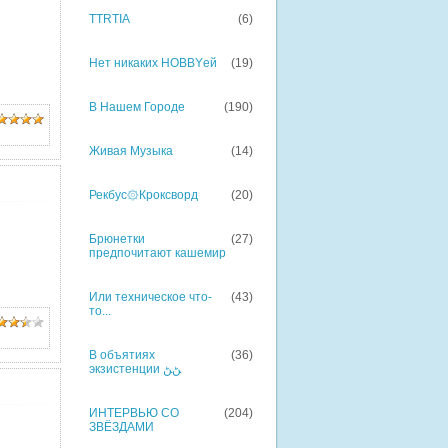
TTRTIA
(6)
Нет никаких HOBBYей
(19)
В Нашем Городе
(190)
Живая Музыка
(14)
Рекбус۞Кроксворд
(20)
Брюнетки
(27)
предпочитают кашемир
Или техническое что-
(43)
то...
В объятиях
(36)
экзистенции ﮡﮡ
ИНТЕРВЬЮ СО
(204)
ЗВЁЗДАМИ