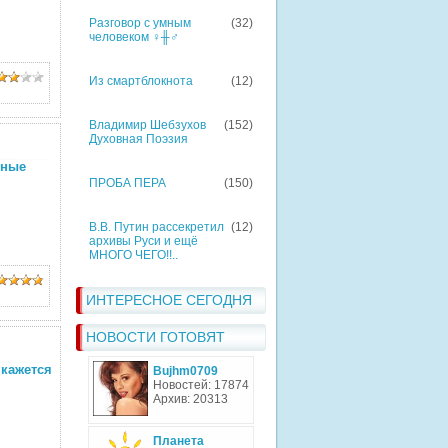
Разговор с умным
(32)
человеком ♀╫♂
Из смартблокнота
(12)
Владимир Шебзухов
(152)
Духовная Поэзия
чные
ПРОБА ПЕРА
(150)
В.В. Путин рассекретил
(12)
архивы Руси и ещё
МНОГО ЧЕГО!!..
ИНТЕРЕСНОЕ СЕГОДНЯ
НОВОСТИ ГОТОВЯТ
 кажется
Bujhm0709
Новостей: 17874
Архив: 20313
Планета