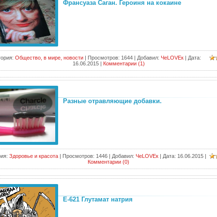
Франсуаза Саган. Героиня на кокаине
гория:
Общество, в мире, новости
|
Просмотров:
1644
|
Добавил:
ЧеLOVEк
|
Дата:
16.06.2015
|
Комментарии (1)
Разные отравляющие добавки.
ия:
Здоровье и красота
|
Просмотров:
1446
|
Добавил:
ЧеLOVEк
|
Дата:
16.06.2015
|
Комментарии (0)
Е-621 Глутамат натрия