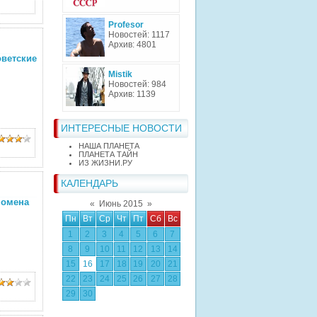
Profesor
Новостей: 1117
Архив: 4801
ветские
Mistik
Новостей: 984
Архив: 1139
ИНТЕРЕСНЫЕ НОВОСТИ
НАША ПЛАНЕТА
ПЛАНЕТА ТАЙН
ИЗ ЖИЗНИ.РУ
КАЛЕНДАРЬ
номена
«
Июнь 2015
»
Пн
Вт
Ср
Чт
Пт
Сб
Вс
1
2
3
4
5
6
7
8
9
10
11
12
13
14
15
16
17
18
19
20
21
22
23
24
25
26
27
28
29
30