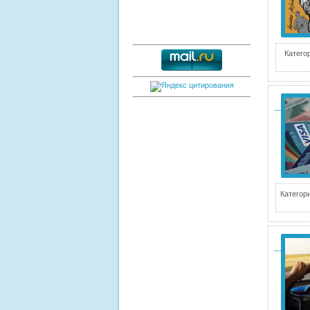
Катего
Категори