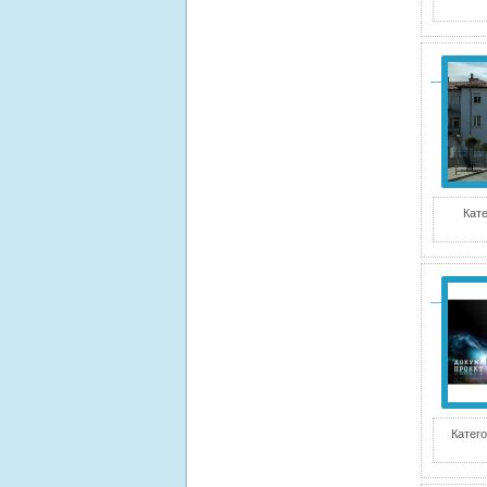
Кате
Катего