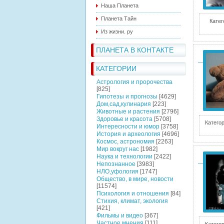
Наша Планета
Планета Тайн
Катег
Из жизни. ру
ПЛАНЕТА В КОНТАКТЕ
КАТЕГОРИИ
Астрология и пророчества
[825]
Гипотезы и прогнозы
[4629]
Дом,сад,кулинария
[223]
Животные и растения
[2796]
Здоровье и красота
[5708]
Категор
Интересности и юмор
[3758]
История и археология
[4696]
Космос, астрономия
[2263]
Мир вокруг нас
[1982]
Наука и технологии
[2422]
Непознанное
[3983]
НЛО,уфология
[1747]
Общество, в мире, новости
[11574]
Психология и отношения
[84]
Стихия, климат, экология
[421]
Фильмы и видео
[367]
Частное мнения
[111]