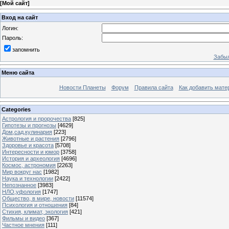
[
Мой сайт
]
Вход на сайт
Логин:
Пароль:
запомнить
Забыл
Меню сайта
Новости Планеты
Форум
Правила сайта
Как добавить мате
Categories
Астрология и пророчества
[825]
Гипотезы и прогнозы
[4629]
Дом,сад,кулинария
[223]
Животные и растения
[2796]
Здоровье и красота
[5708]
Интересности и юмор
[3758]
История и археология
[4696]
Космос, астрономия
[2263]
Мир вокруг нас
[1982]
Наука и технологии
[2422]
Непознанное
[3983]
НЛО,уфология
[1747]
Общество, в мире, новости
[11574]
Психология и отношения
[84]
Стихия, климат, экология
[421]
Фильмы и видео
[367]
Частное мнения
[111]