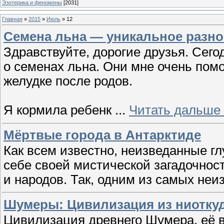
Эзотерика и феномены
[2031]
Главная
»
2015
»
Июль
»
12
Семена льна — уникальное разно
Здравствуйте, дорогие друзья. Сег
о семенах льна. Они мне очень помо
желудке после родов.
Я кормила ребенк
...
Читать дальше
Мёртвые города в Антарктиде
Как всем известно, неизведанные г
себе своей мистической загадочнос
и народов. Так, одним из самых не
Шумеры: Цивилизация из ниотку
Цивилизация древнего Шумера, её 