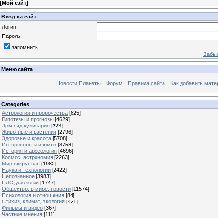
[
Мой сайт
]
Вход на сайт
Логин:
Пароль:
запомнить
Забыл
Меню сайта
Новости Планеты
Форум
Правила сайта
Как добавить мате
Categories
Астрология и пророчества
[825]
Гипотезы и прогнозы
[4629]
Дом,сад,кулинария
[223]
Животные и растения
[2796]
Здоровье и красота
[5708]
Интересности и юмор
[3758]
История и археология
[4696]
Космос, астрономия
[2263]
Мир вокруг нас
[1982]
Наука и технологии
[2422]
Непознанное
[3983]
НЛО,уфология
[1747]
Общество, в мире, новости
[11574]
Психология и отношения
[84]
Стихия, климат, экология
[421]
Фильмы и видео
[367]
Частное мнения
[111]