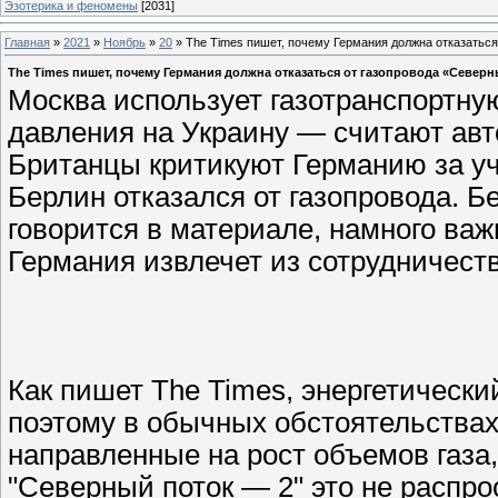
Эзотерика и феномены
[2031]
Главная
»
2021
»
Ноябрь
»
20
» The Times пишет, почему Германия должна отказаться
The Times пишет, почему Германия должна отказаться от газопровода «Северн
Москва использует газотранспортну
давления на Украину — считают авт
Британцы критикуют Германию за уча
Берлин отказался от газопровода. Б
говорится в материале, намного ва
Германия извлечет из сотрудничест
Как пишет The Times, энергетическ
поэтому в обычных обстоятельствах
направленные на рост объемов газа,
"Северный поток — 2" это не распро