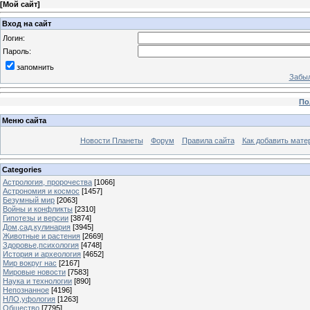
[
Мой сайт
]
Вход на сайт
Логин:
Пароль:
запомнить
Забыл
По
Меню сайта
Новости Планеты
Форум
Правила сайта
Как добавить мате
Categories
Астрология, пророчества
[1066]
Астрономия и космос
[1457]
Безумный мир
[2063]
Войны и конфликты
[2310]
Гипотезы и версии
[3874]
Дом,сад,кулинария
[3945]
Животные и растения
[2669]
Здоровье,психология
[4748]
История и археология
[4652]
Мир вокруг нас
[2167]
Мировые новости
[7583]
Наука и технологии
[890]
Непознанное
[4196]
НЛО,уфология
[1263]
Общество
[7795]