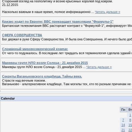
Сторонний взгляд на геополитику и возню крысиных королей под ковром.
21.12.2015
Насколько важным в наше время, полное информационно
...
Читать дальше »
Кризис ходит по Европе: ВВС прекращает трансляции "Формулы-1"
Британская телекомпания BBC расторгает контракт с "Формулой-1", информирует Mot
СФЕРА СОВЕРШЕНСТВА
Бог держал в руке Сферу Совершенства. И была она Совершенна. И нечего было доб
Сломанный мировоззренческий компас
От чего-то подумалось. В последние лет тридцать вся терминология сделала эдакий 
Маневры групп НЛО возле Солнца - 21 декабря 2015
Маневры групп НЛО возле Солнца - 21 декабря 2015
...
Читать дальше »
Секреты Ваганьковского кладбища. Тайны века.
Страсти над вечным покоем.
Ваганьково - альтернативное кладбище. Там могилы тех, кто по разным причинам не
Calendar
Пн
Вт
1
7
8
14
15
21
22