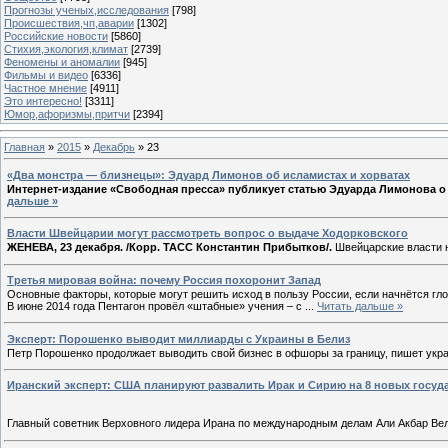
Прогнозы ученых,исследования
[798]
Происшествия,чп,аварии
[1302]
Российские новости
[5860]
Стихия,экология,климат
[2739]
Феномены и аномалии
[945]
Фильмы и видео
[6336]
Частное мнение
[4911]
Это интересно!
[3311]
Юмор,афоризмы,притчи
[2394]
Главная
»
2015
»
Декабрь
»
23
«Два монстра — близнецы»: Эдуард Лимонов об исламистах и хорватах
Интернет-издание «Свободная пресса» публикует статью Эдуарда Лимонова о
дальше »
Власти Швейцарии могут рассмотреть вопрос о выдаче Ходорковского
ЖЕНЕВА, 23 декабря. /Корр. ТАСС Константин Прибытков/.
Швейцарские власти 
Третья мировая война: почему Россия похоронит Запад
Основные факторы, которые могут решить исход в пользу России, если начнётся гл
В июне 2014 года Пентагон провёл «штабные» учения – с
...
Читать дальше »
Эксперт: Порошенко выводит миллиарды с Украины в Белиз
Петр Порошенко продолжает выводить свой бизнес в офшоры за границу, пишет укра
Иранский эксперт: США планируют развалить Ирак и Сирию на 8 новых госуд
Главный советник Верховного лидера Ирана по международным делам Али Акбар Вел