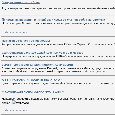
Загадка «живого серебра»
Ртуть – один из самых интересных металлов, проявляющих весьма необычные свойст
Природная аномалия: в латвийских лесах до сих пор собирают лисички
На территории Латвии стоит нетипичная для второй половины декабря теплая погода,
...
Читать дальше »
Пентагон восстает против Обамы
Американские военные недовольны политикой Обамы в Сирии. Об этом в интервью б
США обнародовали 179 целей ядерных ударов в Москве
Нацуправление архивов и документации США обнародовало список потенциальных це
Земля. Территория загадок. Гипогей. Храм смерти
Зловещее подземное сооружение Гипогей, расположенное на Мальте, представляет с
животных. Любопытство заводит детей и туристов в темные
...
Читать дальше »
А ВЫ ПРОБОВАЛИ ГЛАДИТЬ БЕЗ УТЮГА?
Куча стирки и, как следствие, - куча глажки. Для большинства из нас - это занятие
❄ КОЛЛЕКЦИЯ НОВОГОДНИХ ЧАСТУШЕК ❄
Народное творчество подарило нам такой веселый жанр, как частушки. Это коротки
сюжет.
...
Читать дальше »