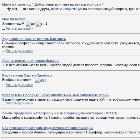
Маме на заметку. " Добалуешь или мне нравится мой сын!"
— Ну вот, — сказала подруга, скептически глянув на попискивающий сверток, туго с
Мысли вслух.
ЗоопозитиФ!!!
...
Читать дальше »
Художественные хитрости. Картины.
В каждой профессии существуют свои хитрости. У художников они тоже, разумеется,
картины.
...
Читать дальше »
Десять психологических фактов
1. В незнакомом месте большинство людей делает поворот направо. Поэтому, если вы
Карикатуры Сергея Сыченко
Весёлые картинки.
...
Читать дальше »
Изобретения россиян, изменивших мир. Американские горки
Самый популярный в мире аттракцион был придуман еще в XVIII петербургским уче
...
Читать дальше »
Земле предрекли катастрофу из-за астероидов-кентавров (ФОТО)
Масштабную катастрофу на Земле способны вызвать астероиды-кентавры, и риск воз
Секретные территории. Куда исчезают цивилизации
Загадочный остров Авалон, легендарный континент Пацифида, мифическая страна Э