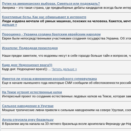
Путин на американских выборах. Смеяться или подождать?
Америка – это такая страна, где предвыборные дебаты кандидатов всегда были инте
Кокетливые боты. Как нас обманывают в интернете
Люди издавна мечтали об умных машинах, похожих на человека. Кажется, мечт
дальше »
Порошенко - Украина создана братским еврейским народом
Евреи были непосредственными участниками создания государства Украина. Об эт
Искатели: Подводная преисподня
Наши предки заметили, что водоемы несут в себе гораздо больше тайн и вопросов, 
Кадр дня: Недооценил врага!))
Кадр дня: Недооценил врага!))
...
Читать дальше »
Имеется ли угроза извержения российского супервулкана
Еще в начале нынешнего года некоторые СМИ сообщили об обеспокоенности российс
На Темзе устроят естественные катки
Интересный проект по созданию естественных ледовых катков на Темзе, которая зам
Сильное наводнение в Уругвае
Мощные тропические ливни привели к сильным наводнениям на севере Уругвая, со
Акула откусила руку бразильцу
В Бразилии акула напала на 33-летнего бразильца возле архипелага Фернанду-ди-Но