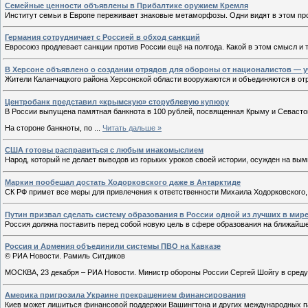
Cемейные ценности объявлены в Прибалтике оружием Кремля
Институт семьи в Европе переживает знаковые метаморфозы. Одни видят в этом пр
Германия сотрудничает с Россией в обход санкций
Евросоюз продлевает санкции против России ещё на полгода. Какой в этом смысл и 
В Херсоне объявлено о создании отрядов для обороны от националистов — 
Жители Каланчацкого района Херсонской области вооружаются и объединяются в от
Центробанк представил «крымскую» сторублевую купюру
В России выпущена памятная банкнота в 100 рублей, посвященная Крыму и Севасто
На стороне банкноты, по
...
Читать дальше »
США готовы расправиться с любым инакомыслием
Народ, который не делает выводов из горьких уроков своей истории, осужден на вым
Маркин пообещал достать Ходорковского даже в Антарктиде
СК РФ примет все меры для привлечения к ответственности Михаила Ходорковского, 
Путин призвал сделать систему образования в России одной из лучших в мир
Россия должна поставить перед собой новую цель в сфере образования на ближайш
Россия и Армения объединили системы ПВО на Кавказе
© РИА Новости. Рамиль Ситдиков
МОСКВА, 23 декабря – РИА Новости. Министр обороны России Сергей Шойгу в среду
Америка пригрозила Украине прекращением финансирования
Киев может лишиться финансовой поддержки Вашингтона и других международных па