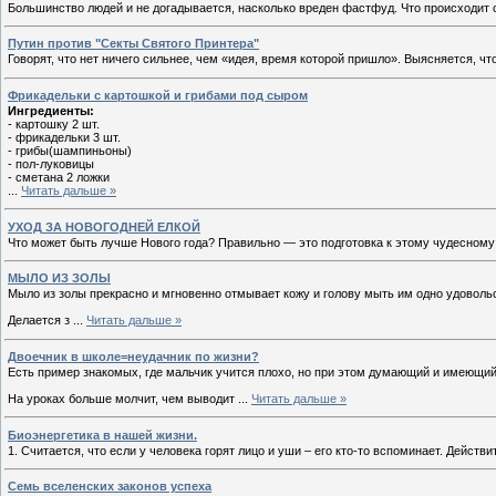
Большинство людей и не догадывается, насколько вреден фастфуд. Что происходит с
Путин против "Секты Святого Принтера"
Говорят, что нет ничего сильнее, чем «идея, время которой пришло». Выясняется, ч
Фрикадельки с картошкой и грибами под сыром
Ингредиенты:
- картошку 2 шт.
- фрикадельки 3 шт.
- грибы(шампиньоны)
- пол-луковицы
- сметана 2 ложки
...
Читать дальше »
УХОД ЗА НОВОГОДНЕЙ ЕЛКОЙ
Что может быть лучше Нового года? Правильно — это подготовка к этому чудесному 
МЫЛО ИЗ ЗОЛЫ
Мыло из золы прекрасно и мгновенно отмывает кожу и голову мыть им одно удоволь
Делается з
...
Читать дальше »
Двоечник в школе=неудачник по жизни?
Есть пример знакомых, где мальчик учится плохо, но при этом думающий и имеющий
На уроках больше молчит, чем выводит
...
Читать дальше »
Биоэнергетика в нашей жизни.
1. Считается, что если у человека горят лицо и уши – его кто-то вспоминает. Дейст
Семь вселенских законов успеха