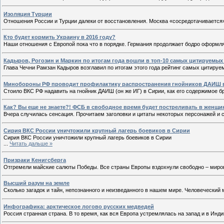
Изоляция Турции
Отношения России и Турции далеки от восстановления. Москва «сосредотачивается
Кто будет кормить Украину в 2016 году?
Наши отношения с Европой пока что в порядке. Германия продолжает бодро оформля
Кадыров, Рогозин и Маркин по итогам года вошли в топ-10 самых цитируемых
Глава Чечни Рамзан Кадыров возглавил по итогам этого года рейтинг самых цитируе
Минобороны РФ проводит профилактику распространения гнойников ДАИШ 
Стоило ВКС РФ надавить на гнойник ДАИШ (он же ИГ) в Сирии, как его содержимое б
Как? Вы еще не знаете?! ФСБ в свободное время будет постреливать в женщин
Вчера случилась сенсация. Прочитаем заголовки и цитаты некоторых персонажей и 
Сирия ВКС России уничтожили крупный лагерь боевиков в Сирии
Сирия ВКС России уничтожили крупный лагерь боевиков в Сирии
...
Читать дальше »
Призраки Кенигсберга
Отгремели майские салюты Победы. Все страны Европы вздохнули свободно – миров
Высший разум на земле
Сколько загадок и тайн, непознанного и неизведанного в нашем мире. Человеческий
Инфографика: арктическое логово русских медведей
Россия странная страна. В то время, как вся Европа устремлялась на запад и в Инди