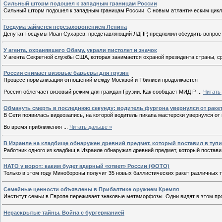
Сильный шторм подошел к западным границам России
Сильный шторм подошел к западным границам России. С новым атлантическим цик
Госдума займется перезахоронением Ленина
Депутат Госдумы Иван Сухарев, представляющий ЛДПР, предложил обсудить вопрос 
У агента, охранявшего Обаму, украли пистолет и значок
У агента Секретной службы США, которая занимается охраной президента страны, с
Россия снимает визовые барьеры для грузин
Процесс нормализации отношений между Москвой и Тбилиси продолжается
Россия облегчает визовый режим для граждан Грузии. Как сообщает МИД Р
...
Читать
Обмануть смерть в последнюю секунду: водитель фургона увернулся от раке
В Сети появилась видеозапись, на которой водитель пикапа мастерски увернулся от
Во время приближения
...
Читать дальше »
В Израиле на кладбище обнаружен древний предмет, который поставил в тупи
Работник одного из кладбищ в Израиле обнаружил древний предмет, который постави
НАТО у ворот: каким будет ядерный «ответ» России (ФОТО)
Только в этом году Минобороны получит 35 новых баллистических ракет различных
Cемейные ценности объявлены в Прибалтике оружием Кремля
Институт семьи в Европе переживает знаковые метаморфозы. Одни видят в этом пр
Нераскрытые тайны. Война с бургерманией