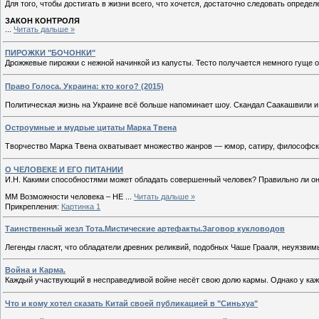
Для того, чтобы достигать в жизни всего, что хочется, достаточно следовать опред
ЗАКОН КОНТРОЛЯ
...
Читать дальше »
ПИРОЖКИ "БОЧОНКИ"
Дрожжевые пирожки с нежной начинкой из капусты. Тесто получается немного гуще о
Право Голоса. Украина: кто кого? (2015)
Политическая жизнь на Украине всё больше напоминает шоу. Скандал Саакашвили и А
Остроумные и мудрые цитаты Марка Твена
Творчество Марка Твена охватывает множество жанров — юмор, сатиру, философскую
О ЧЕЛОВЕКЕ И ЕГО ПИТАНИИ
И.Н. Какими способностями может обладать совершенный человек? Правильно ли о
ММ Возможности человека – НЕ
...
Читать дальше »
Прикрепления:
Картинка 1
Таинственный жезл Тота.Мистические артефакты.Заговор кукловодов
Легенды гласят, что обладатели древних реликвий, подобных Чаше Грааля, неуязви
Война и Карма.
Каждый участвующий в несправедливой войне несёт свою долю кармы. Однако у кажд
Что и кому хотел сказать Китай своей публикацией в "Синьхуа"