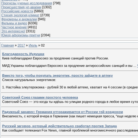
Прогнозы ученых,исследования
[798]
Происшествия,чп,аварии
[1302]
Российские новости
[5860]
Стихия,экология,климат
[2739]
Феномены и аномалии
[945]
Фильмы и видео
[6336]
Частное мнение
[4911]
Это интересно!
[3311]
Юмор,афоризмы,притчи
[2394]
Главная
»
2017
»
Июль
»
02
Благодарность Иудушки
Киев поблагодарил Евросоюз за продление санкций против России.
МИД Украины поблагодарил Евросоюз за продление антироссийских санкций и вы
...
Вместо того, чтобы покупать энергетик, просто зайдите в аптеку
Список натуральных энергетиков:
1. Настойка элеутерококка - рублей 30 в любой аптеке, хватает на 4 сессии (в сред
Советский Союз глазами простого человека
Советский Союз — это когда ты идёшь по улицам родного города в любое время суток 
Радужный занавес: Германия отгораживается от России гей-кордоном
Внезапность, с которой вчера в Германии (как пишет немецкая пресса, "еще неделю 
Русский заговор, который действительно сработал против Запада
Как сообщает телеканал Fox News, главной проблемой многомесячного расследован