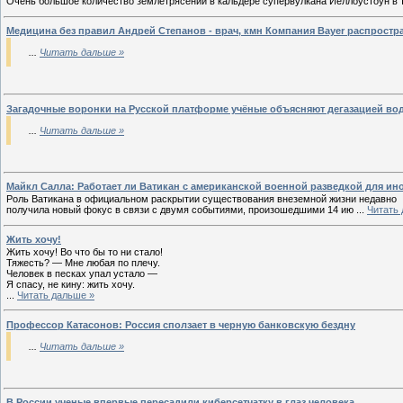
Очень большое количество землетрясений в кальдере супервулкана Йеллоустоун в 
Медицина без правил Андрей Степанов - врач, кмн Компания Bayer распростр
...
Читать дальше »
Загадочные воронки на Русской платформе учёные объясняют дегазацией во
...
Читать дальше »
Майкл Салла: Работает ли Ватикан с американской военной разведкой для ино
Роль Ватикана в официальном раскрытии существования внеземной жизни недавно
получила новый фокус в связи с двумя событиями, произошедшими 14 ию
...
Читать
Жить хочу!
Жить хочу! Во что бы то ни стало!
Тяжесть? — Мне любая по плечу.
Человек в песках упал устало —
Я спасу, не кину: жить хочу.
...
Читать дальше »
Профессор Катасонов: Россия сползает в черную банковскую бездну
...
Читать дальше »
В России ученые впервые пересадили киберсетчатку в глаз человека