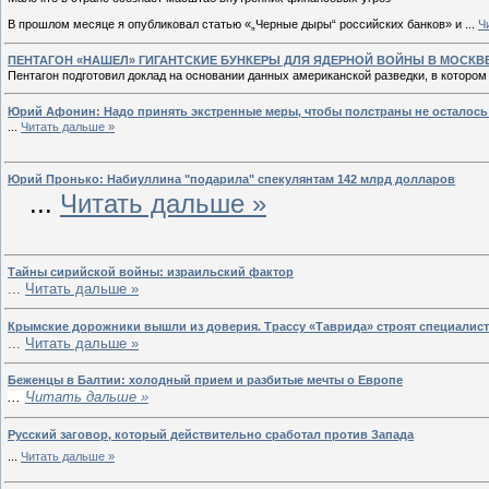
В прошлом месяце я опубликовал статью «„Черные дыры“ российских банков» и
...
Ч
ПЕНТАГОН «НАШЕЛ» ГИГАНТСКИЕ БУНКЕРЫ ДЛЯ ЯДЕРНОЙ ВОЙНЫ В МОСКВ
Пентагон подготовил доклад на основании данных американской разведки, в котором
Юрий Афонин: Надо принять экстренные меры, чтобы полстраны не осталось
...
Читать дальше »
Юрий Пронько: Набиуллина "подарила" спекулянтам 142 млрд долларов
...
Читать дальше »
Тайны сирийской войны: израильский фактор
...
Читать дальше »
Крымские дорожники вышли из доверия. Трассу «Таврида» строят специалис
...
Читать дальше »
Беженцы в Балтии: холодный прием и разбитые мечты о Европе
...
Читать дальше »
Русский заговор, который действительно сработал против Запада
...
Читать дальше »