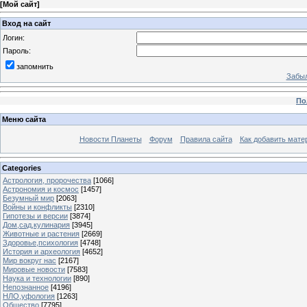
[
Мой сайт
]
Вход на сайт
Логин:
Пароль:
запомнить
Забыл
По
Меню сайта
Новости Планеты
Форум
Правила сайта
Как добавить мате
Categories
Астрология, пророчества
[1066]
Астрономия и космос
[1457]
Безумный мир
[2063]
Войны и конфликты
[2310]
Гипотезы и версии
[3874]
Дом,сад,кулинария
[3945]
Животные и растения
[2669]
Здоровье,психология
[4748]
История и археология
[4652]
Мир вокруг нас
[2167]
Мировые новости
[7583]
Наука и технологии
[890]
Непознанное
[4196]
НЛО,уфология
[1263]
Общество
[7795]