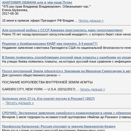
АНАТОМИЯ ОБМАНА или в чём прав Путин
"475 раз прав Владимир Владимирович. Обманывают нас."
Елена Шувалова,
2017-06-30
15 июня в прямом эфире Президент РФ Владим
...
Читать дальше »
Для холодной войны с СССР Америке пригодились даже «инопланетяне»
Ровно 70 лет назад произошел «розуэлльский инцидент», с которого берет свое нач
Решение о бомбардировке КНДР уже принято. 3-4 июля??!
Недавнее заявление советника Президента США по национальной безопасности генер
В Киеве появились оскорбляющие русский язык плакаты с ошибками на укра
На улицах Киева появились плакаты, на которых русский язык сравнили с инфекци
Посол внутренней Земли обратится к Землянам на Мировом Симпозиуме в авг
Для срочного общественного релиза —
ПОСЛАНИЕ КОРОЛЕВСТВА ВНУТРЕННЕЙ ЗЕМЛИ АГАРТЫ
GARDEN CITY, NEW YORK — U.S.A. (02/11/2017)
...
Читать дальше »
Холодное лето 17-го. Кто портит погоду в России? (2017)
...
Читать дальше »
СРОЧНО: Экстренное заявление сирийского командования в связи с обвине
Вечером 1 июля террористы исламистской группировки «Файлак ар-Рахман» (главный
Профессор Катасонов: Россия сползает в черную банковскую бездну
Мало кто в стране осознает масштаб внутренних финансовых угроз