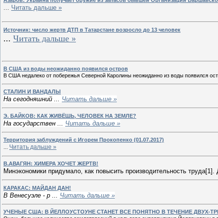
Азаров: Украина получает оружие из запасов бывшей Организации Варшавско
...
Читать дальше »
Источник: число жертв ДТП в Татарстане возросло до 13 человек
...
Читать дальше »
В США из воды неожиданно появился остров
В США недалеко от побережья Северной Каролины неожиданно из воды появился остр
СТАЛИН И ВАНДАЛЫ
На сегодняшний
...
Читать дальше »
Э. БАЙКОВ: КАК ЖИВЁШЬ, ЧЕЛОВЕК НА ЗЕМЛЕ?
На государствен
...
Читать дальше »
Территория заблуждений с Игорем Прокопенко (01.07.2017)
...
Читать дальше »
В.АВАГЯН: ХИМЕРА ХОЧЕТ ЖЕРТВ!
Минэкономики придумало, как повысить производительность труда[1].
КАРАКАС: МАЙДАН ДАН!
В Венесуэле - р
...
Читать дальше »
УЧЕНЫЕ США: В ЙЕЛЛОУСТОУНЕ СТАНЕТ ВСЕ ПОНЯТНО В ТЕЧЕНИЕ ДВУХ-ТР