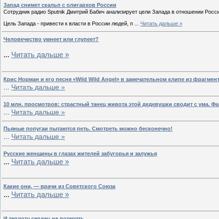
Запад снимет скальп с олигархов России
Сотрудник радио Sputnik Дмитрий Бабич анализирует цели Запада в отношении Рос
Цель Запада - привести к власти в России людей, п
...
Читать дальше »
Человечество умнеет или глупеет?
...
Читать дальше »
Крис Норман и его песня «Wild Wild Angel» в замечательном клипе из фрагме
...
Читать дальше »
10 млн. просмотров: страстный танец живота этой дедевушки сводит с ума. Фа
...
Читать дальше »
Пьяные попугаи пытаются петь. Cмотреть можно бесконечно!
...
Читать дальше »
Русские женщины в глазах жителей забугорья и залужья
...
Читать дальше »
Какие они, — врачи из Советского Союза
...
Читать дальше »
И теплоту сердец не потерять