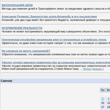
ВИЗУАЛИЗАЦИЯ ЦЕЛИ
Методы достижения целей в Трансерфинге лежат за пределами здравого смысла и о
Александр Роджерс: Банкротство штата Иллинойс и его последствия
Иллинойс уже два года живёт без принятого бюджета, заложенный дефицит в текуще
ИСКРИВЛЕНИЕ РЕАЛЬНОСТИ
Человек не может воспринимать окружающий мир совершенно объективно. Это похоже
Генетическая русофобия западенцев идет от негроидных и иудейских генов.
Удивительно, но даже известная история говорит о том, что как минимум со времен 
Не слишком ли много совпадений?
Обратите внимание, что американские иллюминатные (как их метко назвал один из п
Уфолог осудил мировое правительство за сокрытие инопланетных энергетиче
Уфолог осудил мировое правительство за сокрытие инопланетных энергетических те
Известный американский исследователь Стивен Макон Грир,
...
Читать дальше »
Calendar
Пн
Вт
3
4
10
11
17
18