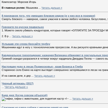
Композитор: Морозов Игорь
В главных ролях:
Мышкова
...
Читать дальше »
8 признаков того, что умершие близкие рядом (и у них все в порядке)
Смерть близкого — наверное, самое ужасное в жизни любого человека. Безусловно, э
Говорите по-русски правильно
1. Можете смело убивать кондукторов, которые говорят «ОПЛАТИТЕ ЗА ПРОЕЗД»! Мож
2. В р
...
Читать дальше »
Услышав эти слова бросайте трубку
Мошенники идут в ногу с технологическим прогрессом. А вы рискуете кровными дене
Кардинальное грехопадение: казначея Ватикана обвиняют в сексуальных пре
Громкий скандал разразился в четверг вокруг кардинала Джорджа Пелла — самого 
Настоящее чудо в лесах Подмосковья - храм Бориса и Глеба
Старинное село Енино на карте выглядит совершенно затерявшимся в лесах на гран
И на самом деле, в дер
...
Читать дальше »
Черный аптекарь (2017)
...
Читать дальше »
Кадр дня: Когда совсем объелся))
...
Читать дальше »
Спасение из озера собаки с мешком щенят на шее