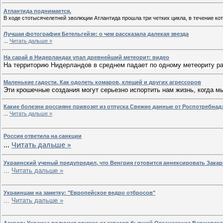
Атлантида поднимается.
В ходе стотысячелетней эволюции Атлантида прошла три четких цикла, в течение ко
Лучшая фотография Бетельгейзе: о чем рассказала далекая звезда
...
Читать дальше »
На сарай в Нидерландах упал древнейший метеорит: видео
На территорию Нидерландов в среднем падает по одному метеориту ра
Маленькие гадости. Как одолеть комаров, клещей и других агрессоров
Эти крошечные создания могут серьезно испортить нам жизнь, когда 
Какие болезни россияне привозят из отпуска Свежие данные от Роспотребнад
...
Читать дальше »
Россия ответила на санкции
...
Читать дальше »
Украинский ученый предупредил, что Венгрия готовится аннексировать Закар
...
Читать дальше »
Украинцам на заметку: "Европейское ведро отбросов"
...
Читать дальше »