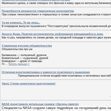
Маленького щенка, а также семерых его братьев и маму одна из жительниц Калининг
Подробности внешности гуманоидных инопланетян
При словах «инопланетянин» и «пришелец» в голове зачастую складывается стерео
Та же комната...Те же лица...
В очередном выпуске пушковского "Постскриптума" проскользнула незамеченной дл
Дороги Души. Практик,исследователь информации вмещающейся в ауре.
Как-то раз, направляясь по своим делам, на городской площади я заметил двух му
Старинные русские обзывательства
Обзывательства про ум
Баламошка — полоумный, дурачок
Божевольный — худоумный, дурной
Божедурье — дурак от природы
Гл
...
Читать дальше »
Отличная короткометражка о важности позитивного мышления
Принципиальное отличие воздействия позитивных и негативных мыслей
Yanni. Супер-энергичное выступление!
.
NASA представило детальные снимки «Звезды смерти»
Специалисты NASA создали самую подробную на сегодняшний день ка