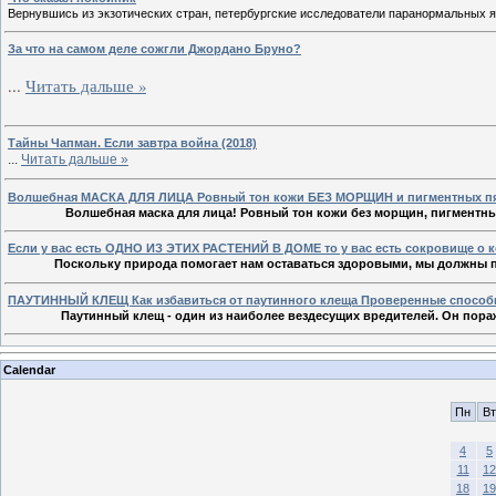
Вернувшись из экзотических стран, петербургские исследователи паранормальных яв
За что на самом деле сожгли Джордано Бруно?
...
Читать дальше »
Тайны Чапман. Если завтра война (2018)
...
Читать дальше »
Волшебная МАСКА ДЛЯ ЛИЦА Ровный тон кожи БЕЗ МОРЩИН и пигментных 
Волшебная маска для лица! Ровный тон кожи без морщин, пигментных 
Если у вас есть ОДНО ИЗ ЭТИХ РАСТЕНИЙ В ДОМЕ то у вас есть сокровище 
Поскольку природа помогает нам оставаться здоровыми, мы должны по
ПАУТИННЫЙ КЛЕЩ Как избавиться от паутинного клеща Проверенные спо
Паутинный клещ - один из наиболее вездесущих вредителей. Он пораж
Calendar
Пн
Вт
4
5
11
12
18
19