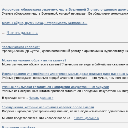
Астрономы обнаружили секретную часть Вселенной Это место удивило даже 
Ученые обнаружили часть Вселенной, которой не хватает. Ее обнаружили американс
Месть Гайдна, шутки Баха, нетерпимость Бетховена…
...
Читать дальше »
"Космические колобки"
Уралец Александр Суетин, давно поменявший работу с архивами на журналистику, н
Может ли человек обратиться в камень?
Может ли человек обратиться в камень? Языческие легенды и библейские сказания п
Исследование: употребление алкоголя в малых дозах снижает риск раковых 
Учёные утверждают: несколько порций алкоголя в неделю — это лучше, чем полное 
Ученые призывают готовиться к эпидемии искусственных вирусов
Ученые из Соединенных Штатов призвали готовиться к эпидемии искусственных вир
В докладе, кото
...
Читать дальше »
10 ощущений, которые испытывает человек после смерти
Вопреки широко распространенному мнению, не все люди испытывают одинаковый п
Многим представляется, что человек после кл
...
Читать дальше »
Что сказал покойник