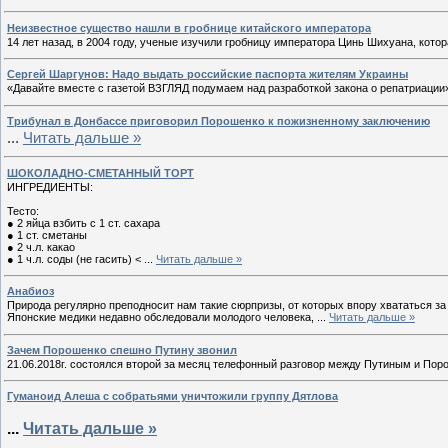
Неизвестное существо нашли в гробнице китайского императора
14 лет назад, в 2004 году, ученые изучили гробницу императора Цинь Шихуана, кот
Сергей Шаргунов: Надо выдать российские паспорта жителям Украины
«Давайте вместе с газетой ВЗГЛЯД подумаем над разработкой закона о репатриации
Трибунал в Донбассе приговорил Порошенко к пожизненному заключению
...
Читать дальше »
ШОКОЛАДНО-СМЕТАННЫЙ ТОРТ
ИНГРЕДИЕНТЫ:
Тесто:
● 2 яйца взбить с 1 ст. сахара
● 1 ст. сметаны
● 2 ч.л. какао
● 1 ч.л. соды (не гасить) <
...
Читать дальше »
Анабиоз
Природа регулярно преподносит нам такие сюрпризы, от которых впору хвататься за 
Японские медики недавно обследовали молодого человека,
...
Читать дальше »
Зачем Порошенко спешно Путину звонил
21.06.2018г. состоялся второй за месяц телефонный разговор между Путиным и Поро
Гуманоид Алеша с собратьями уничтожили группу Дятлова
...
Читать дальше »