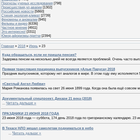
Прогнозы ученых,исследования
[798]
Происшествия,чп,аварии
[1302]
Российские новости
[5860]
Стихия,экология,климат
[2739]
Феномены и аномалии
[945]
Фильмы и видео
[6336]
Частное мнение
[4911]
Это интересно!
[3311]
Юмор,афоризмы,притчи
[2394]
Главная
»
2018
»
Июнь
»
23
Куда обращаться, если не пришла пенсия?
Задержка пенсии на несколько дней не всегда является проблемой. Очень часто вып
Прямая трансляция праздника выпускников «Алые Паруса» 2018
Праздник выпускников, которому нет аналогов в мире. В этом году ему исполняется 5
«Светлый Ангел Любви»
Мария Романова появилась на свет 26 июня 1899 года. Когда она была ещё совсем м
Документальный спецпроект. Дикари 21 века (2018)
...
Читать дальше »
ПРАЗДНИКИ 23 ИЮНЯ 2018 ГОДА
23 июня 2018 года — суббота, 174 день 2018 года по григорианскому календарю. 23 
В Техасе НЛО мешал самолетам подниматься в небо
...
Читать дальше »