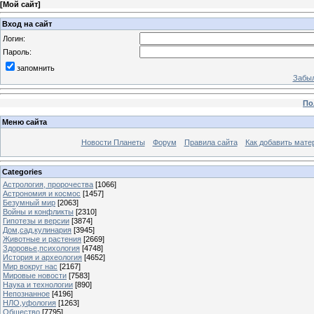
[
Мой сайт
]
Вход на сайт
Логин:
Пароль:
запомнить
Забыл
По
Меню сайта
Новости Планеты
Форум
Правила сайта
Как добавить мате
Categories
Астрология, пророчества
[1066]
Астрономия и космос
[1457]
Безумный мир
[2063]
Войны и конфликты
[2310]
Гипотезы и версии
[3874]
Дом,сад,кулинария
[3945]
Животные и растения
[2669]
Здоровье,психология
[4748]
История и археология
[4652]
Мир вокруг нас
[2167]
Мировые новости
[7583]
Наука и технологии
[890]
Непознанное
[4196]
НЛО,уфология
[1263]
Общество
[7795]