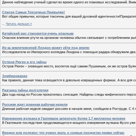
Данное наблюдение ученый сделал во время одного из плановых исследований. Вним
Список Самых Токсичных Привычек!
Вот общие привычки, которые токсичны для вашей духовной идентичности!Прекратите
...
Читать дальше »
Китайский рис становится очень опасным
Опасное влияние ртути на организм человека обычно связывают с потреблением р
Из-за землетрясений Лондон может уйти под землю
Исследователи из Имперского колледжа Лондона с помощью радара обнаружили два 
Остров Рюген и его тайны
Остров Рюген – зловещее место, воспетое ещё самим Пушкиным, он же остров Буян
Зомбирование
Как правило, данная тема освещается в довольно извращенных формах. А все для с
Разгадка тайны долголетия
Два года назад по России прокатилась сенсация. Найдены следы мифического перс
Россиян ждет длинная рабочая неделя
Длинная рабочая неделя ожидает россиян в начале июня, сообщили в Роструде. С 4 п
Извержение вулкана в Гватемале затронуло более 1,7 миллиона человек
В Гватемале последствия продолжающегося мощного извержения вулкана Фуэго уже
Вредно или полезно: что нужно знать о соевых продуктах прямо сейчас