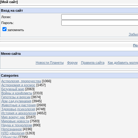
[
Мой сайт
]
Вход на сайт
Логин:
Пароль:
запомнить
Забыл
По
Меню сайта
Новости Планеты
Форум
Правила сайта
Как добавить мате
Categories
Астрология, пророчества
[1066]
Астрономия и космос
[1457]
Безумный мир
[2063]
Войны и конфликты
[2310]
Гипотезы и версии
[3874]
Дом,сад,кулинария
[3945]
Животные и растения
[2669]
Здоровье,психология
[4748]
История и археология
[4652]
Мир вокруг нас
[2167]
Мировые новости
[7583]
Наука и технологии
[890]
Непознанное
[4196]
НЛО,уфология
[1263]
Общество
[7795]