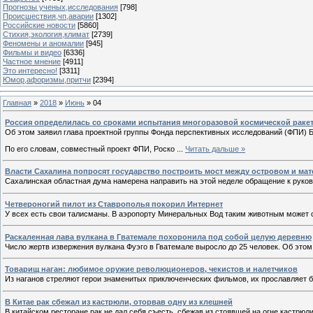
Прогнозы ученых,исследования
[798]
Происшествия,чп,аварии
[1302]
Российские новости
[5860]
Стихия,экология,климат
[2739]
Феномены и аномалии
[945]
Фильмы и видео
[6336]
Частное мнение
[4911]
Это интересно!
[3311]
Юмор,афоризмы,притчи
[2394]
Главная
»
2018
»
Июнь
»
04
Россия определилась со сроками испытания многоразовой космической раке
Об этом заявил глава проектной группы Фонда перспективных исследований (ФПИ) 
По его словам, совместный проект ФПИ, Роско
...
Читать дальше »
Власти Сахалина попросят государство построить мост между островом и ма
Сахалинская областная дума намерена направить на этой неделе обращение к руков
Четвероногий пилот из Ставрополья покорил Интернет
У всех есть свои талисманы. В аэропорту Минеральных Вод таким животным может с
Раскаленная лава вулкана в Гватемале похоронила под собой целую деревню
Число жертв извержения вулкана Фуэго в Гватемале выросло до 25 человек. Об эт
Товарищ наган: любимое оружие революционеров, чекистов и налетчиков
Из наганов стреляют герои знаменитых приключенческих фильмов, их прославляет б
В Китае рак сбежал из кастрюли, оторвав одну из клешней
В китайском ресторане рак не дал себя съесть, сбежав из стоявшей на огне кастрюл