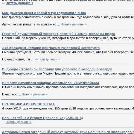
...
Читать дальше »
Мик Джаггер берет с собой в тур годовалого сына
Миг Джаггер решил взять с собой в гастрольный тур годовалого сына Дева от артист
Артистка выступает в американско
...
Читать дальше »
Горящий двухметровый метеорит, летящий к Земле, попал на видео
Небольшой, по меркам ученых, метеорит в два метра в поперечнике, чуть не столк
Экс-президент Эстонии пригрозил РФ потерей Петербурга
Бывший президент Эстонии Тоомас Хендрик Ильвес заявил, что Россия потеряет Санк
По его словам, Та
...
Читать дальше »
Индийцы изготовили лестницу для упавшего в колодец леопарда
Жители индийского штата Мадья Прадеш достали упавшего в колодец леопарда с по
В России изменился порядок использования маткапитала
В России вновь изменились правила пользования материнским капиталом, право пол
В частнос
...
Читать дальше »
ПРАЗДНИКИ 4 ИЮНЯ 2018 ГОДА
4 июня 2018 года — понедельник, 155 день 2018 года по григорианскому календарю. 
Военная тайна с Игорем Прокопенко (02.06.2018)
...
Читать дальше »
Астроном нашел загадочный объект, который ярче Солнца в 570 миллиардов 